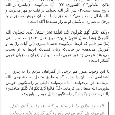
بِذَاتِ الصُّدُورِ٢۴﴾ [الشورى: ۲۴]. «آیا می‌گویند: «(پیامبر) بر الله
دروغ بسته است؟!» پس اگر الله بخواهد بر قلب تو مهر می‌زند، و
الله باطل را محو می‌کند، و حق را با سخنان خویش محقق (و پا
برجا) می‌سازد، بی‌گمان او به راز سینه‌ها آگاه است».
﴿وَلَقَدْ نَعْلَمُ أَنَّهُمْ یَقُولُونَ إِنَّمَا یُعَلِّمُهُ بَشَرٌ لِسَانُ الَّذِی یُلْحِدُونَ إِلَیْهِ
أَعْجَمِیٌّ وَهَذَا لِسَانٌ عَرَبِیٌّ مُبِینٌ١٠٣﴾ [النحل: ۱۰۳]. «و به راستی
(ما) می‌دانیم که آن‌ها می‌گویند: «همانا بشری (این آیات را) به او
آموزش می‌دهد» در حالی‌که زبان کسی‌که این‌ها به او نسبت
می‌دهند عجمی (= غیر عربی) است، و این (قرآن به) زبان عربی
آشکار است».
با این وجود، هنوز هم برخی از گمراهان مردم را به پیروی از
اشخاصی که آنان را هدایت‌گر و طرق متصل به خشنودی الله
می‌نامند فرامی‌خوانند، اما نمی‌توانند دلیلی بر راستگویی خویش
بیاورند: الله متعال می‌فرماید: ﴿قُلْ هَاتُوا بُرْهَانَکُمْ إِنْ کُنْتُمْ صَادِقِینَ﴾
[البقره: ۱۱۱]. بگو: «اگر راستگویید دلیل خود را بیاورید!».
الله رسولان را فرستاد و کتاب‌ها را بر آنان نازل
فرمود، هر گاه مردم راه را گم کردند الله رسولی