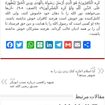
کَرِهَ الْکَافِرُونَ٨ هُوَ الَّذِی أَرْسَلَ رَسُولَهُ بِالْهُدَى وَدِینِ الْحَقِّ لِیُظْهِرَهُ
عَلَى الدِّینِ کُلِّهِ وَلَوْ کَرِهَ الْمُشْرِکُونَ٩﴾ [الصف: ۸-۹]. «آن‌ها
می‌خواهند نور الله را با دهان خود خاموش کنند، ولی الله
کامل‌کننده نور خویش است هرچند کافران خوش نداشته باشند.
﴿۸﴾ او کسی است که رسول الله را با هدایت و دین حق فرستاد تا
آن را بر همه ادیان غالب گرداند، هرچند مشرکان خوش نداشته
باشند».
ا
E
G
Te
Li
B
W
T
Fa
ش
m
m
le
nk
al
ha
wi
ce
تر
ail
ail
gr
ed
at
ts
tte
bo
ا
a
In
ar
A
r
ok
قبلی
آیا اسلام اجازه کتک زدن زن را به
ک
m
in
pp
شوهر میدهد؟
بعدی
گذ
شبهه رافضی درباره نسب ابوبکر
صدیق رضی الله عنه
ار
ی
مقالات مرتبط