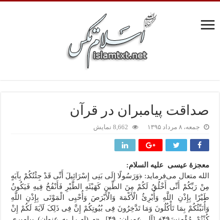
صداقت پیامبران در قرآن
جمعه، ۸ مرداد ۱۳۹۵
8,662 نمایش
معجزۀ عیسى علیه السلام:
الله متعال می‌فرماید: ﴿وَرَسُولًا إِلَى بَنِی إِسْرَائِیلَ أَنِّی قَدْ جِئْتُکُمْ بِآیَهٍ
مِنْ رَبِّکُمْ أَنِّی أَخْلُقُ لَکُمْ مِنَ الطِّینِ کَهَیْئَهِ الطَّیْرِ فَأَنْفُخُ فِیهِ فَیَکُونُ
طَیْرًا بِإِذْنِ اللَّهِ وَأُبْرِئُ الْأَکْمَهَ وَالْأَبْرَصَ وَأُحْیِی الْمَوْتَى بِإِذْنِ اللَّهِ
وَأُنَبِّئُکُمْ بِمَا تَأْکُلُونَ وَمَا تَدَّخِرُونَ فِی بُیُوتِکُمْ إِنَّ فِی ذَلِکَ لَآیَهً لَکُمْ إِنْ
کُنْتُمْ مُؤْمِنِینَ۴٩﴾ [آل عمران: ۴۹]. «و (او را به عنوان) پیامبری