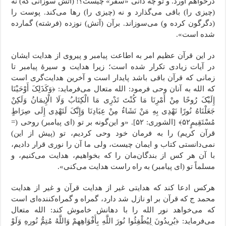
درخواهم آورد. و تو چه دانی «سقر» چیست؟! (آتش سوزانی که) نه
(چیزی را) باقی می‌گذارد و نه (چیزی را) رها می‌کند. پوست را
(دگرگون کرده و) می‌سوزاند. برآن (آتش) نوزده (فرشته) گمارده
شده است».
در این قرآن عظیم امر به اطاعت پیامبر و پیروی از هدایت ایشان
در آیات زیادی تکرار شده است؛ زیرا هدایت و سیرۀ پیامبر تا
زمانی که قرآن باقی باشد پایدار است و آخرین هدایت‌گری است
که الله به آنان وحی فرمود: الله متعال می‌فرماید: ﴿وَکَذَلِکَ أَوْحَیْنَا
إِلَیْکَ رُوحًا مِنْ أَمْرِنَا مَا کُنْتَ تَدْرِی مَا الْکِتَابُ وَلَا الْإِیمَانُ وَلَکِنْ
جَعَلْنَاهُ نُورًا نَهْدِی بِهِ مَنْ نَشَاءُ مِنْ عِبَادِنَا وَإِنَّکَ لَتَهْدِی إِلَى صِرَاطٍ
مُسْتَقِیمٍ۵٢﴾ [الشورى: ۵۲]. «و این‌گونه بر تو (ای پیامبر) روحی (=
قرآن کریم) را به فرمان خود وحی کردیم، تو (پیش از این)
نمی‌دانستی کتاب و ایمان چیست، ولی ما آن را نوری قرار دادیم،
با آن هر کس از بندگان‌مان را که بخواهیم، هدایت می‌کنیم، و
مسلماً تو (ای پیامبر) به راه راست هدایت می‌کنی».
هر‌کس ادعا کند که هدایتی غیر از هدایت قرآن و غیر از هدایت
محمد ج که قرآن بر او نازل شد دارد، گمراه و گمراه‌کننده‌ای است
که می‌خواهد نور الله را با دهانش خاموش کند: الله متعال
می‌فرماید: ﴿یُرِیدُونَ لِیُطْفِئُوا نُورَ اللَّهِ بِأَفْوَاهِهِمْ وَاللَّهُ مُتِمُّ نُورِهِ وَلَوْ