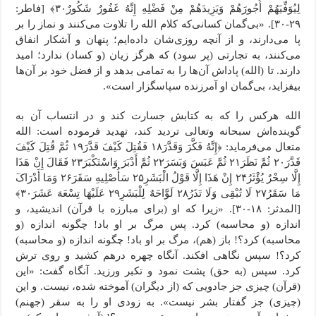
لِیُوَفِّیَهُمْ أُجُورَهُمْ وَیَزِیدَهُمْ مِنْ فَضْلِهِ إِنَّهُ غَفُورٌ شَکُورٌ٣٠﴾ [فاطر:
۲۹-۳۰]. «بی‌گمان کسانی‌که کلام الله را تلاوت می‌کنند و نماز را بر
پا می‌دارند، و از آنچه روزی‌شان داده‌ایم؛ پنهان و آشکار انفاق
می‌کنند، به تجارتی (پر سود) که هرگز زیان (و کساد) ندارد؛ امید
دارند. تا (الله) پاداش آن‌ها را به تمامی بدهد و از فضل خود بر آن‌ها
بیفزاید، بی‌گمان او آمرزنده سپاسگزار است».
الله هر‌کس را که به کتابش جسارت کند و در انتساب آن به
گوینده‌اش سبحانه وتعالى تردید کند، تهدید فرموده است: الله
متعال می‌فرماید: ﴿إِنَّهُ فَکَّرَ وَقَدَّرَ١٨ فَقُتِلَ کَیْفَ قَدَّرَ١٩ ثُمَّ قُتِلَ کَیْفَ
قَدَّرَ٢٠ ثُمَّ نَظَرَ٢١ ثُمَّ عَبَسَ وَبَسَرَ٢٢ ثُمَّ أَدْبَرَ وَاسْتَکْبَرَ٢٣ فَقَالَ إِنْ هَذَا
إِلَّا سِحْرٌ یُؤْثَرُ٢۴ إِنْ هَذَا إِلَّا قَوْلُ الْبَشَرِ٢۵ سَأُصْلِیهِ سَقَرَ٢۶ وَمَا أَدْرَاکَ
مَا سَقَرُ٢٧ لَا تُبْقِی وَلَا تَذَرُ٢٨ لَوَّاحَهٌ لِلْبَشَرِ٢٩ عَلَیْهَا تِسْعَهَ عَشَرَ٣٠﴾
[المدثر: ۱۸-۳۰]. «زیرا که او (برای مبارزه با قرآن) اندیشید، و
اندازه (و محاسبه) کرد. پس مرگ بر او باد! چگونه اندازه (و
محاسبه) کرد؟! باز (هم)، مرگ بر او باد! چگونه اندازه (و محاسبه)
کرد؟! سپس نگاهی افکند. آنگاه چهره درهم کشید و روی ترش
کرد. سپس (به حق) پشت نمود و تکبر ورزید. آنگاه گفت: «این
(قرآن) چیزی جز جادویی که (از دیگران) آموخته شده، نیست. و این
(چیزی) جز گفتار بشر نیست». به زودی او را به سقر (جهنم)