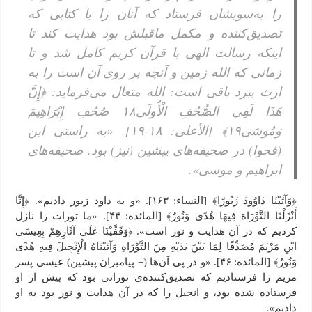
را به‌سویشان فرستاد که آنان را با کتابی که
تصدیق‌کننده و مکمل ماقبلش بود هدایت کند تا
اینکه رسالت الهی با قرآن کریم کامل شد و تا
زمانی که الله زمین و آنچه بر روی آن است را به
ارث ببرد باقی است: الله متعال می‌فرماید: ﴿إِنَّ
هَذَا لَفِی الصُّحُفِ الْأُولَى١٨ صُحُفِ إِبْرَاهِیمَ
وَمُوسَى١٩﴾ [الأعلى: ۱۸-۱۹]. «به راستی این
(فحوا) در صحیفه‌های پیشین (نیز) بود. صحیفه‌های
ابراهیم و موسی».
﴿وَآتَیْنَا دَاوُودَ زَبُورًا﴾ [النساء: ۱۶۳]. «و به داود زبور دادیم». ﴿إِنَّا
أَنْزَلْنَا التَّوْرَاهَ فِیهَا هُدًى وَنُورٌ﴾ [المائده: ۴۴]. «ما تورات را نازل
کردیم که در آن هدایت و نور است». ﴿وَقَفَّیْنَا عَلَى آثَارِهِمْ بِعِیسَى
ابْنِ مَرْیَمَ مُصَدِّقًا لِمَا بَیْنَ یَدَیْهِ مِنَ التَّوْرَاهِ وَآتَیْنَاهُ الْإِنْجِیلَ فِیهِ هُدًى
وَنُورٌ﴾ [المائده: ۴۶]. «و در پی آن‌ها (= پیامبران پیشین) عیسی پسر
مریم را فرستادیم که تصدیق‌کننده‌ی توراتی بود که پیش از او
فرستاده شده بود، و انجیل را که در آن هدایت و نور بود به او
دادیم».