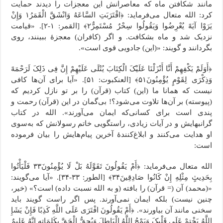
مانند شکافتن ماه که معاصرانش این معجزات را دیدند حمایت
کرد: الله متعال می‌فرماید: ﴿اقْتَرَبَتِ السَّاعَهُ وَانْشَقَّ الْقَمَرُ١ وَإِنْ
یَرَوْا آیَهً یُعْرِضُوا وَیَقُولُوا سِحْرٌ مُسْتَمِرٌّ٢﴾ [القمر: ۱-۲]. «قیامت
نزدیک شد و ماه بشکافت. و اگر (کافران) معجزۀ ببینند، روی
بگردانند و گویند: «(این) جادویی قوی است».
﴿أَوَلَمْ یَکْفِهِمْ أَنَّا أَنْزَلْنَا عَلَیْکَ الْکِتَابَ یُتْلَى عَلَیْهِمْ إِنَّ فِی ذَلِکَ لَرَحْمَهً
وَذِکْرَى لِقَوْمٍ یُؤْمِنُونَ۵١﴾ [العنکبوت: ۵۱]. «آیا برای آن‌ها کافی
نیست که همانا ما (این) کتاب (قرآن) را بر تو نازل کردیم که
(پیوسته) بر آن‌ها تلاوت می‌شود؟! بی‌گمان در این (قرآن) رحمت و
پندی است برای کسانی‌که ایمان می‌آورند». الله در کتاب
گرانبهایش و در آیات زیادی، راستگویی خاتم رسولانش که به‌سوی
او هدایت می‌کنند و ابلاغ‌کنندۀ آخرین پیام‌هایش را بیان فرموده
است:
الله متعال می‌فرماید: ﴿أَمْ یَقُولُونَ تَقَوَّلَهُ بَلْ لَا یُؤْمِنُونَ٣٣ فَلْیَأْتُوا
بِحَدِیثٍ مِثْلِهِ إِنْ کَانُوا صَادِقِینَ٣۴﴾ [الطور: ۳۳-۳۴]. «آیا می‌گویند:
«(محمد) آن (= قرآن) را بافته (و به الله نسبت داده) است؟» (خیر،
چنین نیست) بلکه ایمان نمی‌آورند. پس اگر راست گویند باید
سخنی مانند آن بیاورند». ﴿أَمْ یَقُولُونَ افْتَرَى عَلَى اللَّهِ کَذِبًا فَإِنْ یَشَإِ
اللَّهُ یَخْتِمْ عَلَى قَلْبِکَ وَیَمْحُ اللَّهُ الْبَاطِلَ وَیُحِقُّ الْحَقَّ بِکَلِمَاتِهِ إِنَّهُ عَلِیمٌ