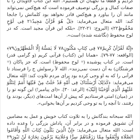
کردیم و قطعاً ما نگهبان آن هستیم». الله این کتاب جاویدان را با
صفات کمال و بزرگی توصیف فرموده است که هیچ‌کس نمی‌تواند
مانند آن را بیاورد و هیچ‌کس قادر نخواهد بود کلماتش را جابجا
کند: الله متعال می‌فرماید: ﴿بَلْ هُوَ قُرْآنٌ مَجِیدٌ٢١ فِی لَوْحٍ
مَحْفُوظٍ٢٢﴾ [البروج: ۲۱-۲۲]. «بلکه این قرآن مجید است. که در
لوح محفوظ (نگاشته شده) است».
﴿إِنَّهُ لَقُرْآنٌ کَرِیمٌ٧٧ فِی کِتَابٍ مَکْنُونٍ٧٨ لَا یَمَسُّهُ إِلَّا الْمُطَهَّرُونَ٧٩﴾
[الواقعه: ۷۷-۷۹]. «همانا این (کتاب) قرآنی کریم (و گرامی قدر)
است. در کتاب پوشیده (= لوح محفوظ) است. که جز پاکان (=
فرشتگان) به آن دست نمی‌زنند». الله ﻷ رسولش ج را فرستاد تا
قرآنی را که به او وحی کرده بود برای مردم تلاوت کند: الله متعال
می‌فرماید: ﴿کَذَلِکَ أَرْسَلْنَاکَ فِی أُمَّهٍ قَدْ خَلَتْ مِنْ قَبْلِهَا أُمَمٌ لِتَتْلُوَ
عَلَیْهِمُ الَّذِی أَوْحَیْنَا إِلَیْکَ﴾ [الرعد: ۳۰]. «(ای پیامبر!) این گونه تو را
در (میان) امتی فرستادیم که پیش از آن‌ها امت‌های (دیگر، بودند و)
رفتند، تا آنچه را به تو وحی کردیم بر آن‌ها بخوانی».
الله سبحانه بندگانش را به تلاوت کتاب خویش و عمل به مضامین
آن تشویق فرموده و در برابر آن، پاداش بزرگی را وعده داده
است: الله متعال می‌فرماید: ﴿إِنَّ الَّذِینَ یَتْلُونَ کِتَابَ اللَّهِ وَأَقَامُوا
الصَّلَاهَ وَأَنْفَقُوا مِمَّا رَزَقْنَاهُمْ سِرًّا وَعَلَانِیَهً یَرْجُونَ تِجَارَهً لَنْ تَبُورَ٢٩