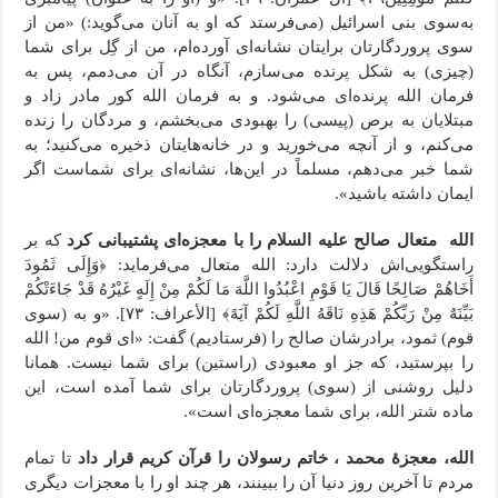
به‌سوی بنی اسرائیل (می‌فرستد که او به آنان می‌گوید:) «من از
سوی پروردگارتان برایتان نشانه‌ای آورده‌ام، من از گِل برای شما
(چیزی) به شکل پرنده می‌سازم، آنگاه در آن می‌دمم، پس به
فرمان الله پرنده‌ای می‌شود. و به فرمان الله کور مادر زاد و
مبتلایان به برص (پیسی) را بهبودی می‌بخشم، و مردگان را زنده
می‌کنم، و از آنچه می‌خورید و در خانه‌هایتان ذخیره می‌کنید؛ به
شما خبر می‌دهم، مسلماً در این‌ها، نشانه‌ای برای شماست اگر
ایمان داشته باشید».
الله متعال صالح علیه السلام را با معجزه‌ای پشتیبانی کرد
که بر
راستگویی‌اش دلالت دارد: الله متعال می‌فرماید: ﴿وَإِلَى ثَمُودَ
أَخَاهُمْ صَالِحًا قَالَ یَا قَوْمِ اعْبُدُوا اللَّهَ مَا لَکُمْ مِنْ إِلَهٍ غَیْرُهُ قَدْ جَاءَتْکُمْ
بَیِّنَهٌ مِنْ رَبِّکُمْ هَذِهِ نَاقَهُ اللَّهِ لَکُمْ آیَهً﴾ [الأعراف: ۷۳]. «و به (سوی
قوم) ثمود، برادرشان صالح را (فرستادیم) گفت: «ای قوم من! الله
را بپرستید، که جز او معبودی (راستین) برای شما نیست. همانا
دلیل روشنی از (سوی) پروردگارتان برای شما آمده است، این
ماده شتر الله، برای شما معجزه‌ای است».
الله، معجزۀ محمد ، خاتم رسولان را قرآن کریم قرار داد
تا تمام
مردم تا آخرین روز دنیا آن را ببینند، هر چند او را با معجزات دیگری