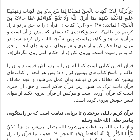
﴿وَأَنْزَلْنَا إِلَیْکَ الْکِتَابَ بِالْحَقِّ مُصَدِّقًا لِمَا بَیْنَ یَدَیْهِ مِنَ الْکِتَابِ وَمُهَیْمِنًا
عَلَیْهِ فَاحْکُمْ بَیْنَهُمْ بِمَا أَنْزَلَ اللَّهُ وَلَا تَتَّبِعْ أَهْوَاءَهُمْ عَمَّا جَاءَکَ مِنَ
الْحَقِّ﴾ [المائده: ۴۸]. «و (این) کتاب (= قرآن) را به حق بر تو نازل
کردیم در حالی‌که تصدیق‌کننده‌ی کتاب‌های که پیش از آن است و
بر آن‌ها شاهد و نگاهبان است، پس به آنچه الله نازل کرده است در
میان آن‌ها حکم کن و از هوی و هوس‌های آنان به جای آنچه از حق
که به تو رسیده است، پیروی نکن (و از احکام الهی روی مگردان)».
قرآن آخرین کتابی است که الله آن را بر رسولش فرستاد و آن را
حاکم و ناسخ کتاب‌های پیشین قرار داد؛ پس هر آنچه از کتاب‌های
پیشین که مخالف قرآن نباشد بدان عمل می‌شود و آنچه مخالف
قرآن باشد ترک می‌شود. زیرا قرآن حاکم است و حق، آن چیزی
است که قرآن آورده است و هر‌کس از قرآن پیروی نکند از هوای
نفس خویش پیروی کرده است.
قرآن کریم دلیلی درخشان تا برپایی قیامت است که بر راستگویی
پیامبر صلی الله علیه وسلم
و از جانب الله محافظت می‌شود: الله متعال می‌فرماید: ﴿إِنَّا نَحْنُ
نَزَّلْنَا الذِّکْرَ وَإِنَّا لَهُ لَحَافِظُونَ٩﴾ [الحجر: ۹]. «همانا ما قرآن را نازل