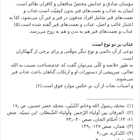
مؤمنان صادق و عذابش مختصّ منافقان و کافران ظالم است.
ایمان به عذاب و نعمت‌های قبر بدون کیفیّت است.عذاب و
نعمت‌های قبر شامل افراد مدفون در قبر و غیر آن می‌شود، امّا به
اعتبار غالب و اصل، عذاب و نعمت‌های قبر گفته شده است.[۵]
عذاب و نعمت‌های قبر هم به بدن و هم به روح می‌رسد.
عذاب بر دو نوع است
:
نوعی از آن دائمی و نوع دیگر موقّتی و برای برخی از گنهکاران
است.
به طور خلاصه و کلّی می‌توان گفت که عدم‌شناخت نسبت به الله
تعالی، سرپیچی از دستورات او و ارتکاب گناهان باعث عذاب قبر
می‌شوند.
و اسباب نجات از آن، بر عکس موارد فوق است.[۶]
——————————
[۱]- محمّد رسول الله وخاتم النّبیّین، محمّد خضر حسین، ص ۱۷٫
[۲]- الفرقان بین أولیاء الرّحمن وأولیاء الشّیطان، ابن تیمیّه، صص
۶۱- ۶۳؛ أحکام الجان، صص ۴۰- ۴۳٫
[۳]- همان، صص ۱۲۷- ۱۴۹٫
[۴]- التّذکره، ص ۴٫