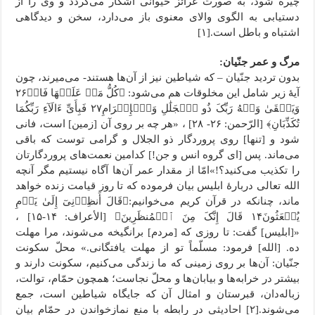
چیره شود، به صورت غرائز حیوانی آشکار می‌گردد و وی را از
دستیابی به الگوی والای معنوی باز می‌دارد، سخن و دیدگاهی
اشتباه و باطل است.[۱]
مرگ و عمر جنّیان:
بدون تردید جنّیان – که شیاطین نیز از آن‌ها هستند- می‌میرند، چون
آیۀ زیر شامل این مخلوقات هم می‌شود: ﴿کُلُّ مَنۡ عَلَیۡهَا فَانٖ٢۶
وَیَبۡقَىٰ وَجۡهُ رَبِّکَ ذُو ٱلۡجَلَٰلِ وَٱلۡإِکۡرَامِ٢٧ فَبِأَیِّ ءَالَآءِ رَبِّکُمَا
تُکَذِّبَانِ﴾ [الرّحمن: ۲۶- ۲۸] ، «هر چه بر روی آن [زمین] است، فانی
شود و [تنها] روی پروردگار ذو الجلال و گرامی توست که باقی
می‌ماند. پس [ای گروه انس و جن!] کدامین نعمت‌های پروردگارتان
را تکذیب می‌کنید؟!»امّا از مقدار عمر آن‌ها آگاه نیستیم مگر آنچه
الله تعالی دربارۀ ابلیس بیان فرموده که تا روز قیامت زنده خواهد
ماند، چنانکه در قرآن کریم می‌خوانیم:﴿قَالَ أَنظِرۡنِیٓ إِلَىٰ یَوۡمِ
یُبۡعَثُونَ١۴ قَالَ إِنَّکَ مِنَ ٱلۡمُنظَرِینَ﴾ [الأعراف: ۱۴-۱۵] ،
«[ابلیس] گفت: تا روزی‌ که [مردم] برانگیخه می‌شوند، مرا مهلت
ده. [الله] فرمود: مسلّماً تو از مهلت ‌یافتگانی.» محلّ سکونت
جنّیان: آن‌ها بر روی زمینی که ما زندگی می‌کنیم، سکونت دارند و
بیشتر در خرابه‌ها و بیابان‌ها و محلّ نجاست؛ همچون حمّام، توالت،
زباله‌دان، قبرستان و امثال آن که جایگاه شیاطین است، جمع
می‌شوند.[۲] احادیثی در رابطه با منع نمازخواندن در حمّام بیان