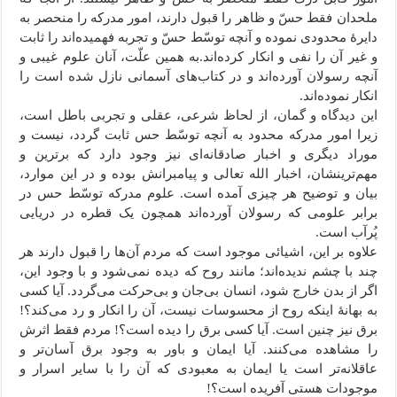
ملحدان فقط حسّ و ظاهر را قبول دارند، امور مدرکه را منحصر به
دایرۀ محدودی نموده و آنچه توسّط حسّ و تجربه فهمیده‌اند را ثابت
و غیر آن را نفی و انکار کرده‌اند.به همین علّت، آنان علوم غیبی و
آنچه رسولان آورده‌اند و در کتاب‌های آسمانی نازل شده است را
انکار نموده‌اند.
این دیدگاه و گمان، از لحاظ شرعی، عقلی و تجربی باطل است،
زیرا امور مدرکه محدود به آنچه توسّط حس ثابت گردد، نیست و
موراد دیگری و اخبار صادقانه‌ای نیز وجود دارد که برترین و
مهم‌ترینشان، اخبار الله تعالی و پیامبرانش بوده و در این موارد،
بیان و توضیح هر چیزی آمده است. علوم مدرکه توسّط حس در
برابر علومی که رسولان آورده‌اند همچون یک قطره‌ در دریایی
پُرآب است.
علاوه بر این، اشیائی موجود است که مردم آن‌ها را قبول دارند هر
چند با چشم ندیده‌اند؛ مانند روح که دیده نمی‌شود و با وجود این،
اگر از بدن خارج شود، انسان بی‌جان و بی‌حرکت می‌گردد. آیا کسی
به بهانۀ اینکه روح از محسوسات نیست، آن را انکار و رد می‌کند؟!
برق نیز چنین است. آیا کسی برق را دیده است؟! مردم فقط اثرش
را مشاهده می‌کنند. آیا ایمان و باور به وجود برق آسان‌تر و
عاقلانه‌تر است یا ایمان به معبودی که آن را با سایر اسرار و
موجودات هستی آفریده است؟!