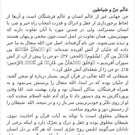
عالَم جنّ و شیاطین
جن جهانی غیر از عالَم انسان و عالَم فرشتگان است و آن‌ها از
لحاظ برخورداری از عقل و ادراک و قدرت انتخاب راه خیر و شر، با
انسان مشترکند، ولی در چندین مورد با آنان تفاوت دارند که
مهم‌ترینش، همان تفاوت در اصل است.چون مخفی و پنهان هستند
و دیده نمی‌شوند، جن نام گرفته‌اند. اصل جن: الله متعال به ما خبر
داده که جنّیان از آتش آفریده شده‌اند: ﴿وَٱلۡجَآنَّ خَلَقۡنَٰهُ مِن
قَبۡلُ مِن نَّارِ ٱلسَّمُومِ﴾ [الحجر: ۲۷]، «و جن را پیش از آن، از آتش
سوزان آفریدیم.» ﴿وَخَلَقَ ٱلۡجَآنَّ مِن مَّارِجٖ مِّن نَّارٖ﴾ [الرّحمن:
۱۵]، «و جن را از شعله‌ای آتش خلق کرد.»
شیطانی که الله تعالی در قرآن کریم، بسیار دربارۀ او سخن گفته،
از جنّیان بوده که در ابتدا، الله متعال را پرستش می‌نمود و به
همراه فرشتگان، ساکن آسمان بود و وارد بهشت شد، امّا وقتی
پروردگارش به وی دستور داد تا برای آدم علیه السلام سجده کند،
او از روی تکبّر و خودبرتربینی سر باز زد و در نتیجه، الله شیطان را
از رحمتش دور و محروم ساخت.
شیطان مخلوق است: با توجّه به آیات قرآن و احادیث نبوی،
شیطان مخلوق بوده و عقل و درک و تحرّک دارد و اینکه برخی از
نادانان می‌گویند ابلیس روح شرّی است که هر گاه بر دل انسان