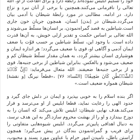
خود را تسلیم ابلیس نموده‌اند رابطه دارد و برای اطاعت از او، الله
تعالی را نافرمانی می‌کنند.همچنین با برخی از آنان نبرد و نزاع
دارد. در ادامه، مطالبی در مورد رابطۀ شیطان با آدمی بیان
می‌گردد.شیطان در [بدن] انسان، همچون جریان خون جاری
است.شیاطین به قصد گمراه‌نمودن، بر انسان‌ها مسلّط می‌شوند و
الله تعالی بر اساس حکمت و تقدیر ازلی خویش، به آن‌ها قدرت
داده است. با وجود این، تسلّط شیاطین بر حسب قوّت یا ضعف
ایمان آدمی و آگاهی او، قوی یا ضعیف می‌گردد؛ هر اندازه ایمان و
هوشیاری انسان بیشتر گردد، به همان مقدار تسلّط شیطان کم و
ضعیف می‌شود و بالعکس. بنابراین شیاطین از برخی جنبه‌ها، قوی
و از برخی جنبه‌ها ضعیفند. الله متعال می‌فرماید: ﴿إِنَّ کَیۡدَ
ٱلشَّیۡطَٰنِ کَانَ ضَعِیفًا﴾ [النّساء: ۷۶] ،«قطعاً نیرنگ [و نقشۀ]
شیطان همواره ضعیف است.»
اگر بنده اسلام را به خوبی بپذیرد و ایمان در دلش جای گیرد و
حدود الهی را رعایت نماید، قطعا ابلیس از او می‌ترسد و فرار
می‌کند.هدف نهایی شیطان: ابلیس تلاش می‌کند که انسان را به
دوزخ بیندازد و او را از بهشت محروم سازد.اگر به این هدف نرسد،
به دنبال اهدافی پایین‌تر می‌گردد. ابلیس شیوه‌هایی متفاوتی را
برای فریب و گمراه‌نمودن بندگان در پیش می‌گیرد؛ همچون
آراستن باطل، نامیدن امور حرام با عناوین مورد پسند و محبوب،