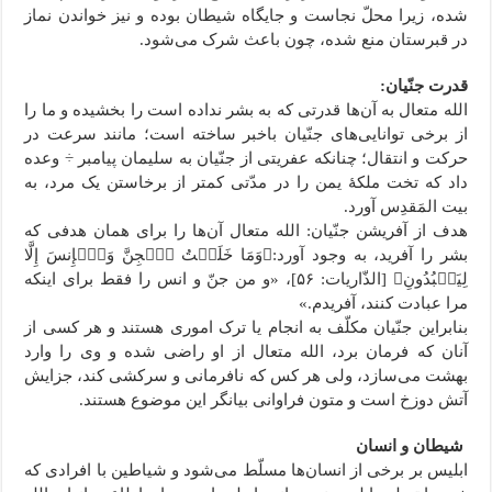
شده، زیرا محلّ نجاست و جایگاه شیطان بوده و نیز خواندن نماز
در قبرستان منع شده، چون باعث شرک می‌شود.
قدرت جنّیان:
الله متعال به آن‌ها قدرتی که به بشر نداده است را بخشیده و ما را
از برخی توانایی‌های جنّیان باخبر ساخته است؛ مانند سرعت در
حرکت و انتقال؛ چنانکه عفریتی از جنّیان به سلیمان پیامبر ÷ وعده
داد که تخت ملکۀ یمن را در مدّتی کمتر از برخاستن یک مرد، به
بیت المَقدِس آورد.
هدف از آفریشن جنّیان: الله متعال آن‌ها را برای همان هدفی که
بشر را آفرید، به وجود آورد:﴿وَمَا خَلَقۡتُ ٱلۡجِنَّ وَٱلۡإِنسَ إِلَّا
لِیَعۡبُدُونِ﴾ [الذّاریات: ۵۶]، «و من جنّ و انس را فقط برای اینکه
مرا عبادت کنند، آفریدم.»
بنابراین جنّیان مکلّف به انجام یا ترک اموری هستند و هر کسی از
آنان که فرمان برد، الله متعال از او راضی شده و وی را وارد
بهشت می‌سازد، ولی هر کس که نافرمانی و سرکشی کند، جزایش
آتش دوزخ است و متون فراوانی بیانگر این موضوع هستند.
شیطان و انسان
ابلیس بر برخی از انسان‌ها مسلّط می‌شود و شیاطین با افرادی که