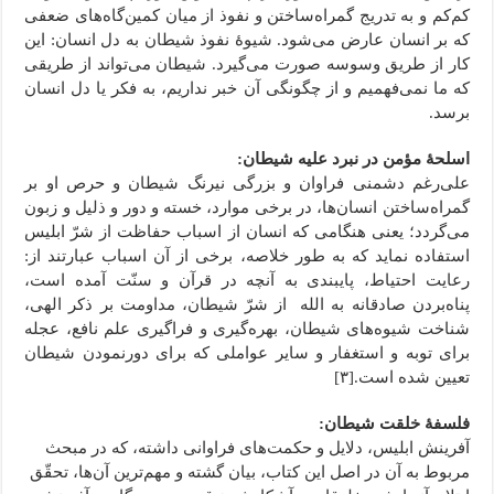
کم‌کم و به تدریج گمراه‌ساختن و نفوذ از میان کمین‌گاه‌های ضعفی
که بر انسان عارض می‌شود. شیوۀ نفوذ شیطان به دل انسان: این
کار از طریق وسوسه صورت می‌گیرد. شیطان می‌تواند از طریقی
که ما نمی‌فهمیم و از چگونگی آن خبر نداریم، به فکر یا دل انسان
برسد.
اسلحۀ مؤمن در نبرد علیه شیطان:
علی‌رغم دشمنی فراوان و بزرگی نیرنگ شیطان و حرص او بر
گمراه‌ساختن انسان‌ها، در برخی موارد، خسته و دور و ذلیل و زبون
می‌گردد؛ یعنی هنگامی که انسان از اسباب حفاظت از شرّ ابلیس
استفاده نماید که به طور خلاصه، برخی از آن اسباب عبارتند از:
رعایت احتیاط، پایبندی به آنچه در قرآن و سنّت آمده است،
پناه‌بردن صادقانه به الله از شرّ شیطان، مداومت بر ذکر الهی،
شناخت شیوه‌های شیطان، بهره‌گیری و فراگیری علم نافع، عجله
برای توبه و استغفار و سایر عواملی که برای دورنمودن شیطان
تعیین شده است.[۳]
فلسفۀ خلقت شیطان:
آفرینش ابلیس، دلایل و حکمت‌های فراوانی داشته، که در مبحث
مربوط به آن در اصل این کتاب، بیان گشته و مهم‌ترین آن‌ها، تحقّق