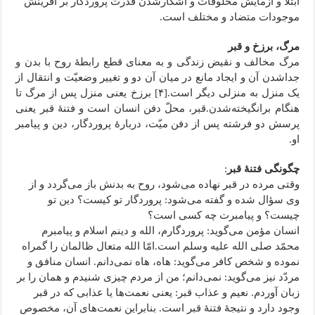
ابتلا و آزمایش مخلوقات و آشکارشدن قدرت پروردگار بر آفرینش
موجودات متضاد و مختلف است.
مرگ، برزخ و قبر
مرگ مخالف و نقیض زندگی و به معنای قطع رابطۀ روح با بدن و
جداشدن آن و ایجاد مانع در میان آن دو و تغییر وضعیّت و انتقال از
یک منزل به منزلی دیگر است.[۴] برزخ یعنی منزل پس از مرگ تا
هنگام برانگیخته‌شدن.قبر، محلّ دفن انسان است و فتنۀ قبر یعنی
پرسش دو فرشته پس از دفن میّت، دربارۀ پروردگار، دین و پیامبر
او.
چگونگی فتنۀ قبر
:
وقتی مرده در قبر نهاده می‌شود، روح به بدنش باز می‌گردد و از
وی سؤال شده و گفته می‌شود: پروردگار تو کیست؟ دین تو
چیست؟ و پیامبرت چه کسی است؟
انسان مؤمن می‌گوید: پروردگارم، الله و دینم اسلام و پیامبرم
محمّد صلی الله علیه وسلم است.امّا الله متعال ظالمان را گمراه
نموده و شخص کافر می‌گوید: هاه، هاه نمی‌دانم. انسان منافق و
مردّد نیز می‌گوید: نمی‌دانم؛ من از مردم چیزی شنیدم و همان را بر
زبان آوردم. نعیم و عذاب قبر: یعنی نعمت‌ها یا عذابی که در قبر
وجود دارد و نتیجۀ فتنۀ قبر است. بنابراین نعمت‌های آن، مخصوص