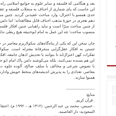
بعد و هنگامی که فلسفه و سایر علوم به جوامع اسلامی راه
این جاست که پای شماری از احناف به منجلاب فلسفه و عقل‌گ
حدی همسو با اعتزال- وارد مباحث عقیدتی گردید. چنین مب
دهم هجری در حوزۀ مذهب احناف قابل مطالعه‌اند؛ اما دا
از چنین مباحث مبرّا است و نباید راهیابی چنین افکار ف
منسوب ساخت؛ چه این عمل به امام ابوحنیفه هیچ ربطی ندارد 
جان سخن این که یکی از پناه‌گاه‌های سکولاریزم معاصر در ج
جستن به افکار عقل‌گرایی منحرفانۀ معتزله است. سکول
تفکرات کهن اعتزال‌اند تا بتوانند با تخدیش اذهان جامعه، افک
این هم بسنده نمی‌کنند، بلکه می‌کوشند دامن پاک امام ابو حن
با نصوص شرعی و مخالف با سلف صالح، آلوده جلوه دهند 
معاصر، تعدادی را به پذیرش اندیشه‌های منحط خویش وادارند
همنوا سازند.
———————-
منابع:
. قرآن کریم.
. خمیس، محمد بن عبد
السعودیه: دار العاصمه.