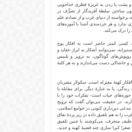
 و پشت پا زدن به غریزۀ فطری خداجویی
ن ساختن سلطۀ آفریدگار از تصرُّف در
برخواسته از دنیای غرب و از تصادم علم
ی ندارد و هر خردمندی آشنا با آموزه‌های
را درک می‌کند.
ی، کسی کمتر حاضر است به افکار پوچ
انه، نمی‌توانند آشکار به ابراز عقاید و
 روپوش‌های گوناگون، به تزویر و تلبیس
س و خاشاکی دست می‌اندازند و به هر کلبۀ
افکار کهنۀ معتزله است. سکولار مشربان
گی، یا به عبارۀ دیگر، برای مقابله با
وزه‌های حیات است- تفکرات خود را با
ارند. در حقیقت می‌توان گفت که ترویج
دعی دین‌داری کنونی در جوامع اسلامی،
م غرب را به هم تلفیق داده در زیر پردۀ نفاق
 طیف منحرف، می‌کوشند با چنین تلفیق
 صغرا کبرا سازی چند قضیۀ کهنه و جدید،