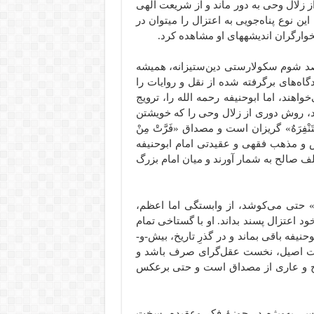
 زلال وحی به دور ماند و از شریعت الهی
و آسمانی به سوی قوانین بندگی و زمینی روی بیاورد. نمونۀ این نوع پناه‌جویی به اعتزال را می‎توان در
های او مشاهده کرد.
صد شوم سکولارستی دین‌ستیزانه، همیشه
اه‌های برگرفته شده از نقل و روایات را
اهند، اما ابوحنیفه رحمه الله را، ترویج
د، روش دوری از زلال وحی را که خویشتن
نْفِرَهٌ» گریزان است و مصداق «فَرَّتْ مِنْ
روش و مذهب فقهی و عقیدتی امام ابوحنیفه
ف صالح به شمار آورند و میان امام بزرگ
» حتی می‌کوشد، از وابستگی اما اعظم،
د اعتزال پسند بداند. او با گستاخی تمام
حنیفه باقی بماند و در گذرِ تاریخ، بیش-و-
نفیّت اصیل، نخست عقل‌گرای صرف باشد و
پوچ و عاری از مصداق است و حتی برعکس
س- به‌ویژه در حوزۀ فکر وعقیده- سخت