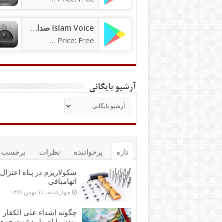
Islam Voice صدای اسلام
Price: Free
آرشیو بایگانی
تازه
پرخواننده
نظرات
برچسب ه
سکولاریزم در پناه اعتزال 
اتهام‎بافی
چهارشنبه، ۱۱ بهمن ۱۳۹۶
چگونه اشداء علی الکفار
بودن با اصول دعوت جمع‌پ