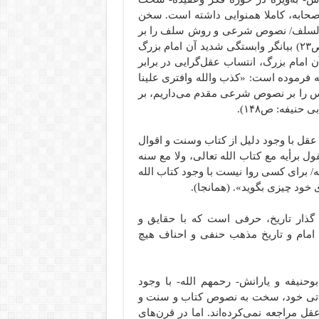
حابه، کاملا همنوایی داشته است. سخن
یق السلف/ نصوص شرعی و روش سلف را بر
خود لازم بگیر» (البدع و اثرها: ص۶۷- اعتقاد الائمه الاربعه: ص۲۳) بیانگر وابستگی شدید آن امام بزرگ
امام بزرگ، انتساب عقل‌گرایی در برابر
ه فرموده است: «کذب والله وافترى علینا
اس را بر نصوص شرعی مقدم می‌داریم، بر
حنیفه: ص۱۴۸).
قل با وجود دلیل از کتاب وسنت و اقوال
برأیه مع کتاب الله تعالى، ولا مع سنه
ه/ برای کسی روا نیست با وجود کتاب الله
ی خود چیزی بگوید». (همانجا).
 گذار تاریخ، حرفی است که با حقایق و
امام و تاریخ مذهب حنفی و احناف هیچ
حنیفه و یارانش- رحمهم الله- با وجود
قیدتی خود، سخت به نصوص کتاب و سنت و
قل مراجعه نمی‌کرده‌اند. اما در قرن‌های