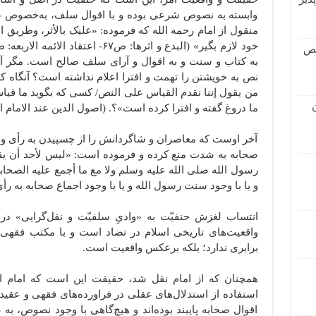
وابسته به نصوص شرعی بوده و با اقوال سلف، به‌خصوص ص
منقول از امام رحمه الله که فرموده: «علیک بالأثر، وطر
قص
به کتاب و سنت و به اقوال و آرای سلف صالح است. مگر آن 
نص به خویشتن را تهمت و افترا اعلام نداشته است؟ آنگاه ک
من یقول إننا نقدم القیاس على النص/ کسی که بگوید ما قی
ما دروغ گفته و افترا کرده است»؟. (اصول الدین عند الامام ابی 
آخر اوست که معاصران و شاگردانش را از چسپیدن به رأی و ع
صحابه به شدت منع کرده و فرموده است: «لیس لأحد أن یقول 
رسول الله صلى الله علیه وسلم ولا مع ما أجمع علیه الصحاب
و یا با وجود سنت رسول الله و یا با وجود اجماع صحابه به رأ
انتساب لغزش حنفیّت به «وادیِ سلفیّت و نقل‌گرایی» در
واقعیت‌های تاریخی اسلام در تضاد است و با مکتب فقهی 
برابری ندارد؛ بلکه برعکس واقعیت است.
همچنان که از امام نقل شد، حقیقت این است که امام ابو
استفاده از استدلال‌های عقلی در فراورده‌های فقهی و ع
اقوال صحابه پایبند بوده‌اند و هیچ‌گاهی با وجود نصوص، به ع