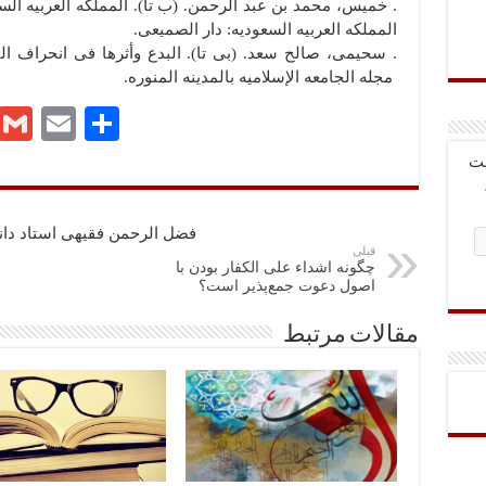
. خمیس، محمد بن عبد الرحمن. (ب تا). المملکه العربیه السع
المملکه العربیه السعودیه: دار الصمیعی.
. سحیمی، صالح سعد. (بی تا). البدع وأثرها فی انحراف ال
مجله الجامعه الإسلامیه بالمدینه المنوره.
ا
E
G
Te
ش
m
m
le
بت
تر
ail
ail
gr
ا
a
فضل الرحمن فقیهی استاد دان
ک
m
قبلی
چگونه اشداء علی الکفار بودن با
اصول دعوت جمع‌پذیر است؟
گذ
ار
مقالات مرتبط
ی