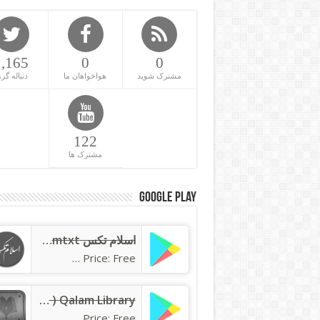
1,165
0
0
مشترک شوید
هواخواهان ما
دنباله گره
122
مشترک ها
Google Play
اسلام تکس islamtxt
Price: Free
Qalam Library ( کتابخانه قلم )
Price: Free