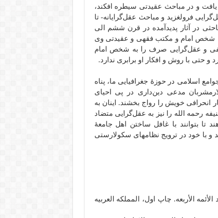
 یافت و در مباحث عقیدتی سیطره افکند،
رایی فرولغزید و مباحث عقل‌گرایانه- تا
احثی در آثار پدیدآمده در قرن ششم الی
من شخص امام و مکتب فقهی و عقیدتی وی
لسفی و عقل‌گرایی صرف را به شخص امام
و حتی با روش و افکار او برابری ندارد.
وامع اسلامی در حوزۀ جغرافیایی ما، پناه
ارمشربان مدعی دین‌داری در پی احیای
ار انحرافی خویش را رواج بخشند. اینان به
یفه رحمه الله را نیز به عقل‌گرایی متضاد
تا بتوانند با غافل ساختن اهل جامعۀ
 و با خود در ترویج نظامهای سکولارستی
 الرحمن. (۱۴۱۲ هـ – ۱۹۹۲ م). اعتقاد الأئمه الأربعه. چاپ اول، المملکه العربیه