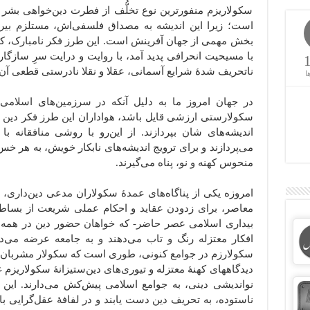
سکولاریزم منفورترین نوع تخلُّف از فطرت دین‌خواهی بشر
است؛ زیرا این اندیشه به مصداق فلسفی‌اش، مستلزم بیرو
بخش مهمی از جهان آفرینش است. این طرز فکر نامبارک، که 
با مسیحیت انحرافی پدید آمد، با روایت و درایت سرِ سازگار
ناتحریف شدۀ شرایع آسمانی، عقلا و نقلا نادرستی قطعی آن 
ا
در جهان امروز ما به دلیل آنکه در سرزمین‌های اسلام
سکولارستی ارزشی قایل باشد، هواداران این طرز فکر دین ستیز
اندیشه‌های شان بپردازند. از این‌رو با روشی منافقانه با
می‌پردازند و برای ترویج اندیشه‌های نابکار خویش، به هر خ
منحوس کهنه و نو، پناه می‌گیرند.
امروزه یکی از پناگاه‌های عمدۀ سکولاران مدعی دین‌داری، 
معاصر، برای زدودن عقاید و احکام عملی شریعت از بساط زند
بیداری اسلامی عصر حاضر- که خواهان حضور دین در همه ح
افکار معتزله رنگ و تاب می‌دهند و به جامعه عرضه می‌د
سکولارزم در جوامع کنونی، طوری است که سکولار مشربان م
دیدگاه‎های کهنۀ معتزله و تیوری‌های دین‌ستیزانۀ سکولاریز
نواندیشی دینی، به جوامع اسلامی پیش‌کش می‌دارند. این
ناستوده، به تحریف دین دست یابند و در لفافۀ عقل‌گرایی با