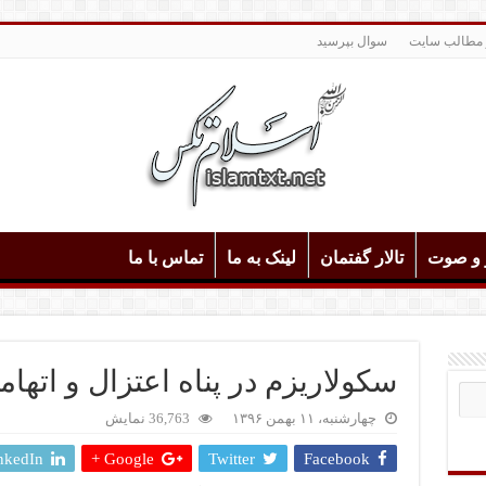
 مطالب سایت
سوال بپرسید
و و صوت
تالار گفتمان
لینک به ما
تماس با ما
سکولاریزم در پناه اعتزال و اتهام‎بافی
چهارشنبه، ۱۱ بهمن ۱۳۹۶
36,763 نمایش
nkedIn
Google +
Twitter
Facebook