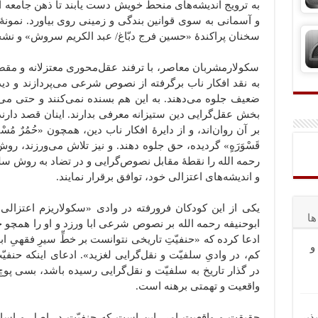
به ترویج اندیشه‌های منحط خویش دست یابند تا ذهن جامعه از
سخنان پراکندۀ «حسین فرج دبّاغ/ عبد الکریم سروش» و نشخوارگران اندیشه‎
سکولارمشربان معاصر، با ترفند عقل‌محوری معتزلانه و مق
به نقد افکار ناب برگرفته از نصوص شرعی می‌پردازند و دیدگ
ضعیف جلوه ‌می‌دهند. به این هم بسنده نمی‌کنند و حتی می‌خو
بخش عقل‌گرایی دین ستیزانه معرفی بدارند. اینان قصد دارن
بر آن روان‌اند، و از دایرۀ افکار ناب دین، همچون «حُمُرٌ مُسْتَ
قَسْوَرَهٍ» گردیده، حق جلوه دهند. و نیز تلاش می‌ورزند، 
رحمه الله را نقطۀ مقابل نصوص‌گرایی و در تضاد به روش سل
و اندیشه‌های اعتزالی خود، توافق برقرار نمایند.
یکی از این کودکان فرورفته در وادی «سکولاریزم اعتزالی
ا
ابوحنیفه رحمه الله بر نصوص شرعی ابا ورزد و او را همچو خو
ادعا کرده که «حنفیّتِ تاریخی نتوانست بر خطِّ سیرِ فقهیِ ابو
و
کم، در وادیِ سلفیّت و نقل‌گرایی لغزید». ادعای اینکه ح
در گذار تاریخ به سلفیّت و نقل‌گرایی رسیده باشد، بسی 
واقعیت و تهمتی برهنه است.
حقیقت و واقعیت امر، این است که حنفیّت در اصل و اسا
ذیر