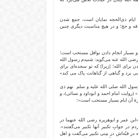
ی ایام ذی‌الحجه نمایان است، جمع شدن
قه و حج؛ و در هیچ مناسبت دیگری چنین
د و بسیار انجام دادن نوافل مستحب است؛
 رضی الله عنه می‌گوید: شنیدم رسول الله
 برای الله؛ [زیرا] که تو سجده‌ای برای
ا می برد و گناهی از گناهانت پاک می کند»
«رسول الله صلی الله علیه و سلم نهم ذی
(روایت امام احمد و ابوداود و نسائی)، و
روزۀ آن ایام بسیار مستحب است»؛
 «ابن عمر و ابوهریره رضی الله‌ عنهما در
م در جوابِ تکبیر آنها تکبیر می‌گفتند».
ر قبّه‌اش در مِنی تکبیر می‌گفت و اهل