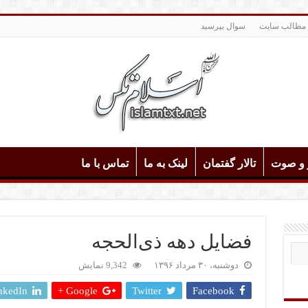
 مطالب سایت
سوال بپرسید
و و صوت
تالار گفتمان
لینک به ما
تماس با ما
فضایل دهه ذی‌الحجه
دوشنبه، ۳۰ مرداد ۱۳۹۶
9,342 نمایش
nkedIn
Google +
Twitter
Facebook