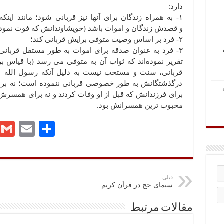
دارد:
۱- به همراه زندگان برای آنها نیز قربانی شود؛ مانند اینک
و قصدش زندگان و اموات باشد (خویشاوندانش که فوت نموده‌
۲- فرد بر اساس وصیت متوفی برایش قربانی کند؛
۳- فرد به عنوان صدقه برای اموات به طور مستقل قربانی 
تقریر نموده‌اند که ثواب آن به متوفی می رسد (با قیاس 
قربانی، سنت و مستحب نیست به دلیل آنکه رسول الله ص
درگذشتگانش به طور خصوصی قربانی ننموده است؛ نه برای
برای فرزندانش که قبل از او وفات کردند و نه برای همسرش 
محبوب ترین همسرانش بود.
ا
E
G
Te
ش
m
m
le
تر
ail
ail
gr
ا
a
قبلی
سیمای حج در قرآن کریم
ک
m
گذ
مقالات مرتبط