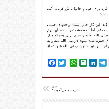
ه فرد برای خود و خانواده‌اش قربانی کند
اند)؛
کند. این کار جایز است، و فقهای حنبلی
بر صدقه) اما آنچه مشخص است، این نوع
لی الله علیه و سلم برای هیچکدام از
 حمزه سیدالشهداء رضی الله عنه و نه
ام المومنین خدیجه رضی الله عنها که از
Fa
T
W
B
Li
ce
wi
ha
al
nk
bo
tte
ts
at
ed
ok
r
A
ar
In
بعدی
تلبیه چه می‌آموزد؟
pp
in