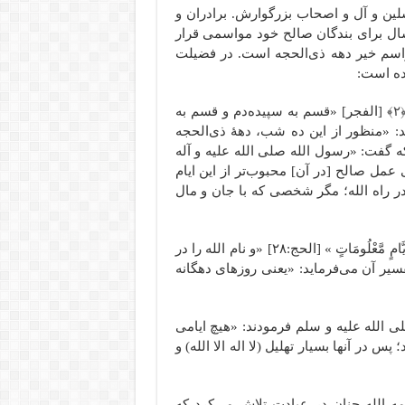
رسلین و آل و اصحاب بزرگوارش. برادران و
ل برای بندگان صالح خود مواسمی قرار
مواسم خیر دهه ذی‌الحجه است. در فضیلت
ده است:
﴿
٢
﴾ [الفجر] «قسم به سپیده‌دم و قسم به
د: «منظور از این ده شب، دهۀ ذی‌الحجه
 گفت: «رسول الله صلی الله علیه و آله
عمل صالح [در آن] محبوب‌تر از این ایام
 در راه الله؛ مگر شخصی که با جان و مال
۲- الله سبحانه و تعالی می فرماید: «وَیَذْکُرُوا اسْمَ اللَّـهِ فِی أَیَّامٍ مَّعْلُومَاتٍ » [الحج:۲۸] «و نام الله را در
یر آن می‌فرماید: «یعنی روزهای دهگانه
ی الله علیه و سلم‌ فرمودند: «هیچ ایامی
 در آنها بسیار تهلیل (لا اله الا الله) و
ه الله چنان در عبادت تلاش می‌کرد که