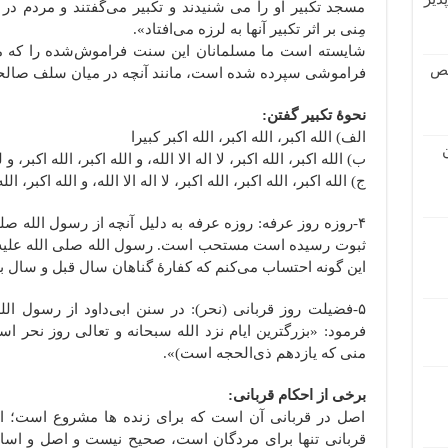
مسجد تکبیر او را می شنیدند و تکبیر می‌گفتند و مردم در باز
مِنی بر اثر تکبیر آنها به لرزه می‌افتاد».
شایسته است ما مسلمانان این سنت فراموش‌شده را که متأ
قص
فراموشی سپرده شده است، مانند آنچه در میان سلف صالحما
نحوۀ تکبیر گفتن:
الف) الله اکبر، الله اکبر، الله اکبر کبیرا
ب) الله اکبر، الله اکبر، لا اله الا الله، و الله اکبر، الله اکبر، و 
ج) الله اکبر، الله اکبر، الله اکبر، لا اله الا الله، و الله اکبر، ال
۴-روزه روز عرفه: روزه عرفه به دلیل آنچه از رسول الله صل
ثبوت رسیده است مستحب است. رسول الله صلی الله علیه و 
این گونه احتساب می‌کنم که کفارۀ گناهان سال قبل و سال 
۵-فضیلت روز قربانی (نحر): در سنن ابی‌داود از رسول ا
فرمود: «بزرگترین ایام نزد الله سبحانه و تعالی روز نحر است
منی که یازدهم ذی‌الحجه است)».
برخی از احکام قربانی:
اصل در قربانی آن است که برای زنده ها مشروع است؛ اما
قربانی تنها برای مردگان است، صحیح نیست و اصل و اساس