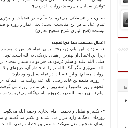
توانش به پایان می‌رسید (روایت الدارمی)؛
۵-ابن‌حجر عسقلانی می‌فرماید: «آنچه در فضیلت و برتر
تمام عبادات در این مناسبت است؛ یعنی نماز و روزه و صد
نیست» (فتح الباری شرح صحیح بخاری).
اعمال مستحب دهۀ ذی‌الحجه:
۱- نماز: در این ایام، زود رفتن برای انجام فرایض در مسج
زیرا این اعمال از بهترین راههای نزدیکی به الله است. ثوبان
صلی الله علیه و سلم فرمودند: «بر تو باد بسیار سجده بردن
الله نمی‌بَری مگر آنکه الله تو را به خاطر آن، درجه‌ای بال
[روایت مسلم]؛ و این فضیلت در تمام سال وجود دارد؛
۲- روزه: هنیده بن خالد رضی الله عنه روایت می کند که 
الحجه و روز عاشورا و سه روز از هر ماه را روزه می گرفت» 
ا
امام نووی رحمه الله‌ دربارۀ روزه ایام دهگانه می‌فرماید: «
و
۳- تکبیر و تهلیل و تحمید: امام بخاری رحمه الله می‌گوید:
روزهای دهگانه وارد بازار می شدند و تکبیر می‌گفتند و مرد
ایشان همچنین نقل می‌کند: « عمر بن خطاب رضی الله عنه د
ذیر