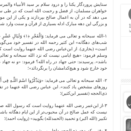
ستایش پروردگار یکتا را و درود سلام بر سید الأنبیاء والم
خواهران مسلمان، از فضل و رحمت الله است که در طی سا
می دهد که در آن به اعمال صالح بپردازند و یکی از این 
و بزرگی این دهه مبارک ادله بسیاری از قرآن و سنت وارد ش
ا
۱-الله سبحانه و تعالی می فرماید: وَالْفَجْرِ ﴿
١
﴾ وَلَیَالٍ عَشْرٍ 
شب‌های دهگانه» ابن کثیر رحمه الله در تفسیر خود می‌گوی
است» (بخاری). از ابن‌عباس رضی الله عنهما روایت است که
وسلم فرمود: «هیچ ایامی نیست که نزد الله سبحانه و تعالی 
باشد». پرسیدند: حتی جهاد در راه الله؟ فرمود: «و نه جهاد
خود خارج شود و هیچ‌کدامشان را برنگردانَد»؛
روزهای مشخص یاد کنند». ابن عباس رضی الله عنهما در تفس
ذی‌الحجه (تفسیر ابن‌کثیر)؛
۳-از ابن‌عمر رضی الله عنهما روایت است که رسول الله ‌صل
نیست که عمل صالح در آن محبوب‌تر از این ایام دهگانه باشد؛ پس
تکبیر (الله اکبر) و تحمید (الحمدلله) بگویید» (روایت احمد)؛
۴-وقتی که دهه ذی‌الحجه داخل می‌شد، سعید بن جبیر رحم