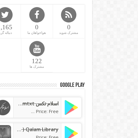
1,165
0
0
مشترک شوید
هواخواهان ما
دنباله گره
122
مشترک ها
Google Play
اسلام تکس islamtxt
Price: Free
Qalam Library ( کتابخانه قلم )
Price: Free