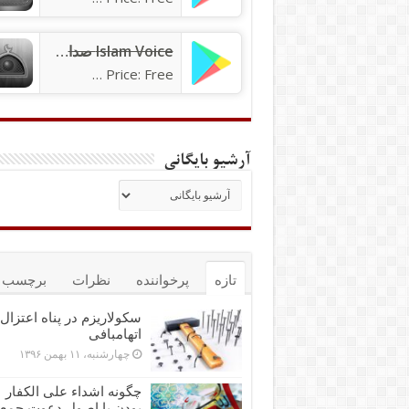
Islam Voice صدای اسلام
Price: Free
آرشیو بایگانی
تازه
پرخواننده
نظرات
برچسب ه
سکولاریزم در پناه اعتزال 
اتهام‎بافی
چهارشنبه، ۱۱ بهمن ۱۳۹۶
چگونه اشداء علی الکفار
بودن با اصول دعوت جمع‌پ