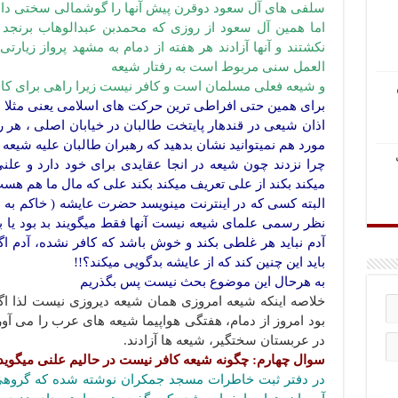
سلفی های آل سعود دوقرن پیش آنها را گوشمالی سختی داد
اما همین آل سعود از روزی که محمدبن عبدالوهاب برنجد 
نکشتند و آنها آزادند هر هفته از دمام به مشهد پرواز زیار
العمل سنی مربوط است به رفتار شیعه
و شیعه فعلی مسلمان است و کافر نیست زیرا راهی برای کافر
برای همین حتی افراطی ترین حرکت های اسلامی یعنی مثلا طا
اذان شیعی در قندهار پایتخت طالبان در خیابان اصلی ، هر 
مورد هم نمیتوانید نشان بدهید که رهبران طالبان علیه شیع
چرا نزدند چون شیعه در انجا عقایدی برای خود دارد و علن
میکند بکند از علی تعریف میکند بکند علی که مال ما هم هس
البته کسی که در اینترنت مینویسد حضرت عایشه ( خاکم به 
نظر رسمی علمای شیعه نیست آنها فقط میگویند بد بود یا بد 
آدم نباید هر غلطی بکند و خوش باشد که کافر نشده، آدم اگر 
باید این چنین کند که از عایشه بدگویی میکند؟!!
به هرحال این موضوع بحث نیست پس بگذریم
خلاصه اینکه شیعه امروزی همان شیعه دیروزی نیست لذا اگر
بود امروز از دمام، هفتگی هواپیما شیعه های عرب را می آو
در عربستان سختگیر، شیعه ها آزادند.
سوال چهارم: چگونه شیعه کافر نیست در حالیم علنی میگوی
در دفتر ثبت خاطرات مسجد جمکران نوشته شده که گروهی از 