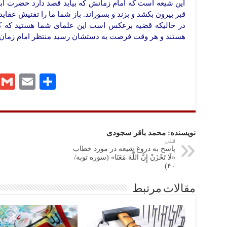
این شیعه است که امام زمانش که بیاید قصد دارد حضرت ابوب
قبر بیرون بکشد و بزند و بسوراند. باز شما ما را تفتیش عقاید
در حالیکه قضیه برعکس است این علمای شما هستید که که 
هستند و هر وقت فرصت به دستشان رسید منتظر امام زمان نشد
ا
E
G
Te
ش
m
m
le
تر
ail
ail
gr
ا
a
نویسنده: محمد باقر سجودی
ک
m
قبلی
پاسخ به دروغ شیعه در مورد خطاب
«لَا تَحْزَنْ إِنَّ اللَّهَ مَعَنَا» (سوره توبه/
گذ
۴۰)
ار
مقالات مرتبط
ی