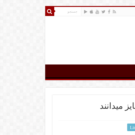
ز میدانند
Li