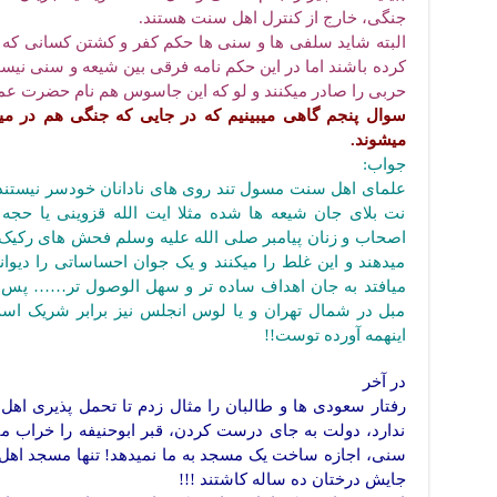
جنگی، خارج از کنترل اهل سنت هستند.
البته شاید سلفی ها و سنی ها حکم کفر و کشتن کسانی که بر
کرده باشند اما در این حکم نامه فرقی بین شیعه و سنی نیس
حربی را صادر میکنند و لو که این جاسوس هم نام حضرت عم
سوال پنجم گاهی میبینیم که در جایی که جنگی هم در می
میشوند.
جواب:
علمای اهل سنت مسول تند روی های نادانان خودسر نیستند و
نت بلای جان شیعه ها شده مثلا ایت الله قزوینی یا حجه ال
اصحاب و زنان پیامبر صلی الله علیه وسلم فحش های رکیک 
میدهند و این غلط را میکنند و یک جوان احساساتی را دیوان
میافتد به جان اهداف ساده تر و سهل الوصول تر…… پس در 
مبل در شمال تهران و یا لوس انجلس نیز برابر شریک است
اینهمه آورده توست!!
در آخر
رفتار سعودی ها و طالبان را مثال زدم تا تحمل پذیری اهل
ندارد، دولت به جای درست کردن، قبر ابوحنیفه را خراب میکن
سنی، اجازه ساخت یک مسجد به ما نمیدهد! تنها مسجد اهل
جایش درختان ده ساله کاشتند !!!