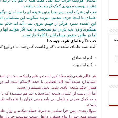
آسمان هواپیما خراب شد یکی گفت همه با هم داد بزنید یا
عقیده نویسنده مهدی کمک کرد و نجات یافتند.
خب این شرک است پس چرا چنین شیعه ای را مسلمان میگوی
علمای ما اینجا حرف عجیبی میزنند میگویند این مسلمانی است
این عقیده بمیرد هرگز از جهنم بیرون نمی آید اما حکم مس
نمیگیرند و زن بچه ش را نیز نمیکشند و البته اگر بتوانند انها را
اما در ظاهر حقوق مسلمانان را کاملا داراست.
بت
خب حکم علمای شیعه چیست؟
البته همه علمای شیعه بی کم و کاست گمراهند اما دو نوع گمر
گمراه صادق
گمراه خبیث
هر عالم شیعی که مقلد کور است و علم راچشم بسته از استا
استاندارد شیعه آیت اله العظمی یا حجه الاسلام است اما 
همان حکم شیعه عادی ست. یعنی مسلمان است.
اما آن دسته از علمای شیعه (متاسفانه کم هم نیستند) که با 
و به کمک قیچی و تاویل بی پایه معنی قرآن را عامدانه تغیی
هستند
سوال بعدی: پس چرا سلفی به قبرها حمله میکنند و زوار عادی
ببینید همه چیز را بنام سلفی و اهل سنت ننویسید جریان 