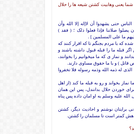
ما یعنی وهابیت کشتن شیعه ها را حلال
الناس حتى یشهدوا أن لاإله إلا الله وأن
 یصلوا صلاتنا فإذا فعلوا ذلک ؛ ( فقد )
یهم ما على المسلمین ] .
ه که با مردم بجنگم تا که اقرار کنند که
ر قبله ما را قبله قبول داشته باشند و
د و نماز ی که ما میخوانیم را بخوانند،
 قاتل ) و با ما حقوق مساوی دارند.
الذی له ذمه الله وذمه رسوله فلا تخفروا
ماز بخواند و رو به قبله ما کند (از اهل
رای خوردن حلال بدانندل، پس این همان
الله علیه وسلم به او امان داده پس پناه
 برایتان نوشتم و احادیث دیگر، کشتن
هش کمتر است تا مسلمان را کشتن.