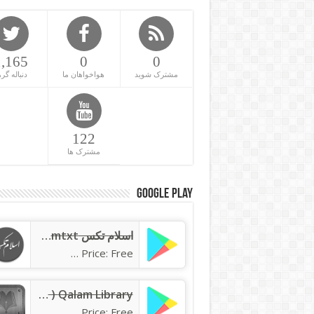
1,165
0
0
مشترک شوید
هواخواهان ما
دنباله گره
122
مشترک ها
Google Play
اسلام تکس islamtxt
Price: Free
Qalam Library ( کتابخانه قلم )
Price: Free