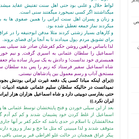
لواط حلال و علنی بود حتی اهل سنت تفتیش عقاید میشد
میگذاشتند اگر کسی نمیخورد میگفتند سنی است.
و زنان و پسران اهل سنت ایرانی را همین صفوی ها به بردگی
قص
میکردند نماز جمعه تعطیل شده بود.
و کارهای بسیار زشتی کردند مثلا مدفن ابوحنیفه را در عر
برای تشویق مردم ،پول میدادند تا به آنجا برای قضای بروند.
لذا باساس براهین روشن حکم کفرشان صادر شد سیلی بسی
اسماعیل را سلطان عثمانی به اسیری گرفت, و نیم خور
همبستری خود ندانست! و دادش به یک سرباز ساده بنام جعفر
شاه اسماعیل سفیر فرستاد که زنم را پس بده سلطان سلی
مستحق آداب و رسم معمول بین پادشاهان نیستی.
((برای اینکه مبادا کسی یک دفعه غیرت ایرانی بودنش بج
نمیدانست در حالیکه سلطان سلیم عثمانی شفیته ادبیات ا
حتی بفارسی دوبیتی دارد و شاه اسماعیل هزاران هزار ایرانی 
ایران نکرد.))
بعد از این سیلی خوردن و فتح پایتختشان توسط عثمانی ها و
اسماعیل از غلط کردن خود پشیمان شدند و کم کم آدم 
مخالفتشان با اسلام در حدی باشد که حکم کفر بر آنها جاری 
متوقف شدند و لذا میبینی که مثل ما حج و نماز و روزه دارند 
پیکر عراق همچنان در حالت غلو افراطی قبر پرستی باقی م