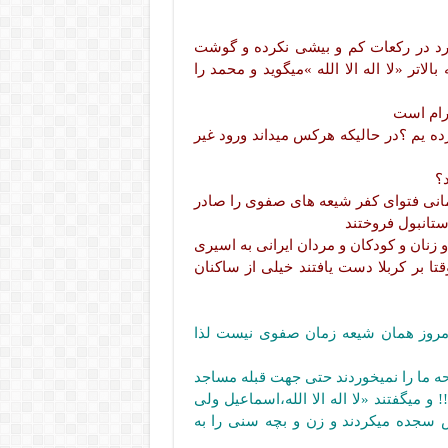
از میخواند و ۵ نماز را قبول دارد در رکعات کم و بیشی نکرده و گوشت
تر «لا اله الا الله »میگوید و محمد را
رام است
ده یم ؟در حالیکه هرکس میداند ورود غیر
؟
انی فتوای کفر شیعه های صفوی را صادر
ستانبول فروختند
 زنان و کودکان و مردان ایرانی به اسیری
ا بر کربلا دست یافتند خیلی از ساکنان
امروز همان شیعه زمان صفوی نیست لذا
حه ما را نمیخوردند حتی جهت قبله مساجد
و میگفتند «لا اله الا الله،اسماعیل ولی
یش سجده میکردند و زن و بچه سنی را به