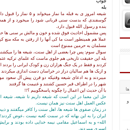
جواب
بله
شیعه امروز ی به قبله ما نم
گوسفندی که بدست سنی قربانی شود را میخورد و از همه بالا
بنده و رسول الله قبول دارد.
پس مشمول احادیث فوق شده و خون و مالش بر سنی ها ح
عملا هم همینطور است ما کی آنها را از رفتن به مکه منع کر
مسلمان به حرمین ممنوع است
سوال سوم: پس چرا بعضی از اهل سنت، شیعه ها را میکشند
بله این حقیقت تاریخی هم جلوی ماست که علمای ترکیه عثم
کردند و فقط در یک جنگ هزاران زن و کودک ایرانی را بردند ا
و ازبک ها هم سالیان دراز در خراسان دست اندازی میکردند و
میبردند و به ادعای شیعه وقتیکه دو قرن پیش آل سعود موقت
شهر را در اطراف قبر حسین کشتند و غنیمت ها گرفتند
ا
با آن حدیث این اعمال را چگونه پاسخگوییم ؟!!
حل این معما در این است که شیعه داریم تا شیعه، شیعه 
و
عکس العمل اهل سنت نیز همان نیست.
در زمان صفوی ها شیعه ها، اهل سنت را کافر میگفتند و ذبی
ایران را به این بهانه که در سمت کعبه نیست ،عوض کردند!!! 
الله» و به اسماعیل مقامی نیمه خدایی داده بودند و برا
اسیری میبردند.
ذیر