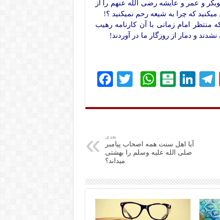
کر و عمر و عایشه رضی الله عنهم را از
 میکنید که چرا به شیعه رحم نمیکنید ؟!
منتظر امام زمانی با آن کارنامه رهیب
ند و دمار از روزگار ما در آوردند!
Fa
T
W
B
Li
ce
wi
ha
al
nk
bo
tte
ts
at
ed
ok
r
A
ar
In
pp
in
بعدی
آیا اهل سنت همه اصحاب پیامبر
صلی الله علیه وسلم را بهشتی
میداند؟