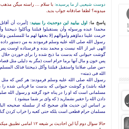
دوست شیعیی از ما پرسیده:
با سلام … راسته میگن مذهب ش
میدونه؟ لطفا صادقانه جواب بدید.
پاسخ ما:
اول بیایید این دوحدیث را ببینید:
[أمرت أن أقاتل 
محمدا عبده ورسوله وأن یستقبلوا قبلتنا ویأکلوا ذبیحتنا وأن
ا
حرمت علینا دماؤهم وأموالهم إلا بحقها لهم ما للمسلمین وعل
رسول الله صلی الله علیه وسلم فرمودند به من دستور داده شد
الهی غیر از الله نیست و محمد بنده و فرستاده اوست پس اگ
گوشت حیوانی که بدست ما ذبح شده را برای خوردن حلال بدانن
پس خون و مال آنها برما حرام است (مگر به دلیلی مثل قصاص
«من صلى صلاتنا واستقبل قبلتنا وأکل ذبیحتنا فذلک المسلم 
الله فی ذمته»
رسول الله صلی الله علیه وسلم فرمودند: هر کس که مثل ما ن
قبله باشد) و گوشت حیوانی که بدست ما قربانی شده را ب
مسلمانی است که او را در پناه خود گرفته و رسول الله صلی 
دادن الله را حقیر نشمارید ( که وای بر شما میشود )
بر اساس این حدیث های صحیح که از سلسله صحیحه البانی
مسلمان حرام قطعی است بلکه حتی کعبه را خراب کردن گنا
حالا سوال دوم آیا این احادیث بر شیعه ۱۲ امامی تطبیق میکند؟