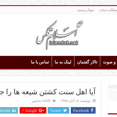
مطالب سایت
سوال بپرسید
و و صوت
تالار گفتمان
لینک به ما
تماس با ما
آیا اهل سنت کشتن شیعه ها را جای
دوشنبه، ۱۸ آبان ۱۳۸۸
4,840 نمایش
nkedIn
Google +
Twitter
Facebook