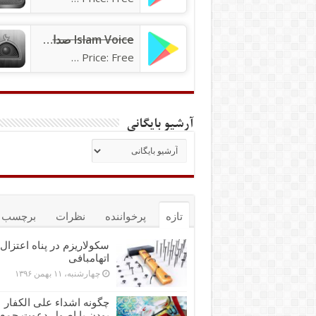
Islam Voice صدای اسلام
Price: Free
آرشیو بایگانی
تازه
پرخواننده
نظرات
برچسب ه
سکولاریزم در پناه اعتزال 
اتهام‎بافی
چهارشنبه، ۱۱ بهمن ۱۳۹۶
چگونه اشداء علی الکفار
بودن با اصول دعوت جمع‌پ