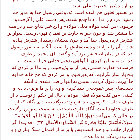
درباره دشمن حضرت علی است.
در تفسیر ثعلبی هم آمده است که: وقتی رسول خدا به غدیر خم
رسید، مردم را ندا داد تا جمع شدند. پس دست علی را گرفت و
فرمود: «من کنت مولاه فعلی مولاه» و این خبر شایع شد و در همه
جا منتشر شد. و چون خبر به حارث بن نعمان فهری رسید، سوار بر
شترش نزد رسول خدا آمد و چون بدیشان رسید از شترش پیاده
شد، و آن را خواباند و دست‌هایش را بست، آنگاه به حضور رسول
خدا که در میان اصحابش بود آمد و گفت: ای محمد از طرف
خداوند به ما امر کردی تا گواهی بدهیم خدایی جز او نیست و تو
فرستاده خداوند هستی، پس از تو پذیرفتیم، و به ما امر کردی که
پنج بار نماز بگزاریم، که پذیرفتیم، و امر کردی که حج خانه خدا به
جا آوریم، قبول کردیم، سپس به اینها راضی نشدی تا اینکه
دست‌های پسر عمویت را بلند کردی و وی را بر ما برتری دادی و
گفتی: «من کنت مولاه فعلی مولاه»، حال این حکم از توست یا از
طرف خداست؟ رسول خدا فرمود: سوگند به خدای یگانه که از
طرف خداوند است. آنگاه حارث به عقب به سمت شترش برگشت
در حالی که می‌گفت: (وَإِذْ قَالُوا اللَّـهُمَّ إِن کَانَ هَـٰذَا هُوَ الْحَقَّ مِنْ
عِندِکَ فَأَمْطِرْ عَلَیْنَا حِجَارَهً مِّنَ السَّمَاءِ) (الأنفال: ۳۲).«خداوندا اگر
این از جانب تو و حق است پس یا بر ما از آسمان سنگ بباران و یا
عذاب دردناکی به ما بده»،