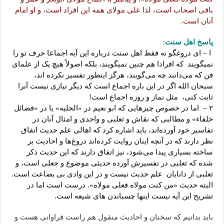
باقی اصحاب است، لذا علی مولای همه این افراد است، و او امام
آنان است.
پاسخ اهل سنت:
ا – ای دروغگو نه فقط اهل سنت درباره این آیه اجماعا حرف تو را
نمیگویند که افرادا هم چنین نمیگویند، بلکه اصولاً هیچ یک از علمای
فن که می‌دانند چه می‌گویند، هرگز اینطور تفسیر نکرده اند،
سبحان الله اگر در این باره اجماع است که دیگر نیازی نیست آنرا
ثابت کنی، مثل نماز و روزه اجماع است!
۲ – اما در خصوص چیزهایی که ابو نعیم در «الحلیه» یا در «فضائل
خلفاء» و مطالبی که نقاش و ثعلبی و واحدی و امثال آنان در
تفاسیر خود آورده‌اند، باید اشاره کرد که اهالی علم حدیث اتفاق
نظر دارند که در آنچه اینان روایت کرده‌اند دروغ‌ها و احادیث بر
ساخته بسیاری پیدا می‌شود، نیز اتفاق دارند که این حدیث ذکر
شده که ثعلبی در تفسیرش آورده حدیثی موضوع و جعلی است، و
ثعلبی از دانایان علم حدیث نیست و در این وادی بی بضاعت است.
البته حدیث «من کنت مولاه فعلی مولاه». درست است اما در
تشریح این آیه نیست اینها چسباندن های شیعه است.
باید بدانیم که سخنان و احادیث منقول هم راست فراوانی هست و