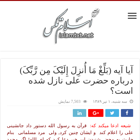
آیا آیه (بَلِّغْ مَا أُنزِلَ إِلَیْکَ مِن رَّبِّکَ)
درباره حضرت علی نازل شده
است؟
سه شنبه، ۱ تیر ۱۳۸۹
7,503 نمایش
شیعه ادعا میکند که:
قرآن به رسول الله دستور داد جانشینی
علی را اعلام کند و ایشان چنین کرد, ولی مرد مسلمانی بنام
حارث به محض شنیدن این خبر دعا کرد که ای الله! اگر محمد