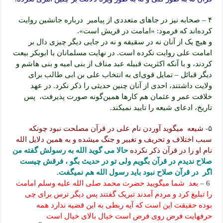
۴ – صحابه نیز در جاهای متعددی از پیامبر درباره جانشین روایت
کرده‌اند که فرمود: «امامت در قریش است».
و هیچ یک از آنان نه در سقیفه و نه در جایی دیگر چیزی دال بر
امامت علی روایت نکرده است. در نهایت مسلمانان با ابوبکر بیعت
کردند، و با آنکه اکثریت قبیله عبد مناف از بنی امیه و بنی هاشم و
دیگر قبائل – تمایل قوی‌ای به انتخاب علی بن ابی طالب برای
ولایت داشتند، احدی از آنان چنین حدیثی را ذکر نکرد. در عهد
خلافت عمر و عثمان هم کارها همین‌گونه صورت پذیرفت، پس
تاریخ، ادعای شیعه را تایید نمیکند.
۵-
شیعه میگوید آوردن نام علی در قرآن مصلحت نبود چونکه
سبب اختلاف و تحریف و تغییر و جنگ میشده و به همین دلایل الله
نام او را در قرآن ذکر نکرده
حالا می گوید الله به رسولش گفته من
صلاح ندیدم در قرآن بگویم ولی تو در حدیث بگو ، فرقش چیست
اگر در قرآن صلاح نبود باید رسول الله هم نمیگفت.
6 –
بعد شما میگویید حضرت محمد صلی الله علیه وسلم امامت
را تبلیغ کرد و مردم آمدند تبریک گفتند پس دیگر ترس برای چی
بوده حقیقت این است که آیه ربطی به این قضیه ندارد همه
حرفهایت فرض روی فرض است خیال بالای خیال است