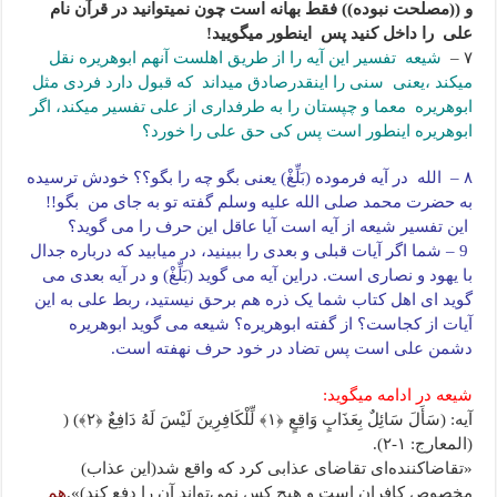
و ((مصلحت نبوده)) فقط بهانه است چون نمیتوانید در قرآن نام
علی را داخل کنید پس اینطور میگویید!
۷ –
شیعه تفسیر این آیه را از طریق اهلست آنهم ابوهریره نقل
میکند ،یعنی سنی را اینقدرصادق میداند که قبول دارد فردی مثل
ابوهریره معما و چپستان را به طرفداری از علی تفسیر میکند، اگر
ابوهریره اینطور است پس کی حق علی را خورد؟
۸ – الله در آیه فرموده (بَلِّغْ) یعنی بگو چه را بگو؟؟ خودش ترسیده
به حضرت محمد صلی الله علیه وسلم گفته تو به جای من بگو!!
این تفسیر شیعه از آیه است آیا عاقل این حرف را می گوید؟
9 – شما اگر آیات قبلی و بعدی را ببینید، در میابید که درباره جدال
با یهود و نصاری است. دراین آیه می گوید (بَلِّغْ) و در آیه بعدی می
گوید ای اهل کتاب شما یک ذره هم برحق نیستید، ربط علی به این
آیات از کجاست؟ از گفته ابوهریره؟ شیعه می گوید ابوهریره
دشمن علی است پس تضاد در خود حرف نهفته است.
شیعه در ادامه میگوید:
آیه: (سَأَلَ سَائِلٌ بِعَذَابٍ وَاقِعٍ ﴿١﴾ لِّلْکَافِرِینَ لَیْسَ لَهُ دَافِعٌ ﴿٢﴾) (
(المعارج: ۱-۲).
«تقاضاکننده‌ای تقاضای عذابی کرد که واقع شد(این عذاب)
مخصوص کافران است و هیچ کس نمی‌تواند آن را دفع کند)».
هم