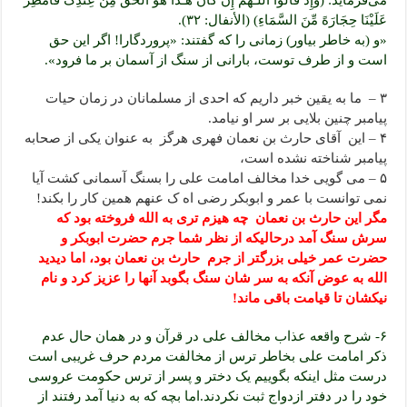
می‌فرماید: (وَإِذْ قَالُوا اللَّـهُمَّ إِن کَانَ هَـٰذَا هُوَ الْحَقَّ مِنْ عِندِکَ فَأَمْطِرْ
عَلَیْنَا حِجَارَهً مِّنَ السَّمَاءِ) (الأنفال: ۳۲).
«و (به خاطر بیاور) زمانى را که گفتند: «پروردگارا! اگر این حق
است و از طرف توست، بارانى از سنگ از آسمان بر ما فرود».
۳ – ما به یقین خبر داریم که احدی از مسلمانان در زمان حیات
پیامبر چنین بلایی بر سر او نیامد.
۴ – این آقای حارث بن نعمان فهری هرگز به عنوان یکی از صحابه
پیامبر شناخته نشده است،
۵ – می گویی خدا مخالف امامت علی را بسنگ آسمانی کشت آیا
نمی توانست با عمر و ابوبکر رضی اه ک عنهم همین کار را بکند!
مگر این حارث بن نعمان چه هیزم تری به الله فروخته بود که
سرش سنگ آمد درحالیکه از نظر شما جرم حضرت ابوبکر و
حضرت عمر خیلی بزرگتر از جرم حارث بن نعمان بود، اما دیدید
الله به عوض آنکه به سر شان سنگ بگوبد آنها را عزیز کرد و نام
نیکشان تا قیامت باقی ماند!
۶- شرح واقعه عذاب مخالف علی در قرآن و در همان حال عدم
ذکر امامت علی بخاطر ترس از مخالفت مردم حرف غریبی است
درست مثل اینکه بگوییم یک دختر و پسر از ترس حکومت عروسی
خود را در دفتر ازدواج ثبت نکردند.اما بچه که به دنیا آمد رفتند از