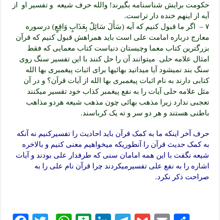
حکومت برایش شناسنامه بگیرند! والله حرف شیعه و تفسیر او از
آیه از اینهم خنده دار تراست.
۷ – اگر ما قبول کنیم که آیه (سَأَلَ سَائِلٌ بِعَذَابٍ وَاقِعٍ) درسوره
معارج درباره امامت علی است باید همراهش قبول کنیم که قرآن
بزرگترین کتاب معما وچیستان دنیاست کتاب معمایی که فقط
امثال علامه حلی میتوانند آن را حل کنند با این تفسیر سنگ روی
سنگ بند نمیشود آیا میدانید بهائیها برای اثبات پیغمبری بها الله
کتابی دارند به نام اثبات پیغمبری بها الله از آیات قرآن؟ و در آن
مثل علامه حلی آیات را به نفع پیغمبر کذاب خود تقسیر میکنند
تعجبی ندارد زیرا مذهب بهائی چون مذهب شیعه هردو مذاهب
باطنی هستند و هر دو سر و ته یک کرباسند.
حرف آخر اینکه ما به کمک قرآن باید احادیث را تفسیرکنیم نه آنکه
به کمک حدیث قرآن را آنطوریکه میخواهیم معنی کنیم و بالاخره
شیعه نگفت با این همه امامان سنی که طرفدار علی بودند و آیات
اشاره را به نفع علی تفسیرمیکردند چرا قرآن نام علی را به
صراحت ذکر نکرد.