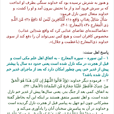
و هنوز به شترش نرسیده بود که خداوند سنگی بطرف او انداخت
که بر سرش فرود آمد و از ما تحتش بیرون آمد و او را کشت، و
خداوند متعال چنین نازل فرمود:
سَأَلَ سَائِلٌ بِعَذَابٍ وَاقِعٍ ﴿١﴾ لِّلْکَافِرِینَ لَیْسَ لَهُ دَافِعٌ ﴿٢﴾ مِّنَ اللَّـهِ
ذِی الْمَعَارِجِ ﴿٣﴾ (المعارج: ۱-۳).
«تقاضاکننده‌ای تقاضای عذابی کرد که واقع شد(این عذاب)
مخصوص کافران است و هیچ کس نمی‌تواند آن را دفع کند از سوی
خداوند ذی‌المعارج (باعظمت و جلال)».
پاسخ اهل سنت:
۱ – این سوره – سوره المعارج – به اتفاق اهل علم مکی است و
قبل از هجرت در مکه نازل شده است یعنی حدود ده سال یا بیشتر
پیش از غدیر خم، پس چطور امکان دارد که بعد از ماجرای غدیر خم
نازل شده باشد؟
۲ –
فرموده دیگر خداوند: (وَإِذْ قَالُوا اللَّـهُمَّ إِن کَانَ هَـٰذَا هُوَ الْحَقَّ
مِنْ عِندِکَ فَأَمْطِرْ عَلَیْنَا حِجَارَهً مِّنَ السَّمَاءِ) (الأنفال: ۳۲).
به اتفاق، کمی بعد از جنگ بدر، یعنی سال‌ها پیش از غدیر خم نازل
شده است، و اهل تفسیر متفق هستند بر اینکه این آیه بخاطر گفتۀ
مشرکانی چون ابو جهل به پیامبر قبل از هجرت نازل گردیده است
و خداوند در آن به پیامبرش سخنان آنان را یادآوری می‌کند و