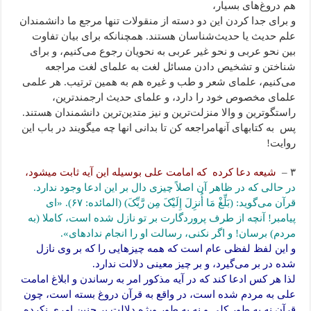
هم دروغ‌های بسیار،
و برای جدا کردن این دو دسته از منقولات تنها مرجع ما دانشمندان
علم حدیث یا حدیث‌شناسان هستند. همچنانکه برای بیان تفاوت
بین نحو عربی و نحو غیر عربی به نحویان رجوع می‌کنیم، و برای
شناختن و تشخیص دادن مسائل لغت به علمای لغت مراجعه
می‌کنیم، علمای شعر و طب و غیره هم به همین ترتیب. هر علمی
علمای مخصوص خود را دارد، و علمای حدیث ارجمندترین،
راستگوترین و والا منزلت‌ترین و نیز متدین‌ترین دانشمندان هستند.
پس به کتابهای آنهامراجعه کن تا بدانی انها چه میگویند در باب این
روایت!
۳ –
شیعه دعا کرده که امامت علی بوسیله این آیه ثابت میشود،
در حالی که در ظاهر آن اصلاً چیزی دال بر این ادعا وجود ندارد.
قرآن می‌گوید: (بَلِّغْ مَا أُنزِلَ إِلَیْکَ مِن رَّبِّکَ) (المائده: ۶۷). «اى
پیامبر! آنچه از طرف پروردگارت بر تو نازل شده است، کاملا (به
مردم) برسان! و اگر نکنى، رسالت او را انجام نداده‏اى».
و این لفظ لفظی عام است که همه چیزهایی را که بر وی نازل
شده در بر می‌گیرد، و بر چیز معینی دلالت ندارد.
لذا هر کس ادعا کند که در آیه مذکور امر به رساندن و ابلاغ امامت
علی به مردم شده است، در واقع به قرآن دروغ بسته است، چون
قرآن نه به طور کلی و نه به طور ویژه دلالت بر چنین امری نکرده.