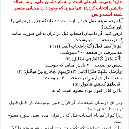
ندارد! یعنی نه نام علی است و نه نام دشمن علی، و نه مساله
جانشین انتخاب کردن!! تنها چیزی که وجود دارد بیحیایی مفسر
شیعه است و بس!
آیا مردم شیعه عقل خود را از دست داده اندکه چنین چرندیاتی را
باور میکنند؟
فرض کنید اگر داستان اصحاب فیل در قرآن به این صورت میامد
که درصفحه ۱۰۰ مینوشت:
أَلَمْ تَرَ کَیْفَ فَعَلَ رَبُّکَ بِأَصْحَابِ الْفِیلِ) (۱) )
بعد میرفت در صفحه ۲۰۰ مینوشت:
(أَلَمْ یَجْعَلْ کَیْدَهُمْ فِی تَضْلِیلٍ) (۲)
سپس در صفحه ۳۰۰ یادش میامد که بنویسد:
(وَأَرْسَلَ عَلَیْهِمْ طَیْرًا أَبَابِیلَ (۳) تَرْمِیهِمْ بِحِجَارَهٍ مِنْ سِجِّیلٍ) (۴)
و بعد سطر چهارم را در صفحه ۴۰۰ مینوشت :
(فَجَعَلَهُمْ کَعَصْفٍ مَأْکُولٍ) (۵)
آیا این قابل قبول بود؟ معلوم است که نه
ولی ای دوستان شیعه ما، اگر قرآن چنین مینوشت باز قابل قبول
تر بود تا ادعای شما !
زیرا کم از کم نام اصحاب فیل که در قرآن آمده یعنی سوژه معلوم
است
اما در فرض شما هم تکه تکه و جدا جدا آمده و هم سوژه ها کلا