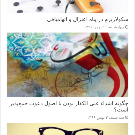
سکولاریزم در پناه اعتزال و اتهام‎بافی
چهارشنبه، ۱۱ بهمن ۱۳۹۶
چگونه اشداء علی الکفار بودن با اصول دعوت جمع‌پذیر
است؟
سه شنبه، ۳ بهمن ۱۳۹۶