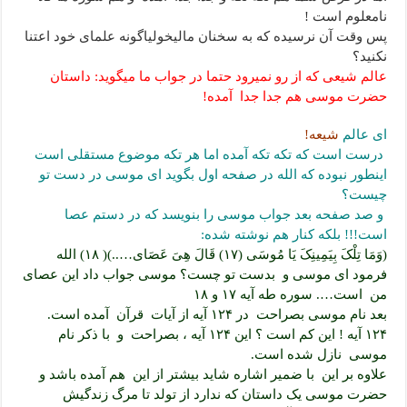
نامعلوم است !
پس وقت آن نرسیده که به سخنان مالیخولیاگونه علمای خود اعتنا
نکنید؟
عالم شیعی که از رو نمیرود حتما در جواب ما میگوید: داستان
حضرت موسی هم جدا جدا آمده!
ای عالم
شیعه!
درست است که تکه تکه آمده اما هر تکه موضوع مستقلی است
اینطور نبوده که الله در صفحه اول بگوید ای موسی در دست تو
چیست؟
و صد صفحه بعد جواب موسی را بنویسد که در دستم عصا
است!!! بلکه کنار هم نوشته شده:
(وَمَا تِلْکَ بِیَمِینِکَ یَا مُوسَى (۱۷) قَالَ هِیَ عَصَای…..)( ۱۸) الله
فرمود ای موسی و بدست تو چست؟ موسی جواب داد این عصای
من است…. سوره طه آیه ۱۷ و ۱۸
بعد نام موسی بصراحت در ۱۲۴ آیه از آیات قرآن آمده است.
۱۲۴ آیه ! این کم است ؟ این ۱۲۴ آیه ، بصراحت و با ذکر نام
موسی نازل شده است.
علاوه بر این با ضمیر اشاره شاید بیشتر از این هم آمده باشد و
حضرت موسی یک داستان که ندارد از تولد تا مرگ زندگیش