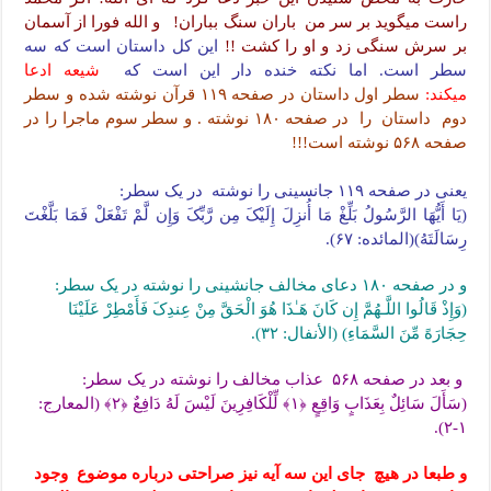
راست میگوید بر سر من باران سنگ بباران! و الله فورا از آسمان
بر سرش سنگی زد و او را کشت !!
این کل داستان است که سه
سطر است. اما نکته خنده دار این است که
شیعه ادعا
میکند:
سطر اول داستان در صفحه ۱۱۹ قرآن نوشته شده و سطر
دوم داستان را در صفحه ۱۸۰ نوشته . و سطر سوم ماجرا را در
صفحه ۵۶۸ نوشته است!!!
یعنی در صفحه ۱۱۹ جانسینی را نوشته در یک سطر:
(یَا أَیُّهَا الرَّسُولُ بَلِّغْ مَا أُنزِلَ إِلَیْکَ مِن رَّبِّکَ وَإِن لَّمْ تَفْعَلْ فَمَا بَلَّغْتَ
رِسَالَتَهُ)(المائده: ۶۷).
و در صفحه ۱۸۰ دعای مخالف جانشینی را نوشته در یک سطر:
(وَإِذْ قَالُوا اللَّـهُمَّ إِن کَانَ هَـٰذَا هُوَ الْحَقَّ مِنْ عِندِکَ فَأَمْطِرْ عَلَیْنَا
حِجَارَهً مِّنَ السَّمَاءِ) (الأنفال: ۳۲).
و بعد در صفحه ۵۶۸ عذاب مخالف را نوشته در یک سطر:
(سَأَلَ سَائِلٌ بِعَذَابٍ وَاقِعٍ ﴿١﴾ لِّلْکَافِرِینَ لَیْسَ لَهُ دَافِعٌ ﴿٢﴾ (المعارج:
۱-۲).
و طبعا در هیچ جای این سه آیه نیز صراحتی درباره موضوع وجود