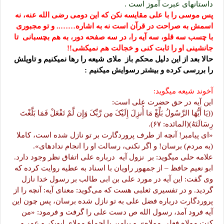
داستانهای عبرت آموز است .
پس موسی را با علی مقایسه نکن که این دومی رضی الله عنه، نه
اسمش به صراحت در قرآن است نه به اشاره…….. و تو مجبوری
با چسب سه قلو، سه آیه را، در سه صفحه دور، به هم بچسبانی تا
جانشینی او را ثابت کنی و خجالت هم نمیکشی!!
حالا بعد از این دلیل محکم باز ملای شیعه را رها نمیکنیم و تاویلش
را بررسی کرده و بیشتر رسوایش میکنیم :
آخوند شیعه میگوید:
این آیه در حق حضرت علی است:
((یَا أَیُّهَا الرَّسُولُ بَلِّغْ مَا أُنزِلَ إِلَیْکَ مِن رَّبِّکَ وَإِن لَّمْ تَفْعَلْ فَمَا بَلَّغْتَ
رِسَالَتَهُ)(المائده: ۶۷).
«اى پیامبر! آنچه از طرف پروردگارت بر تو نازل شده است، کاملا
(به مردم) برسان! و اگر نکنى، رسالت او را انجام نداده‏اى».
علامه حلی میگوید: بر نزول آیه درباره علی اتفاق نظر وجود دارد.
ابو نعیم حافظ – از جمهور راویان با اسناد به عطیه روایت کرده که
وی گفت: این آیه در مورد علی بن ابی طالب بر رسول خدا نازل
گردید. و در تفسیری ثعلبی هست که می‌گوید: معنای آیه: آنچه را از
پروردگارت درباره فضل علی به تو نازل شده برسان، پس چون این
آیه فرود آمد، رسول الله ص دست علی را گرفت و فرمود: «من
کنت مولاه فعلی مولاه». و پیامبر با اجماع مولای ابوبکر و عمر و