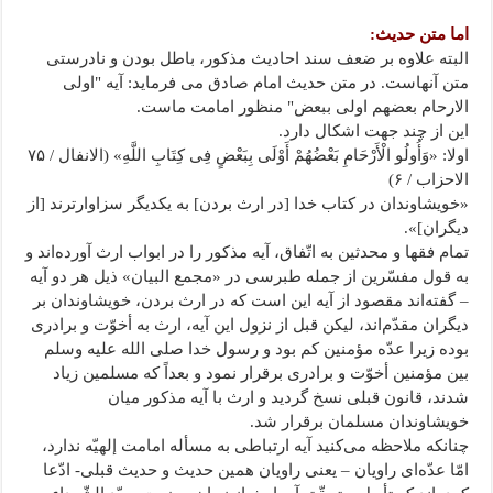
اما متن حدیث:
البته علاوه بر ضعف سند احادیث مذکور، باطل بودن و نادرستی
متن آنهاست. در متن حدیث امام صادق می فرماید: آیه "اولی
الارحام بعضهم اولی ببعض" منظور امامت ماست.
این از چند جهت اشکال دارد.
اولا: «وَأُولُو الْأَرْحَامِ بَعْضُهُمْ أَوْلَى بِبَعْضٍ فِی کِتَابِ اللَّهِ» (الانفال / ۷۵
الاحزاب / ۶)
«خویشاوندان در کتاب خدا [در ارث بردن] به یکدیگر سزاوارترند [از
دیگران]».
تمام فقها و محدثین به اتّفاق، آیه مذکور را در ابواب ارث آورده‌اند و
به قول مفسّرین از جمله طبرسی در «مجمع البیان» ذیل هر دو آیه
– گفته‌اند مقصود از آیه این است که در ارث بردن، خویشاوندان بر
دیگران مقدّم‌اند، لیکن قبل از نزول این آیه، ارث به أخوّت و برادری
بوده زیرا عدّه مؤمنین کم بود و رسول خدا صلی الله علیه وسلم
بین مؤمنین أخوّت و برادری برقرار نمود و بعداً که مسلمین زیاد
شدند، قانون قبلی نسخ گردید و ارث با آیه مذکور میان
خویشاوندان مسلمان برقرار شد.
چنانکه ملاحظه می‌کنید آیه ارتباطی به مسأله امامت إلهیّه ندارد،
امّا عدّه‌ای راویان – یعنی راویان همین حدیث و حدیث قبلی- ادّعا