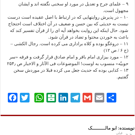
۹ – علمای جرح و تعدیل در مورد او سخنی نگفته اند و ایشان
مجهول است.
۱۰ – در پذیرش روایتهایی که در ارتباط با اصل عقیده است درست
نیست به حدیثی که بین حسن و ضعیف در آن اختلاف است احتجاج
شود. حال اینکه این روایت بخواهد آیه ای را از قرآن تفسیر کند که
باعث به خوردن محتوا و تضاد در قرآن شود.
۱۱ – دروغگو بوده و کلاه براداری می کرده است. رجال الکشی –
(ج ۶ / ص ۱۲)
۱۲ – مورد بیزاری امام باقر و امام صادق قرار گرفت و فرقه «سر
حوبیّه» منسوب به اوست! الموضوعات فی الآثار و الاخبار ص ۲۵۴٫
۱۳ – کذابی بوده که حدیث جعل می کرده قبلا در موردش سخن
گفتیم.
ا
E
G
Te
Li
B
W
T
Fa
ش
m
m
le
nk
al
ha
wi
ce
تر
ail
ail
gr
ed
at
ts
tte
bo
ا
a
In
ar
A
r
ok
نویسنده: ابو مالـــــــــــک
قبلی