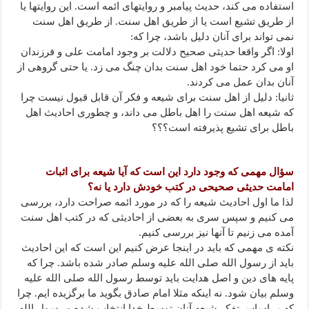
استفاده می کند، حدیث پیامبر و روایتهای ائمه است. این روایتها یا
از طریق تشیع است یا از طریق اهل سنت. از طریق اهل سنت
نمی تواند برای آنان دلیل باشد، چرا که:
اولا: اگر واقعا حدیثی صحیح دلالت بر وجود امامت علی و فرزندان
او می کرد حتما خود اهل سنت بدان چنگ می زد. یا حتی گروهی از
آنان بدان عمل می کردند.
ثانیا: دلیل از اهل سنت برای شیعه و فکر آن قابل قبول نیست چرا
که شیعه اهل سنت را اهل باطل می داند، و چطوری احادیث اهل
باطل برای تشیع پذیرفته است؟؟؟
سؤال مهمی که وجود دارد این است که آیا شیعه برای اثبات
امامت حدیثی صحیحی در کتب خودش دارد یا نه؟
لذا ما اول احادیث شیعه را که در مورد ائمه صراحت دارد، بررسی
می کنیم و سپس سری به بعضی از احادیثی که در کتب اهل سنت
آمده می زنیم تا آنها نیز بررسی کنیم.
نکته ی مهمی که باید در اینجا عرض کنیم این است که این احادیث
باید از رسول الله صلی الله علیه وسلم صادر شده باشد. چرا که
پایه های دین و اصل هدایت باید توسط رسول الله صلی الله علیه
وسلم بیان شود. نه اینکه مثلا امام صادق بگوید ما برگزیده ایم. چرا
که بر اساس تفکر شیعه آنان توسط خدا انتخاب شده و رسول الله