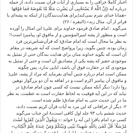
اخبار کاملا خرافی را به بسیاری از آیات قرآن نسبت داده، از جمله
درباره آیه (
إِنَّ اللَّهَ لَا یَسْتَحْیِی أَن یَضْرِبَ مَثَلًا مَّا بَعُوضَهً فَمَا فَوْقَهَا
«همانا خدای شرم نمی‌کند[برای هدایت‌بندگان] از اینکه به پشه‌ای یا
فراتر از آن، مثال زند».(البقره / ۲۶)
می‌گوید : امام صادق فرمود خداوند برای علی( این امثال را آورده
است و منظور از پشه امیرالمؤمنین و از مافوق او، پیامبر( است!!
به نظر ما محال است که امام صادق( که قرآن‌شناس‌ترین فرد
زمان بوده، چنین بگوید، زیرا پرواضح است که آیه شریفه در مقام
آن است که بگوید خداوند منان برای هدایت بندگان حتی از تمثیل به
موجودی حقیر که پشه یکی از مصادیق آن است و حتی از تمثیل به
موجودی که در حقارت فوق آن باشد، ابایی ندارد، پس چگونه
ممکن است امام درباره چنین آیه‌ای بفرماید که مراد از پشه، علی(
و مافوق آن پیامبر اکرم است و در لفافه به آن دو بزرگوار توهین
روا دارد! دیگر آنکه ممکن نیست که کسی چون امام صادق( در
نیابد که در این آیه فوقیت به لحاظ حقارت است نه عظمت. به نظر
ما در این حدیث حتی به امام صادق( ظلم شده است.
۲- دیگر از خرافاتی که این مرد به آیات قرآن کریم نسبت داده،
حدیث ششم باب ۹۳ جلد اول کافی است۸٫ این جناب می‌گوید
کسی نزد امام باقر( این آیه را خواند :«
وَیَقُولُ الَّذِینَ کَفَرُوا لَسْتَ
مُرْسَلًا
ۚ
قُلْ کَفَىٰ بِاللَّهِ شَهِیدًا بَیْنِی وَبَیْنَکُمْ وَمَنْ عِندَهُ عِلْمُ الْکِتَابِ
»
آن حضرت فرمود : خداوند ما امامان را قصد کرده که نخستین ما و