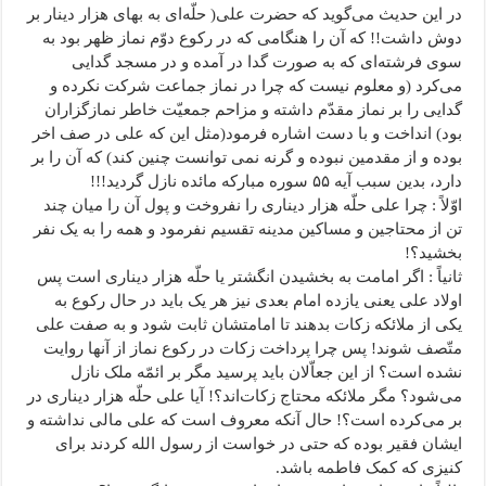
در این حدیث می‌گوید که حضرت علی( حلّه‌ای به بهای هزار دینار بر
دوش داشت!! که آن را هنگامی که در رکوع دوّم نماز ظهر بود به
سوی فرشته‌ای که به صورت گدا در آمده و در مسجد گدایی
می‌کرد (و معلوم نیست که چرا در نماز جماعت شرکت نکرده و
گدایی را بر نماز مقدّم داشته و مزاحم جمعیّت خاطر نمازگزاران
بود) انداخت و با دست اشاره فرمود(مثل این که علی در صف اخر
بوده و از مقدمین نبوده و گرنه نمی توانست چنین کند) که آن را بر
دارد، بدین سبب آیه ۵۵ سوره مبارکه مائده نازل گردید!!!
اوّلاً : چرا علی حلّه هزار دیناری را نفروخت و پول آن را میان چند
تن از محتاجین و مساکین مدینه تقسیم نفرمود و همه را به یک نفر
بخشید؟!
ثانیاً : اگر امامت به بخشیدن انگشتر یا حلّه هزار دیناری است پس
اولاد علی یعنی یازده امام بعدی نیز هر یک باید در حال رکوع به
یکی از ملائکه زکات بدهند تا امامتشان ثابت شود و به صفت علی
متّصف شوند! پس چرا پرداخت زکات در رکوع نماز از آنها روایت
نشده است؟ از این جعاّلان باید پرسید مگر بر ائمّه ملک نازل
می‌شود؟ مگر ملائکه محتاج زکات‌اند؟! آیا علی حلّه هزار دیناری در
بر می‌کرده است؟! حال آنکه معروف است که علی مالی نداشته و
ایشان فقیر بوده که حتی در خواست از رسول الله کردند برای
کنیزی که کمک فاطمه باشد.