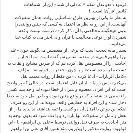
فرمود : «ذوعدل منکم = عادلی از شما» این از اشتباهات
کاتبین[قرآن] است.!!
به نظر ما یکی از بهترین طرق شناسایی روات، همان منقولات
آنهاست. از این رو به نظر ما اعتماد به کسی که چنین روایتی را
بدون هیچگونه مخالفتی با آن، ذکر کرده درست نیست و ثقه
‌شمردن او را نوعی مخالفت با قرآن و بی‌احترامی به کتاب خدا
می‌دانیم.
بسیار مایه تعجب است که برخی از متعصبین می‌گویند چون «علی
بن ابراهیم قمی» در مقدمه تفسیرش گفته است: «ما اخبار و
احادیثی را از معصومین نقل کرده‌ایم که از طریق مشایخ و ثقات به
دست ما رسیده است» و یا چون «جعفر بن قولویه» – مؤلف
«کامل الزیارات» ادعا کرده : «من فقط از روات معتمد نقل
می‌کنم»، پس روایات اینان قابل اعتماد است. در حالی که پر واضح
است که این افراد، معصوم و مبراء از خطا نبوده‌اند و چه بسا کسی
را ثقه می‌پنداشته‌اند که در واقع چنین نبوده و یا در نقل خود به خطا
دچار شده و این افراد به خطایش واقف نبوده‌اند، از این رو صرف
اینکه این دو تن یا امثال آن دو کسی را ثقه پنداشته‌اند نباید ما را از
تعقل و تأمل در منقولات آنها بازدارد و باعث شود که بدون توجه به
متن احادیث به صرف نقل روایتی توسط «علی بن ابراهیم» یا «ابن
قولویه» روایت مذکور را بپذیریم. مثلا همین آقای علی بن ابراهیم