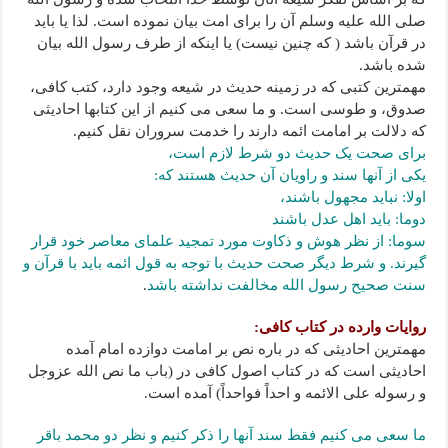
صلی الله علیه وسلم آن را برای امت بیان نموده است. لذا یا باید
در قرآن باشد ( که چنین نیست) یا اینکه از طرف رسول الله بیان
شده باشد.
مهمترین کتبی که در زمینه حدیث در شیعه وجود دارد، کتب کافی،
صدوق، و طوسی است. و ما سعی می کنیم از این کتابها احادیثی
که دلالت بر امامت ائمه دارند را خدمت سروران نقل کنیم.
برای صحت یک حدیث دو شرط لازم است،
یکی از آنها سند و راویان آن حدیث هستند که:
اولا: نباید مجهول باشند،
دوما: باید اهل عدل باشند
سوما: از نظر هوش و ذکاوت مورد تمجید علمای معاصر خود قرار
گیرند. و شرط دیگر صحت حدیث با توجه به قول ائمه باید با قرآن و
سنت صحیح رسول الله مخالفت نداشته باشد
.
روایات وارده در کتاب کافی:
مهمترین احادیثی که در باره نص بر امامت دوازده امام آمده
احادیثی است که در کتاب اصول کافی در (باب ما نص الله عزوجل
و رسوله علی الائمه و احداً فواحداً) آمده است.
ما سعی می کنیم فقط سند آنها را ذکر کنیم و نظر دو محمد باقر