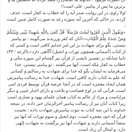
برترین ما پس از پیامبر، علی است!!
اولا راوی در این روایت صدر آیه را که خطاب به کفار است، حذف
کرده، در حالی که آخرین آیه سوره رعد به صورت کامل چنین است
:
«
وَیَقُولُ الَّذِینَ کَفَرُوا لَسْتَ مُرْسَلًا
ۚ
قُلْ کَفَىٰ بِاللَّهِ شَهِیدًا بَیْنِی وَبَیْنَکُمْ
وَمَنْ عِندَهُ عِلْمُ الْکِتَابِ
»«آنان که کفر ورزیدند می‌گویند : تو پیامبر
نیستی، بگو برای شهادت بر این امر خدایم کافی است و کسی که
از کتاب [آسمانی همچون تورات و انجیل] آگاهی دارد».(الرعد / ۴۳)
ثانیا چنانکه در تفسیر تابشی از قرآن نیز گفته‌ام این سوره مکی و
خطاب به کفار مکه است، آنها می‌گفتند : تو پیامبر نیستی، خدا
می‌فرماید به ایشان بگو که خدا برای شهادت به رسالتم و کسانی
که علم به کتاب دارند کافی است. شهادت خدا به رسالت پیامبرش
همان ایجاد معجزه است که در آنجا عرضه قرآن توسط فردی امی
است. قرآنی که در اوج فصاحت و بلاغت و دارای اخبار غیبی و دیگر
مزایاست و مراد از عالم به کتاب همان علمای یهود و نصاری است
زیرا کتاب آنان نیز از رسالت پیامبر آخرالزمان خبر داده، در نتیجه
خداوند با این سه کتاب به نبوت پیامبرش شهادت داده : نخست
قرآن که خود معجزه است، دوم انجیل و سوم تورات که آنها نیز
منشأ آسمانی دارند و شهادت آنها نیز برگشت به شهادت إلهی
دارد. و امثال آن زیاد است.