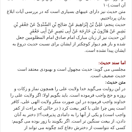
آن است.)۱۰
متن حدیث نیز دارای عیبهای بسیاری است که در بررسی آیات ابلاغ
بدان پرداختیم.
حدیث پنجم: عَلِیُّ بْنُ إِبْرَاهِیمَ عَنْ صَالِحِ بْنِ السِّنْدِیِّ عَنْ جَعْفَرِ بْنِ
بَشِیرٍ عَنْ هَارُونَ بْنِ خَارِجَهَ عَنْ أَبِی بَصِیرٍ عَنْ أَبِی جَعْفَرٍ
این حدیث نیز از زبان مبارک امام صادق امام المظلومین جعل
شده و باز هم دیوار کوچکتر از ایشان برای نسبت حدیث دروغ به
ایشان پیدا نشده است.
اما سند حدیث:
مجلسی می گوید: حدیث مجهول است و بهبودی معتقد است
حدیث ضعیف است.
متن حدیث:
در این روایت می‌گوید خدا ولایت علی را همچون نماز و زکات و
روزه و حج واجب فرموده است. باید بگویم اولا: اگر ولایت علی را
خداوند واجب فرموده در این صورت منکر ولایت الهی علی، کافر
است پس چرا علی با کفر بیعت کرد ( در حالی که براءت از کفر
واجب است) و یکی از آنها را به دامادی پذیرفت؟!( دختر به آنان
دادن، از بیعت سنگین تر است. اگر بگویند با زور بوده می گوییم:
کسی که نتوانست از دخترش دفاع کند چگونه می تواند از