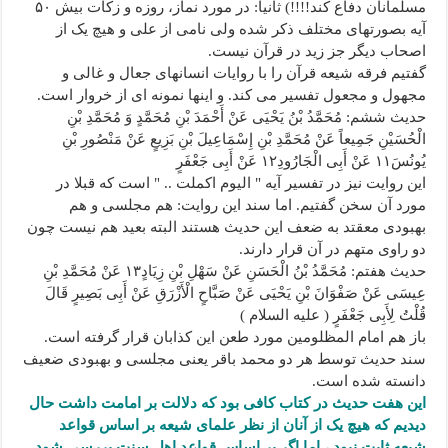
مسلمانان دفاع کند!!!!) ثانیا: در مورد نماز، روزه و زکات بیش ۵۰
آیه بصورتهای مختلف ذکر شده ولی نامی از علی و هیچ یک از
اصحاب دیگر جز زید در قرآن نیست.
گفتیم فرقه شیعه قرآن را با روایات انسانهای جعال و غالی و
مجهول و مجعول تفسیر می کند. و اینها نمونه ای از خروار است.
حدیث ششم: مُحَمَّدُ بْنُ یَحْیَى عَنْ أَحْمَدَ بْنِ مُحَمَّدٍ وَ مُحَمَّدِ بْنِ
الْحُسَیْنِ جَمِیعاً عَنْ مُحَمَّدِ بْنِ إِسْمَاعِیلَ بْنِ بَزِیعٍ عَنْ مَنْصُورِ بْنِ
یُونُسَ۱۱ عَنْ أَبِی الْجَارُودِ۱۲ عَنْ أَبِی جَعْفَرٍ
این روایت نیز در تفسیر آیه " الیوم اکملت .. " است که قبلا در
مورد آن سخن گفتیم. اما سند این روایت: هم مجلسی و هم
بهبودی معقتد به ضعف این حدیث هستند البته بعید هم نیست چون
دو راوی متهم در آن قرار دارند.
حدیث هفتم: مُحَمَّدُ بْنُ الْحَسَنِ عَنْ سَهْلِ بْنِ زِیَادٍ۱۳ عَنْ مُحَمَّدِ بْنِ
عِیسَى عَنْ صَفْوَانَ بْنِ یَحْیَى عَنْ صَبَّاحٍ الْأَزْرَقِ عَنْ أَبِی بَصِیرٍ قَالَ
قُلْتُ لِأَبِی جَعْفَرٍ ( علیه السلام )
باز هم امام المظلومین مورد طعن این کذابان قرار گرفته است.
سند حدیث توسط هر دو محمد باقر یعنی مجلسی و بهبودی ضعیف
دانسته شده است.
این هفت حدیث در کتاب کافی بود که دلالت بر امامت داشت حال
دیدیم که هیچ یک از آنان از نظر علمای شیعه بر اساس قواعد
شیعه ثابت نبود ، اما اگر بر اساس قواعد اهل سنت بررسی شود