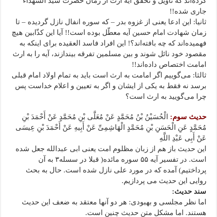
کرده‌اند که تأویل و تحقّق آیه ارث از زمان حضرت سیّد الشّهداء
جاری شده!!
ثانیا: این ادعا یعنی از غزوه بدر – که سوره انفال نازل گردیده – تا
زمان شهادت امام حسین آیه معطّل بوده است!! آیا این کذّابین هیچ
فهمیده‌اند که چه بافته‌اند؟! این افراد فاسد العقیده برای اینکه به
مقصود خود نائل شوند و بین مسلمین تفرقه بیندازند، آیه را به ارث
امامت اختصاص داده‌اند!!
ثالثا: می‌گوییم اگر امامت به ارث است باید به تمام اولاد امام قبلی
برسد نه فقط به یکی از ایشان و اگر به تعیین و اعلام خداست پس
چرا می‌گویید به ارث است؟
حدیث سوم:
الْحُسَیْنُ بْنُ مُحَمَّدٍ عَنْ مُعَلَّى بْنِ مُحَمَّدٍ عَنْ أَحْمَدَ بْنِ
مُحَمَّدٍ عَنِ الْحَسَنِ بْنِ مُحَمَّدٍ الْهَاشِمِیِّ عَنْ أَبِیهِ عَنْ أَحْمَدَ بْنِ عِیسَى
عَنْ أَبِی عَبْدِ اللَّهِ
این حدیث باز هم از زبان مظلوم امت یعنی ابی عبدالله جعل شده
است. در تفسیر آیه ۵۵ سوره مائده( قبلا در سسله۳ به آن
پرداختیم) آمده که در مورد علی نازل شده است. حال به بحث
روایی این حدیث می پردازیم.
سند حدیث:
اما نظر مجلسی و بهبودی: هر دو آنها معتقد به ضعف این حدیث
هستند. اما مشکل متن حدیث چنین است.