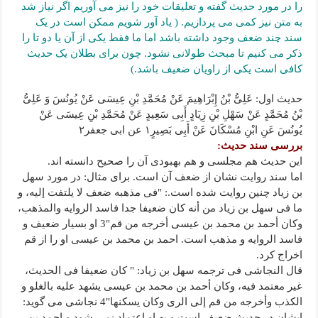
را در مورد حدیث گفته و تعلیقات خود را نیز می آوریم اگر نیاز شد
به متن نیز کمی می پردازیم. ( یاد آور شویم ممکن است در یک
سند چند ضعف وجود داشته باشد اما ما فقط یکی از آن یا دو تا را
ذکر می کنیم تا مبحث طولانی نشود. چون برای بطلان یک حدیث
کافی است یکی از راویان ضعیف باشد.)
حدیث اول: عَلِیُّ بْنُ إِبْرَاهِیمَ عَنْ مُحَمَّدِ بْنِ عِیسَى عَنْ یُونُسَ وَ عَلِیُّ
بْنُ مُحَمَّدٍ عَنْ سَهْلِ بْنِ زِیَادٍ أَبِی سَعِیدٍ عَنْ مُحَمَّدِ بْنِ عِیسَى عَنْ
یُونُسَ عَنِ ابْنِ مُسْکَانَ عَنْ أَبِی بَصِیرٍ۱ عن ابی جعفر۲
بررسی سند حدیث:
این حدیث هم مجلسی و هم بهبودی آن را صحیح دانسته اند.
اما سند روایت نشان از ضعف آن است. برای مثال: در مورد سهل
بن زیاد چنین روایت شده است.: "فی مذهبه ضعف لا یلتفت إلیه، و
ما فی سهل بن زیاد من أنه کان ضعیفا جدا فاسد الروایه والمذهب،
وکان أحمد بن محمد بن عیسى أخرجه من قم"3 او بسیار ضعیف و
فاسد الروایه و مذهب است. احمد بن محمد بن عیسی او را از قم
اخراج کرد.
قال النجاشی فی ترجمه سهل بن زیاد: " کان ضعیفا فی الحدیث،
غیر معتمد فیه، وکان أحمد بن محمد بن عیسى یشهد علیه بالغلو و
الکذب وأخرجه من قم إلى الری وکان یسکنها"4 نجاشی می گوید:
ایشان در حدیث ضعیف است و به او اعتماد نمی شود و احمد بن