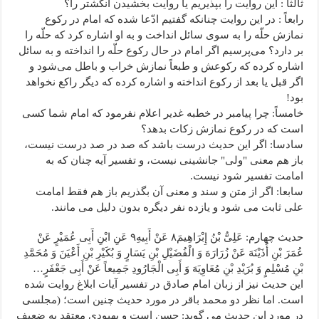
ثالثاً : این روایت را بپذیریم یا روایت بخشیدن انگشتر را؟
رابعاً : در این روایت چنانکه گفتیم ادّعا شده که امام در رکوع
نمازش حلّه را به سوی سائل انداخت و به او اشاره کرد که حلّه را
بر دارد؟ می‌پرسیم اگر امام در حال رکوع حلّه را انداخته و به سائل
اشاره کرده که رکوعش و طبعاً نمازش خراب و باطل می‌شود و
اگر قبل یا بعد از رکوع انداخته و اشاره کرده که دیگر راکع نخواهد
بود!
خامساً: چرا پیامبر در خطبه غدیر اعلام نفرمود که امام شما کسی
است که در رکوع نمازش زکات بدهد؟
سادسا: اگر این حدیث درست باشد که صد در صد درست نیست،
باز هم معنی "ولی" جانشینی نیست، و تفسیر آیه چنان که به
امامت تفسیر شود نیست.
سابعا: اگر از متن و سند و معنی آن بگذریم باز هم فقط امامت
علی ثابت می شود و یازده نفر دیگره بدون دلیل می مانند.
حدیث چهارم: عَلِیُّ بْنُ إِبْرَاهِیمَ۸ عَنْ أَبِیهِ۹ عَنِ ابْنِ أَبِی عُمَیْرٍ عَنْ
عُمَرَ بْنِ أُذَیْنَهَ عَنْ زُرَارَهَ وَ الْفُضَیْلِ بْنِ یَسَارٍ وَ بُکَیْرِ بْنِ أَعْیَنَ وَ مُحَمَّدِ
بْنِ مُسْلِمٍ وَ بُرَیْدِ بْنِ مُعَاوِیَهَ وَ أَبِی الْجَارُودِ جَمِیعاً عَنْ أَبِی جَعْفَرٍ…
این حدیث نیز از زبان امام صادق در تفسیر آیات ابلاغ روایت شده
است. اما نظر دو محمد باقر در مورد حدیث چنین است؛ (مجلسی
در مورد این حدیث می گوید: حسن است و بهبودی معتقد به ضعیف