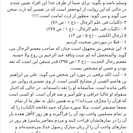
وسلم باشد و بگوید: برای شما از طرف خدا این افراد تعیین شدند
در حالی که این روایت از ابوجعفر است که در تفسیر آیه ارث سخن
می گوید و می گوید: منظور از ارث امامت است.!!!!!
۳ -(کلیات فی علم الرجال – (ج ۱ / ص ۷۶)
۴ – (کلیات فی علم الرجال – (ج ۱ / ص ۲۷۷)
۵ (رجال الکشی – (ج ۵ / ص ۱۴)
۶ – قبلا در موردش صحبت کردیم.
۷- این شخص نیز مجهول است چنان که صاحب معجم الرجال می
گوید: والمتحصل أنه لم تثبت وثاقه عبد الرحیم بن روح ولا حسنه.
معجم رجال الحدیث – (ج ۳ / ص ۳۹۵) قدر متیقن این است که ثقه
بودن و حسن او مشخص نیست.
۸ – آیت الله برقعی در مورد این شخص می گوید: علی بن ابراهیم
بن هاشم القمی از مشایخ کلینی است. از وی تفسیری روایی نیز
باقی مانده است. متأسفانه او را ثقه دانسته‌اند، در حالی که اخبار
منقوله او غالبا خرافی و غلو آمیز و ضد قرآن است. او کسی است
که قرآن را محرَّف می‌داند!!! و به همین دلیل به نظر ما از تمام
ضعفا ضعیفتر است. مثلا سوره مبارکه حمد (فاتحه ‌الکتاب) را که
بر تمام مسلمین واجب بود آن را فراگیرند و هر روز لاأقل هفده بار
آن را در نمازهایشان قراءت کنند و مردم معاصر پیامبر( هر روز در
نمازهای واجب آن را از زبان مبارک رسول خدا( می‌شنیده‌اند و