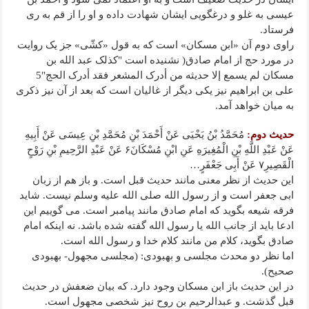
عیسی به غلو و درغگویی ایشان شهادت داده و او را از قم به ری
فرستاد.
راوی دوم آن «ابن مسکان» است که به قول «کشّی» جز یک روایت
در مورد حج از امام صادق( نشنیده است "کذلک عبد الله بن
مسکان لم یسمع إلا حدیثه من أدرک المشعر فقد أدرک الحج"5
علی بن ابراهیم نیز یکی دیگر از غالیان است که بعد از آن نیز ذکری
به میان خواهد آمد.
حدیث دوم:
مُحَمَّدُ بْنُ یَحْیَى عَنْ أَحْمَدَ بْنِ مُحَمَّدِ بْنِ عِیسَى عَنْ أَبِیهِ
عَنْ عَبْدِ اللَّهِ بْنِ الْمُغِیرَهِ عَنِ ابْنِ مُسْکَانَ۶ عَنْ عَبْدِ الرَّحِیمِ بْنِ رَوْحٍ
الْقَصِیرِ۷ عَنْ أَبِی جَعْفَرٍ…
این حدیث از نظر معنی مانند حدیث قبل است. و باز هم از زبان
ابی جعفر است و از رسول الله صلی الله علیه وسلم نیست. شاید
فرقه شیعه بگوید که امام صادق مانند پیامبر است. می گوییم این
ادعا باید از جانب الله یا رسول الله گفته شده باشد. نه اینکه امام
صادق بگوید، کلام من مانند کلام خدا و رسول الله است.
اما نظر دو محدث مجلسی و بهبودی: (مجلسی مجهول- بهبودی
صحیح).
در این حدیث باز ابن مسکان وجود دارد. که بیان ضعفش در حدیث
قبل گذشت. و عبدالرحیم بن روح نیز شخصی مجهول است.