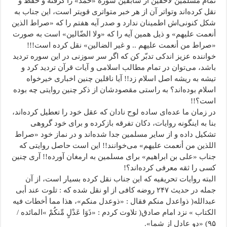
تمام مسلمین لاحقین از سابقین سوره «حمد» را گرفته و حفظ و
نقل کرده‌اند وتواتر آن از هر خبر متواتری قویتر است، این جناب به
شکل کنونی‌اش اطمینان ندارد و صدر آیه هفتم را که «صراط الذین
أنعمت علیهم» و ذیل همین آیه را که «ولا الضّالین» است به صورت
«صراط من أنعمت علیهم .. و غیر الضالین» نقل کرده است!!!
خواننده عزیز اندکی تدبّر کن که اگر سر سوزنی در این سوره تردید
باشد، می‌توان در تمام مطالب اسلامی و آیات قرآن تردید کرد و
تیشه به ریشه اصل اسلام زد!! آیا ناقلین چنین اخباری خیرخواه
اسلام بوده‌اند؟ به راستی مقصودشان از ذکر چنین روایتی چه بوده
است؟!!
در زمان ما عده‌ای ساده‌ لوح نادان که عقل خود را تعطیل کرده‌اند،
بنا به اینگونه روایات، دکان تفرقه بازکرده و برای خود گروهی
تشکیل داده و از سایر مسلمین جدا شده‌اند و در نماز خود «صراط
اللذین من أنعمت علیهم» می‌خوانند!! این است حاصل روایتی که
جناب «علی بن ابراهیم» برای مسلمین به ارمغان آورده!! آری چنین
کسی را ثقه معرفی کرده‌اند؟!
البته روایات تحریفیه که این جناب نقل کرده بسیار است، از آن
جمله در حدیث ۲۴۷ روضه کافی از او نقل شده که : تلوت عند أبی
عبدالله( ذواعدل منکم فقال : «ذوعدل منکم»، هذا مما أخطات فیه
الکتاب » نزد امام صادق( تلاوت کردم : «
ذَوَا عَدْلٍ مِّنکُمْ
»المائده /
۹۵) «دو عادل از شما».