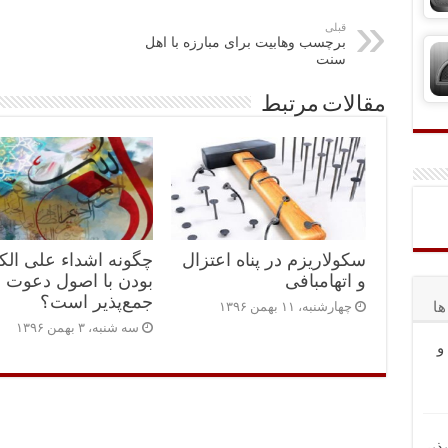
ا
a
قبلی
برچسب وهابیت برای مبارزه با اهل
ک
m
سنت
گذ
مقالات مرتبط
ار
ی
سکولاریزم در پناه اعتزال
چگونه اشداء علی الک
و اتهام‎بافی
بودن با اصول دعوت
جمع‌پذیر است؟
ا
چهارشنبه، ۱۱ بهمن ۱۳۹۶
سه شنبه، ۳ بهمن ۱۳۹۶
و
ذیر