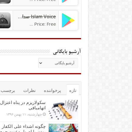
Islam Voice صدای اسلام
Price: Free
آرشیو بایگانی
تازه
پرخواننده
نظرات
برچسب ه
سکولاریزم در پناه اعتزال 
اتهام‎بافی
چهارشنبه، ۱۱ بهمن ۱۳۹۶
چگونه اشداء علی الکفار
بودن با اصول دعوت جمع‌پ