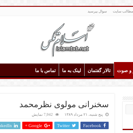
مطالب سایت
سوال بپرسید
و و صوت
تالار گفتمان
لینک به ما
تماس با ما
سخنرانی مولوی نظرمحمد
پنج شنبه، ۲۱ مرداد ۱۳۸۹
7,942 نمایش
nkedIn
Google +
Twitter
Facebook