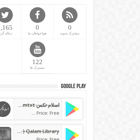
1,165
0
0
مشترک شوید
هواخواهان ما
دنباله گره
122
مشترک ها
Google Play
اسلام تکس islamtxt
Price: Free
Qalam Library ( کتابخانه قلم )
Price: Free