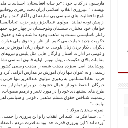
هاریسون در کتاب خود : “در سایه افغانستان: احساسات م
نویسد : ” ..پیروزی انقلاب اسلامی ایران تحت رهبری روحان
بلوچ تا فعالیت های سیاسی بی سابقه ای را آغاز کنند و ب
از پیش توجه نمایند . مولوی عبدالعزیز رهبر حزب اتحادال
خواهان خود مختاری سیستان وبلوچستان در چهار چوب جمهوری
رفتار ناشایستی نسبت به مذهب وجود نداشته باشد و حقوق
حکومت جدید حمایت می کنیم. از نظر او حقوق ملی عبارت بو
دیگران ، بکار بردن زبان بلوچی به عنوان زبان آموزش در مد
و قومی در ادارات استان و ارگان هایی مثل پلیس و نیروهای 
مقامات بالای حکومت ، پیش نویس اولیه قانون اساسی نشان
نپوشاندند .اصل سیزده مذهب شیعه را مذهب رسمی کشور قرار
رسمی و به عنوان تنها زبان آموزش در مدارس الزامی کرد و
حزب اتحادالمسلمین به رهبری مولوی عبدالعزیز تنها حزبی 
خبرگان با حفظ خود از اعمال خشونت، در برابر تمام این مصو
طرح های پیشنهادی خود را در مورد تغییر و ترمیم مصوبات، ار
رسمیت شناختن حقوق مسلم مذهبی ، قومی و سیاسی اهل سن
نیامد…”
نمونه سخنان مولانا :
” … شما فکر می کنید این انقلاب را و این پیروزی را خمینی 
آورده اند ؟ این پیروزی قدرت خدا بود نه قدرت مردم ، اعتقا