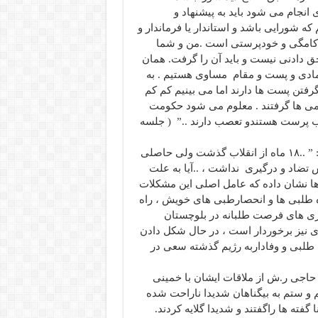
نجام می شود باید به پیشنهاد و
ه شورایی باشد و استاندار یا فرماندار و
ودکامگی و خودپرستی است .من و شما
ق دادنی نیست و باید آن را گرفت. همان
 مادی و پست و مقام مساوی هستیم . به
رفتن پست ها دارند اما می بینیم کم کم
 بومی ها گرفتند . معلوم می شود حکومت
پرست هستندو تعصب دارند ..” ( جلسه
در نامه مولانا به خمینی که کپی آن موجود هست آمده است : ” ..۱۸ ماه از انقلاب گذشت ولی حاصلی
ضاد و درگیری نداشت ، ..آیا به علت
ها نشان داده که عامل اصلی این مشکلات
اه طلبی ها و انحصارطبی های خویش ، راه
سری های فرصت طلبانه در بلوچستان
 نیز برخوردار است ، در حال شکل دادن
 طلبی و وفاداربه رژیم گذشته سعی در
م حاجی ر.ش از ملاقات ایشان با خمینی
 و ستم به بیگناهان شدیدا ناراحت شده
فته ها راگفتند و شدیدا گلایه کردند.