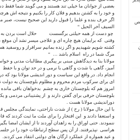
بعضی از جوانان ما خیلی تند هستند و می گویند شما فقط دست
و خود را به کشتن بدهیم و فلان کار را بکنیم و نتیجه اش هرچ
اگر حرف بنده و علما را قبول دارید این صحیح نیست، صبر می
قص
السیف آخر الحیل “
چو دست از همه حیلتی برگسست حلال است بردن به 
وقتی که برایمان هیچ چاره ای و علاجی میسر نشد آن موقع
کشته شویم شهیدیم و اگر زنده بمانیم سرافراز و روسفید هست
مرگ شما در راه اسلام باشد … “
مولانا بنا به دیدگاهش مبنی بر پیگیری مطالبات مدنی و 
آمیز، گاهی با شدت و گاهی با نرمی و در حد توان و با حفظ
انجام داد. در واقع این سیاست و دور اندیشی مولانا بود که 
ای برای سرکوب مردم محروم و مظلوم بلوچستان به دولت ند
امروز هم که بلوچستان خاری به چشم بدخواهان باقی مانده 
بلوچستان حرفی برای گفتن دارند و از پشتیبانی مردمی و یکپ
دوراندیشی مولانا هست .
با این حال مولانا ( رح ) از شدت ناراحتی، نمایندگی مجلس ق
و استعفا دادند و این افتخار را برای ملت ما ثبت کردند که قا
ننمودند. حتی اوراق را به زاهدان آوردند تا از ایشان امضا بگی
هراسی نپذیرفتند. از آن پس سطح ارتباطات خود را در جلسا
و عید همواره از عملکرد ارگان های دولتی انتقاد می کردند.