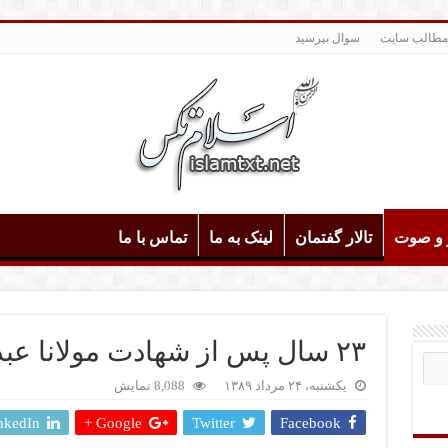
مطالب سایت
سوال بپرسید
و و صوت
تالار گفتمان
لینک به ما
تماس با ما
۲۳ سال پس از شهادت مولانا عبدالعزیز رحمه الله
یکشنبه، ۲۴ مرداد ۱۳۸۹
8,088 نمایش
nkedIn
Google +
Twitter
Facebook