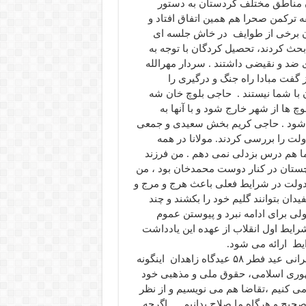
ران مناطق مختلف کردستان به دستور
ه ترکمن صحرا هم همین اتفاق افتاد و
ان برخی از طوایف در خاش جلسه ای
بحث کردند، تحصیل کردگان با توجه به
 ضد و نقیضی داشتند . سردار مهرالله
 گفت مبادا راه جنگ و درگیری را
ن با شما نیستند . حاجی بلوچ خان شه
 ها از شهر خارج شود و با آنها به
هیا شود . حاجی کریم بخش سعیدی و جمعی
ولت را بررسی کردند. مولانا در همه
ما هم درس بزدلی نمی دهم . من فرزند
چستان در کنار دوست محمدخان بود ، من
 دولت در شرایط فعلی باعث هرج و مرج و
ان بتوانند گلیم خود را بکشند و چند
ولی برای ادامه نبرد و پیوستن عموم
شرایط اول انقلاب از عهده این یادداشت
یط ارائه می شود.
بالاخره مولانا با مشورت و بررسی همه جوانب امور، در سخنرانی عید فطر ۵۸ عیدگاه زاهدان اینگونه
جمهوری اسلامی، حقوق ملی و مذهبی خود
می کنیم ،تقاضا هم می نویسیم و از نظر
 صحیح و هرگاه ما صلاح بدانیم ….اگرچه