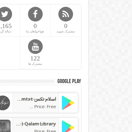
1,165
0
0
مشترک شوید
هواخواهان ما
دنباله گره
122
مشترک ها
Google Play
اسلام تکس islamtxt
Price: Free
Qalam Library ( کتابخانه قلم )
Price: Free