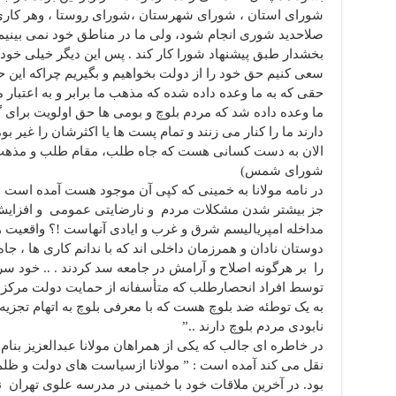
شورای استان ، شورای شهرستان ،شورای روستا ، وهر کاری ا
صلاحدید شوری انجام شود، ولی ما در مناطق خود نمی بینیم ک
بخشدار طبق پیشنهاد شورا کار کند . پس این دیگر خیلی خ
سعی کنیم حق خود را از دولت بخواهیم و بگیریم چراکه این ح
حقی که به ما وعده داده شده که مذهب ما برابر و به اعتبار
ما وعده داده شد که مردم بلوچ و بومی ها حق اولویت برای گ
دارند ما را کنار می زنند و تمام پست ها یا اکثرشان را غیر
الان به دست کسانی هست که جاه طلب، مقام طلب و مذهب 
شورای شمس)
جز بیشتر شدن مشکلات مردم و نارضایتی عمومی و افزایش ت
مداخله امپریالیسم شرق و غرب و ایادی آنهاست !؟ واقعیت 
دوستان نادان و همرزمان داخلی اند که با ندانم کاری ها ، ج
را بر هرگونه اصلاح و آرامش در جامعه سد کردند . .. خود 
توسط افراد انحصارطلب که متأسفانه از حمایت دولت مرکزی
به یک توطئه ضد بلوچ هست که با معرفی بلوچ به اتهام تجزیه
نابودی مردم بلوچ دارند ..”
در خاطره ای جالب که یکی از همراهان مولانا عبدالعزیز بنا
نقل می کند آمده است : ” مولانا ازسیاست های دولت و ظلم
بود. در آخرین ملاقات خود با خمینی در مدرسه علوی تهران نا گ