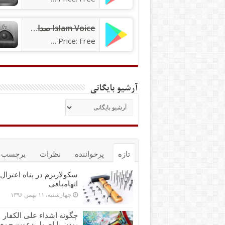
Islam Voice صدای اسلام
Price: Free
آرشیو بایگانی
تازه
پرخواننده
نظرات
برچسب ه
سکولاریزم در پناه اعتزال 
اتهام‎بافی
چهارشنبه، ۱۱ بهمن ۱۳۹۶
چگونه اشداء علی الکفار
بودن با اصول دعوت جمع‌پ