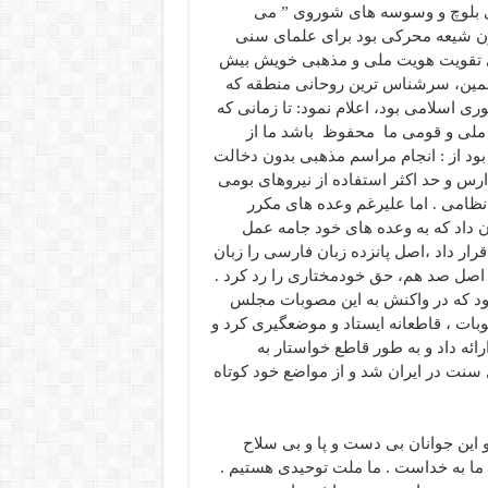
لی بلوچ و وسوسه های شوروی ” می
یون شیعه محرکی بود برای علمای سنی
رای تقویت هویت ملی و مذهبی خویش بیش
مسلمین، سرشناس ترین روحانی منطقه که
 اسلامی بود، اعلام نمود: تا زمانی که
 ملی و قومی ما محفوظ باشد ما از
د از : انجام مراسم مذهبی بدون دخالت
ارس و حد اکثر استفاده از نیروهای بومی
نظامی . اما علیرغم وعده های مکرر
 داد که به وعده های خود جامه عمل
 داد ،اصل پانزده زبان فارسی را زبان
 اصل صد هم، حق خودمختاری را رد کرد .
بود که در واکنش به این مصوبات مجلس
بات ، قاطعانه ایستاد و موضعگیری کرد و
ائه داد و به طور قاطع خواستار به
ت در ایران شد و از مواضع خود کوتاه
و این جوانان بی دست و پا و بی سلاح
د ما به خداست . ما ملت توحیدی هستیم .