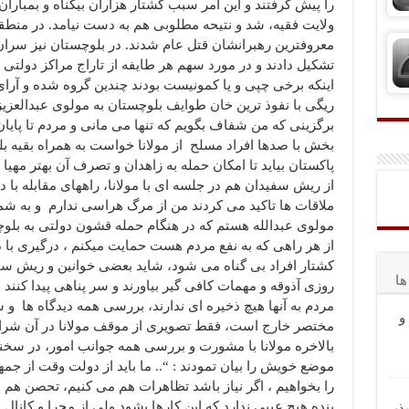
را پیش گرفتند و این امر سبب کشتار هزاران بیگناه و بمبا
ولایت فقیه، شد و نتیحه مطلوبی هم به دست نیامد. در منطق
معروفترین رهبرانشان قتل عام شدند. در بلوچستان نیز سر
تشکیل دادند و در مورد سهم هر طایفه از تاراج مراکز دولتی 
اینکه برخی چپی و یا کمونیست بودند چندین گروه شده و آرای
ریگی با نفوذ ترین خان طوایف بلوچستان به مولوی عبدالعزیز
برگزینی که من شفاف بگویم که تنها می مانی و مردم تا پایا
بخش با صدها افراد مسلح از مولانا خواست به همراه بقیه بلوچ
پاکستان بیاید تا امکان حمله به زاهدان و تصرف آن بهتر م
از ریش سفیدان هم در جلسه ای با مولانا، راههای مقابله با د
ملاقات ها تاکید می کردند من از مرگ هراسی ندارم و به ش
مولوی عبدالله هستم که در هنگام حمله قشون دولتی به بلو
از هر راهی که به نفع مردم هست حمایت میکنم ، درگیری با
کشتار افراد بی گناه می شود، شاید بعضی خوانین و ریش سفید
ا
روزی آذوقه و مهمات کافی گیر بیاورند و سر پناهی پیدا کنند 
مردم به آنها هیچ ذخیره ای ندارند، بررسی همه دیدگاه ها و 
و
مختصر خارج است، فقط تصویری از موقف مولانا در آن شرا
موضع خویش را بیان تمودند : “.. ما باید از دولت وقت از 
را بخواهیم ، اگر نیاز باشد تظاهرات هم می کنیم، تحصن هم 
بنده هیچ عیبی ندارد که این کارها بشود ولی از مجرا و کانال
ذیر