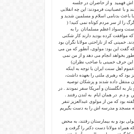
ره اش فهمید و از حاضران در جلسه
ند و با عصبانیت فرمودند: این چه انقلابی
 باعث بدنامی اسلام و مسلمین شدید و
 را از سر مردم کوتاه نمی کنید! (
سنت وسواد اعظم مسلمانان را به
ه موافقت کرده بودید دارند کار شکنی
 خمینی که از ناراحتی مولانا نگران بود
 که گفت این بود: مولوی، آنطور که من می
ور بخواهد انجام می دهد و از من نمی
ل این حرف خمینی با صاحب نظران)
وم اهل سنت ایران با توجه به اینکه
ز بود که رهبری ملتی را بعهده داشت،
ن منتقل داده شدند و پزشکان توصیه
ار به انگلستان و آمریکا سفر نمودند . در
ص و د.م در همان ایام به لندن رفتند .
ته بود که من از مولوی عبدالعزیز تنفر
ه مسجد و مدرسه اش را به دست بگیریم
لی بود و به بیمارستان رفتند، به محض
ه همراه مولانا دست دکتر را گرفت و