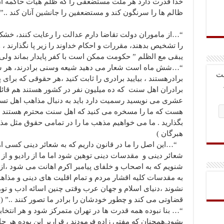
خدا قدرت دارد هر ملت مستضعفی را که ظلم هیأت حاکمه آن ب
ظالم ها را سرنگون کند و مستضعفین را جانشین آنان کند ..”
“…از ماموران دولت تقاضا دارم عدالت را رعایت کنند، خشک و ت
را تشخیص بدهند، مقررات و احکام خداوند را زیر پا نگذارند ، و 
یبقی مع الظلم ” حکومت ممکن است با کفر پایدار بماند ولی ب
“…شش ماه است شعار می دهید شیعه وسنی برادرند، هر ش
بت
برادرهستند ، بیایید برادری را ثابت کنید ،هر حقوقی که برا
برادران اهل سنت که ده میلیون نفر در کشور هستند هم قائل
عشری می نویسید رسمیت دارد باید به دنبال مذاهب اهل تسن
هست که ما را مسخره می کنید که اهل سنت محترم هستند ! 
بگذارید . ما می خواهیم مذهب ما را در تمامی حقوق مثل م
هبرگان )
“…این اصل را ما در قانون داریم که به شعائر دینی کسی ا
شعائر دینی و مقدسات دینی توهین شود اما ما از رادیو و از
شنویم که به اصحاب و خلفای پیامبر اکرم اهانت می شود ،از
به مقدسات کلیه اقشار مردم و تمام اقلیت های دینی و مذاه
نشوند ،دنیای اسلام و جهان عرب وقتی چنین اسائه ادب و توهی
قضاوتی می کند و چطور خودشان را برادر ما تصور کنند ..” 
“… بنا نبوده همه قدرت ها در تهران متمرکز شود و هر انتخا
بشود.همچنان که مفتی زاده فرمودند ، قراربر این بوده هر جا