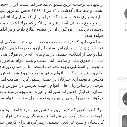
از شهادت برجسته ترین پیشوای معاصر اهل‌سنت ایران «حضرت 
بیست و سه سال گذشت . ۲۱ مرداد ۱۳۶۶ هـ.ش سالروز شهادت ایشان می باشد.
شاید بسیاری تعجب نمایند که 
این موضوع حقیقتی است غیر قابل انکار که مولانا عبدالحمید و
دوستان نزدیک آن بزرگوار، از این قضیه اطلاع دارند و در اد
ا
خواهد شد.
شما می دانید که دولت متعصب و ضد سنی و ضد اسلامی ایران 
عبدالعزیز (رح) در میان اهل سنت ایران و خصوصا بلوچست
قبل و بعد از انقلاب، خمینی در پیام هایی که برای مولانا می
می داد حقوق ملی و مذهبی اهل سنت و همه اقوام به طور کا
و تبعیض و استثنایی وجود نخواهد داشت. اما در همان روزها
ظلم و ستم و سرکوب اقوام سنی مذهب شروع شد. تلاش های
مجلس قانونگذاری خبرگان در جهت رسمی کردن مذهب اهل س
بلوچی ( و سایر زبان های اقوام ) جهت تدریس در آموزش و پ
استان، افزایش اختیارات شوراها و غیره به نتیجه نرسید و 
هرگونه امیدی را مبنی بر بهبود وضعیت اهل سنت و اقوام سنی
مولانا عبدالعزیز که لایق ترین و دلسوزترین فرد جامعه بود و 
با وضعیت پیش آمده در شرایط تصمیم گیری سختی قرار دا
کردستان و شیخ عزالدین حسینی رهبر کردها برای گرفتن حق