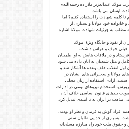
مولانا عبدالعزیز ملازاده رحمه‌الله»
چرا پس از ۲۳ سال بیاد افتادیم تا کلمه شهادت را استفاده کنیم؟ اما
 خانواده خود مولانا و بسیاری از
امه مطلب به جزئیات شهادت مولانا اشاره
از نفوذ و جایگاه ویژۀ مولانا
ان خیلی خوف و هراس داشت.
 فرستاد و در ملاقات هایش به او اطمینان
مل و مثل شیعیان به آنان داده می شود
ی اول انقلاب خلف وعده ها آشکار شد و
 مولانا و سخنرانی های ایشان در
نت، آزادی استفاده از زبان محلی
رورش، استخدام نیروهای بومی در ادارات
تصویب بندهای قانون اساسی خلاف آن ،
 مذهب در ایران به نا امیدی تبدیل کرد.
همه افراد گوش به فرمان و نظر او بودند،
شت. بسیاری از جدایی طلبان سنی
 و حقوق ملت خود راه مبارزه مسلحانه