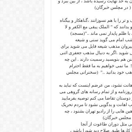
ه حد نهایت رسیده باشد ، از بین ببرد و
 ( در مچلس خبرگان)
ر را با هم نسوزانند ،گناهکار و بیگناه
بدانند که ” الملک یبقی مع الکفر و لا
ا ظلم پایدار نمی ماند ..”(مسجد)
ب امام می گوید سنی و شیعه
ی پیروان مذهب شیعه قایل می شوید برای
 شوید .اگر به دنبال مذهب جعفری اثنی
ن هم بنویسید رسمیت دارند . این چه
ما نمی خواهیم به ما فقط احترام
ذهب خود بدانید ..” (سخنرانی مجلس
هانت نشود، من عرضم اینست که نباید به
 روزنامه و از تمام رسانه های گروهی می
 دوستان تقاضا می کنم توصیه بفرمایید
ب اهانت و بدگویی نشود تا مردم تحریک
ن هایی را از رادیو تهران بشنود ، چه
( مجلس خبرگان)
بی مثل دوران طاغوت از آنجا
 کارها طبق صلاح دید شورا باشد ،