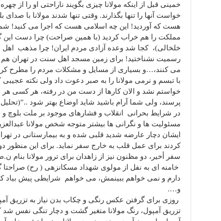
خمینی قبل از اینکه مولانا چیزی بگویند ناراحتی او را از چه
خواست آنها را تنها بگذارند. وقتی تنها شدند مولانا با صدای بل
هست که آوردید! این چه اسلامی هست که اجرا می کنید! شما
مملکت را هم خراب کردید (با همین صراحت) چرا دست این گرگ
خلخالی)، کجا شد وعده آزادی مردم ایران! چرا مذهب اهل 
رسمیت نشناختید! برای زمین مسجد اهل سنت در تهران هم ک
می کنند،…و بسیاری از مسایل و مشکلات مردم را مطرح کردند.
با تبسم و نرمی مولانا را به صبر دعوت داد ولی نکته عجیبی
خواستم نشد و الان کارها از دست من در رفته، هر کسی هر ط
پرسند، ولی شما آرام باشید شاید اوضاع بهتر شود ..”(تحلی
در شرایط بحرانی انقلاب و فشارهای موجود بر ملت بلوچ و عم
مسئولیت ها و نگرانی ها بیشتر متوجه شخص مولانا عبدالعزی
ایشان دچار عارضه شدید قلبی شده و به بیمارستانی در تهرا
کردند برای عمل قلب به خارج سفر نماید. برای این منظور دو ب
سفر أخیر، دو مظنون نیز از زاهدان برای ترور مولانا بنام ن.
خامنه ای به نفل از مولوی شهداد مسکانزهی ( رح) صراحتا گف
دارم و نمی خواهم ببینمش، می خواهم شرایطی پیش بیاد ک
و….
روزی برای گرفتن عکس رنگی و چکاب بدن نیاز به تزریق آمپو
تزریق آمپول، رنگ مولانا متغیر گشت و دچار تنگی نفس شد ک