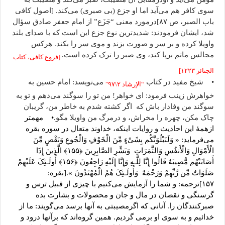
سوی کافر هم می‌آید اما او جزع (بی صبری) می‌کند. [اصول کافی
باب الصبر، ص ۸۷]درمورد معنی “جَزَع” از امام جعفر صادق سؤال
شد، ایشان فرمودند: شدیدترین نوع جزع این است که با صدای بلند
واویلا کرده و بر سر و صورت بزند و موی سر را بکند. هرکس
مجالس ماتم برپا کند، وی صبر را ترک کرده است.
[فروع کافی، کتاب
الجنائز ۱‌۲۲۳]
• شیخ مفید در کتاب
می‌نویسد: امام حسین به
“الإرشاد ۲‌\۹۷″
خواهرش زینب فرمود: ای خواهر! من تو را سوگند می‌دهم و تو به
سوگند من وفادار باش که اگر کشته شدم به خاطر من، گریبان
چاک مکن، چهره را مخراش، و درمرگ من واویلا مگو.
• مهمتر
ازهمۀ این احادیث و روایات اینکه، خداوند متعال در سوره بقره
می‌فرماید: «‏ وَلَنَبْلُوَنَّکُم بِشَیْءٍ مِّنَ الْخَوْفِ وَالْجُوعِ وَنَقْصٍ مِّنَ
الْأَمْوَالِ وَالْأَنفُسِ وَالثَّمَرَاتِ وَبَشِّرِ الصَّابِرِینَ ﴿١۵۵﴾ الَّذِینَ إِذَا
أَصَابَتْهُم مُّصِیبَهٌ قَالُوا إِنَّا لِلَّـهِ وَإِنَّا إِلَیْهِ رَاجِعُونَ ﴿١۵۶﴾ أُولَـئِکَ عَلَیْهِمْ
صَلَوَاتٌ مِّن رَّبِّهِمْ وَرَحْمَهٌ وَأُولَـئِکَ هُمُ الْمُهْتَدُونَ ‏».[بقره:
۱۵۷]ترجمه: و شما را آزمایش می‌کنیم با چیزی از قبیل ترس و
گرسنگی و نقصان در مال و جان و محصولات و بشارت بده
صبرکنندگان را. آنانی که اگرمصیبتی به آنها برسد می‌گویند: ما از
خدائیم و به سوی او برمی گردیم. همین گروه‌اند که برآنها درود و