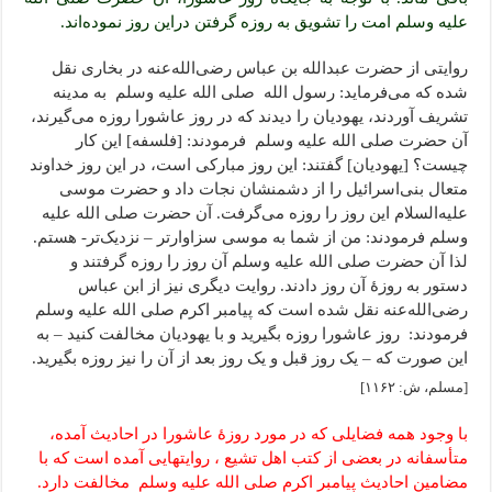
علیه وسلم امت را تشویق به روزه گرفتن دراین روز نموده‌اند.
روایتی از حضرت عبدالله بن عباس رضی‌الله‌عنه در بخاری نقل
شده که می‌فرماید: رسول الله صلی الله علیه وسلم به مدینه
تشریف آوردند، یهودیان را دیدند که در روز عاشورا روزه می‌گیرند،
آن حضرت صلی الله علیه وسلم فرمودند: [فلسفه] این کار
چیست؟ [یهودیان] گفتند: این روز مبارکی است، در این روز خداوند
متعال بنی‌اسرائیل را از دشمنشان نجات داد و حضرت موسی
علیه‌السلام این روز را روزه می‌گرفت. آن حضرت صلی الله علیه
وسلم فرمودند: من از شما به موسی سزاوارتر – نزدیک‌تر- هستم.
لذا آن حضرت صلی الله علیه وسلم آن روز را روزه گرفتند و
دستور به روزۀ آن روز دادند. روایت دیگری نیز از ابن عباس
رضی‌الله‌عنه نقل شده است که پیامبر اکرم صلی الله علیه وسلم
فرمودند: روز عاشورا روزه بگیرید و با یهودیان مخالفت کنید – به
این صورت که – یک روز قبل و یک روز بعد از آن را نیز روزه بگیرید.
[مسلم، ش: ۱۱۶۲]
با وجود همه فضایلی که در مورد روزۀ عاشورا در احادیث آمده،
متأسفانه در بعضی از کتب اهل تشیع ، روایتهایی آمده است که با
مضامین احادیث پیامبر اکرم صلی الله علیه وسلم مخالفت دارد.