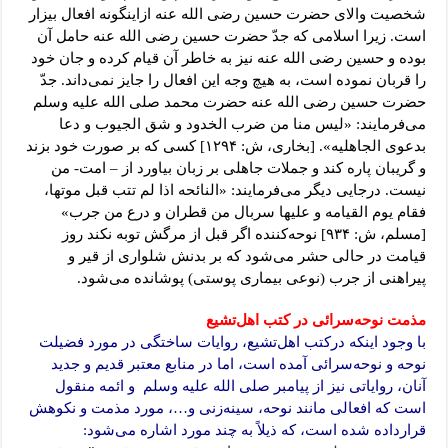
شخصیت والای حضرت حسین رضی الله عنه ازاینگونه افعال بیزار
است. زیرا اسلامی که جدّ حضرت حسین رضی الله عنه حامل آن
بوده و حسین رضی الله عنه نیز به خاطر آن قیام کرده و جان خود
را قربان نموده است، به هیچ وجه این افعال را جایز نمی‌داند. جدّ
حضرت حسین رضی الله عنه حضرت محمد صلی الله علیه وسلم
می‌فرمایند: «لیس منا من ضرب الخدود و شق الجیوب و دعا
بدعوی الجاهلیه». [بخاری، ش: ۱۲۹۴] کسی که بر صورت خود بزند
و گریبان پاره کند و جملات جاهلی بر زبان بیاورد از – امت- من
نیست. درجایی دیگر می‌فرمایند: «النائحه اذا لم تتب قبل موتها،
فقام یوم القیامه و علیها سربال من قطران و درع من جرب»
[مسلم، ش: ۹۳۴] نوحه‌کننده اگر قبل از مرگش توبه نکند روز
قیامت در حالی حشر می‌شود که بر بدنش شلواری از قیر و
پیراهنی از جرب (نوعی بیماری پوستی) پوشانده می‌شود.
مذمت نوحه‌سرائی در کتب اهل‌تشیع
با وجود اینکه درکتب اهل‌تشیع، روایات ساختگی در مورد فضیلت
نوحه و نوحه‌سرائی آمده است، اما در منابع معتبر قدیم و جدید
آنان، روایاتی نیز از پیامبر صلی الله علیه وسلم و ائمه منقول
است که افعالی مانند نوحه، سینه‌زنی و…، مورد مذمت و نکوهش
قرارداده شده است، که ذیلاً به چند مورد اشاره می‌شود: