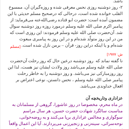
باشد.
۲- روز دوشنبه روزی نحس معرفی شده و روزه‌گیران آن، ممسوخ
القلب خوانده شده است، درحالی که درصحیح مسلم حدیثی با این
مضمون آمده است: حضرت ابو قتاده رضی‌الله‌عنه می‌فرماید: از
پیامبر اکرم صلی الله علیه وسلم درمورد روزه روز دوشنبه سوال
شد. آن‌حضرت صلی الله علیه وسلم فرمودند: این روزی است که
من در این روز متولّد شده‌ام و در این روز به پیامبری مبعوث
شده‌ام و یا اینکه دراین روز- قرآن – برمن نازل شده است.
[مسلم
ش: ۱۹۷۷]
نا گفته نماند که روز دوشنبه درعین حال که روز رحلت آن‌حضرت
صلی الله علیه وسلم می‌باشد روز ولادت ایشان نیز هست، لذا این
روز روزمبارکی نیز می‌باشد. و روز دوشنبه را به خاطر رحلت
پیامبر صلی الله علیه وسلم ، نحس دانستن، نوعی اعتراض بر
افعال خداوندی می‌باشد.
عزاداری وتاریخچه آن
در ماه محرم، مخصوصا در روز عاشورا، گروهی از مسلمانان به
مناسبت سالگرد شهادت حضرت حسین، هر سال مراسم
سوگواری و مجالس عزاداری برپا می‌کنند و به روضه‌خوانی،
نوحه‌سرائی، سینه‌زنی و زنجیرزنی می‌پردازند. آیا این اعمال واقعاً