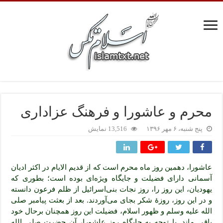
محرم و عاشورا و فرهنگ عزاداری
پنج شنبه، ۶ مهر ۱۳۹۶
13,516 نمایش
عاشورا، دهمین روز ماه محرم است که از قدیم الایام در اکثر ادیان
آسمانی دارای فضیلت و جایگاه ویژه‌ای بوده است؛ بطوری که
یهودیان، این روز را، روز نجات بنی‌اسرائیل از ظلم فرعون دانسته
و در این روز، روزۀ شکر بجای می‌آوردند. بعد از بعثت پیامبر صلی
الله علیه وسلم و ظهور اسلام، فضیلت این روز همچنان برحال خود
باقی ماند. با توجه به جایگاه روز عاشورا، آن حضرت صلی الله