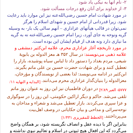
۲- نام آنها به نیکی یاد شود
۳- از خداوند برای آنان رفع درجات مسألت شود.
در مورد شهادت امام حسین رضی‌الله‌عنه نیز این موارد باید رعایت
شود. زیرا قدردانی از امام حسین و شهدای اسلام را هرگز
نمی‌توان در قالب هیأتهای عزاداری – آنهم سالی یک بار- به وسیله
گریه ونوحه به جای آورد، زیرا امام حسین رضی‌الله‌عنه نه به گریه
ما نیازی دارد ونه هدف از قیام ایشان این بوده است.
در مورد تاریخچه آغاز عزاداری محرم، علامه ابن‌کثیر دمشقی و
علامه ذهبی می‌نویسند:
در سال ۳۵۲ هـ معز الدوله بن بابویۀ
شیعی، مردم بغداد را دستور داد تا لباس سیاه پوشیده، بازار را
تعطیل کنند و برای شهادت حضرت حسین بن علی ماتم بگیرند.
ابن‌کثیر در ادامه می‌نویسد: لذا بعضی از نویسندگان و مؤرخان،
معزالدوله را بنیان‌گذار عزاداری محرم می‌دانند.
[البدایه و النهایه ۱۱/
در دوران فاطمیان نیز این روز به عنوان روز ماتم
۵۷۷۷- العبر ۲/۸۹]
تلقی می‌شد. حاکم و دیگر اراکین حکومتی، این روز را در سوگواری
و عزا سپری می‌کردند. بازار تعطیل می‌شد و شعراء و مداحان به
نوحه‌سرائی و مداحی و بیان حکایاتی در وصف اهل‌بیت
می‌پرداختند.
[الخطط للمقیریزی ۱/۴۳۱]
بنابراین اگر با دیده عقل و انصاف نگریسته شود، بر همگان واضح
می‌گردد که این افعال هیچ ثبوتی در اسلام و تعالیم نبوی نداشته و