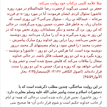
مثلا علامه کلینی درکتاب خود روایت می‌کند:
جعفر بن عیسی می‌گوید: ازحضرت رضا علیه‌السلام در مورد روزه
عاشورا سئوال کردم. ایشان فرمودند: آیا در مورد روز¬ه¬ی فرزند
مرجانه – عبیدالله بن زیاد – سئوال می‌کنی؟! این روزی است که
خاندان زیاد، به خاطر قتل حضرت حسین روزه می‌گرفتند، در حالی
که این روز، نزد آل محمد و دیگر مسلمانان، روزی نحس بوده که در
این روز نه روزه می‌گیرند و نه آن را مبارک می‌دانند. روز دوشنبه
نیز نحس می‌باشد، زیرا دراین روز خداوند روح مبارک پیامبرش –
حضرت محمد r را قبض نمود، و تمام مصیبتهای آل محمد درروز
دوشنبه بوده است. لذا هرکس در این دو روز – عاشورا و دوشنبه –
روزه بگیرد و به این دو روز فضیلت قائل باشد، در حالی خداوند
متعال را ملاقات می‌کند که قلبش مسخ شده است و حشر وی با
کسانی خواهد بود که روزه و تبرک جستن به این دو روز را سنت
قرار داده‌اند. [اصول الکافی ۴/۱۴۶- الإستبصار۲/۳۵- بحار
الأنوار۴۵/۵۹]
در این روایت ساختگی، چندین مطلب ذکرشده است که با
دستورات اسلام و سنت پیامبر صلی الله علیه وسلم مغایرت دارد:
۱- روز عاشورا، نحس قرار داده شده است درحالی که همه¬ی ایام
از جانب خداوند حکیم است و شوم قرار دادن آن¬ها صحیح نمی