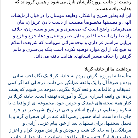
رحمت از جانب پروردگارشان نازل می‌شود و همین گروه‌اند که
هدایت یافته هستند.
این آیه بطور صریح و آشکار، وظیفه مومنان را در قبال آزمایشات
الهی و مصیبتها مخصوصاً مصیبت از دست دادن عزیزان، بیان
می‌فرماید، واضح است که بی‌صبری و بر سر و سینه زدن، خلاف
راه صابران است، لذا در مقابل صبر و تعقل و دعا، جزع و فزع و
برپایی مراسم عزاداری و نوحه‌سرائی می‌باشد که شریعت اسلام
به هیچ یک از این موارد توصیه نکرده است بلکه بی‌صبری و ماتم
گرفتن را خلاف مسیر انسانهای هدایت یافته می‌داند.
برداشت ما از حادثه کربلا
متأسفانه امروزه نگرش مردم به حادثه کربلا یک نگاه احساساتی
بوده و صرفاً آن را یک واقعه غم‌انگیز می‌دانند، درحالی که اگر کمی
عمیقانه و عالمانه به واقعه کربلا بنگریم، متوجه می‌شویم که پشت
پردۀ این واقعه اسراری بزرگ و آموزنده نهفته است. حادثه کربلا در
کنار همۀ صحنه‌های غمناک و خونین خود، مجموعه ای از واقعات با
شکوه و عظیم، در تاریخ اسلام و حتی درتاریخ بشریت را در خود
جای داده است. امام حسین رضی الله عنه در آن صحرای گرم و با
تحمل سختیها، برای نسلهای بعد از خود پیام عزت، آزادی و
مردانگی را به جای گذاشت و خودش و یارانش مورد اکرام و اعزاز
خداوندی قرار گرفته و مدال پرافتخار شهادت درراه خدا، از جانب