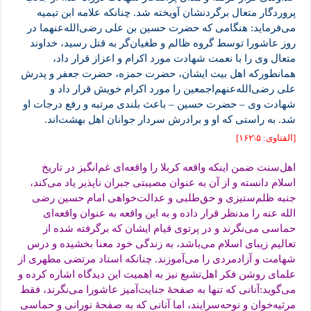
پروردگار متعال برگردنشان آویخته شد. چنانکه علامه ابن تیمیه
می‌فرماید: هنگامی که حضرت حسین بن علی رضی‌الله‌عنهما در
روز عاشورا توسط گروه ظالم و طغیان‌گر به قتل رسید، خداوند
متعال وی را با نعمت شهادت مورد اکرام و اعزاز قرار داد،
همانطورکه اهل بیت ایشان، حضرت حمزه، حضرت جعفر و پدرش
علی رضی‌الله‌عنهم‌اجمعین را مورد اکرام خویش قرار داد و
شهادت وی – حضرت حسین – باعث بلندی مرتبه و رفع درجات او
شد. به راستی که او و برادرش سردار جوانان اهل بهشت‌اند
.
[الفتاوی: ۵\۱۶۲]
اهل‌سنت ضمن اینکه واقعه کربلا را واقعه‌ای غم‌انگیز در تاریخ
اسلام دانسته و از آن به عنوان مصیبتی جبران ناپذیر یاد می‌کند،
جنبه ظلم‌ستیزی و حق‌طلبی و عدالت‌خواهی امام حسین رضی
الله عنه را مدنظر قرار داده و به این واقعه به عنوان واقعه‌ای
حماسی می‌نگرند و در پرتوی قیام ایشان که برگرفته شده از
تعالیم زیبای اسلام می‌باشد، به زندگی خود معنا بخشیده و درس
شهامت و آزادمردی را می‌آموزند. چنانکه استاد مرتضی مطهری از
علمای روشن فکر اهل‌تشیع نیز به اهمیت این دیدگاه اشاره کرده و
می‌گوید:آنانی که تنها به صفحۀ جنایت‌آمیز عاشورا می‌نگرند، فقط
مرثیه‌خوان و نوحه‌سرایند، اما آنانی که به صفحۀ نورانی و حماسی