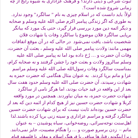
ثبوت شرعی و دینی دارند؟ و فرهنگ عزاداری به شیوه رایج از چه
زمانی شروع شده است؟.
اولاً: باید دانست که در اسلام چیزی به نام ” سالگرد” وجود ندارد.
به طوری که اگر زندگی پیامبر اکرم صلی الله علیه وسلم و صحابه
و دیگر ائمه دین مورد بررسی قرار گیرد، حتی یک مورد که بیانگر
برپایی سالگرد فلان موضوع یا سالگرد وفات یا شهادت فلان
شخصیت باشد، یافت نمی‌شود در حالی که در آن موقع اتفاقات
مهمی مانند: ولادت پیامبر صلی الله علیه وسلم ، بعثت آن حضرت،
وفات آن حضرت و … رُخ داده بود اما نه پیامبر صلی الله علیه
وسلم سالروز ولادت و بعثت خود را جشن گرفتند و نه صحابه کرام،
بمناسبت سالگرد وفات رسول‌الله صلی الله علیه وسلم مراسم
عزا و ماتم برپا کردند. به عنوان مثال هنگامی که حضرت حمزه به
شهادت رسیدند، آن حضرت صلی الله علیه وسلم حدود هفت سال
بعد از این واقعه در قید حیات بودند، اما هرگز نامی از سالگرد
شهادت حضرت حمزه، به میان نیاوردند. همچنین در مورد واقعه
کربلا و شهادت حضرت حسین نیز از هیچ کدام از ائمه دین که بعد از
حضرت حسین بوده‌اند ثابت نیست که برای شهادت حضرت حسین
سالگرد گرفته و مراسم عزاداری و سینه زنی برپا کرده باشند.لذا
اهل‌سنت نوحه‌سرائی، روضه‌خوانی، سیاه پوشیدن – به عنوان
ماتم – زدن برسرو صورت و … را هنگام مصیبت، جایز نمی‌دانند.
زیرا اینگونه رفتارها منافی با فرهنگ اسلام و مغایر با فلسفه قیام