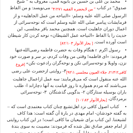
• محمد بن علی بن حسین بن بابویه قمی، معروف به ” شیخ
صدوق” در کتاب
می‌نویسد: و من الفاظ
” من لایحضره الفقیه ۴/۲۷۱″
الرسول صلی الله علیه وسلم: «النیاحه من عمل الجاهلیه» و از
فرمایشات پیامبر صلی الله علیه وسلم است که نوحه‌سرائی از
اعمال دوران جاهلیت است. همچنین محمد باقر مجلسی، این
حدیث را با الفاظ «النیاحه عمل الشیطان» نوحه کردن کار شیطان
است آورده است.
[ بحار الأنوار ۸۲/۱۰۳]
• رسول اکرم r هنگام وفات به حضرت فاطمه رضی‌الله‌عنها
فرمودند: «ای فاطمه! وقتی من وفات کردم، بر سر و صورت خود
نزن، واویلا و نوحه‌سرائی نکن و نوحه‌گران رادعوت نکن»
[فروع
۳- روایتی ازحضرت علی رضی
کافی۲\۲۱۴، جلاء العیون مجلسی ۱\‌۹۲]
الله عنه منقول است که می‌فرمایند: سه عمل ازاعمال جاهلیت
می‌باشند که مردم همواره تا روز قیامت به آنها دچار‌اند ا- طلب
باران بوسیله ستارگان ۲- بدگویی گذشتگان ۳- نوحه‌سرائی
برمردگان.
[بحارالأنوار ۸۲‌\۱۰۱]
• کتاب اصول کافی نزد اهل‌تشیع چنان کتاب معتمدی است که –
به گفته خودشان- امام مهدی در بارۀ آن گفته است: هذا کاف
لشیعتنا. این کتاب برای شیعیان ما کافی است! در این کتاب روایتی
از امام جعفر صادق نقل شده که فرمودند: مصیبت به سوی بندۀ
مومن می‌آید و اودرمقابل آن مصیبت، صبر می‌کند و مصیبت به