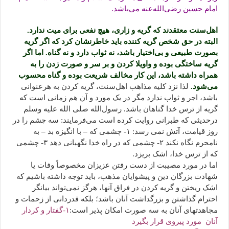
امام حسین رضی‌الله‌عنه می‌باشد.
اهل‌سنت معتقدند که گریه و زاری، هیچ نفعی برای میت ندارد.
البته در حق شخص گریه کننده باید خاطرنشان کرد که اگر گریه
بصورت طبیعی و بی‌اختیار باشد، نه ثواب دارد و نه گناه. اما اگر
گریه ساختگی بوده و واویلا کردن و بر سر و صورت زدن را به
همراه داشته باشد، این کار مخالف شریعت بوده و گناه محسوب
می‌شود.
لذا نزد کلیه مذاهب اهل‌سنت، گریه کردن به هرعنوانی
باشد، اجر و ثواب ندارد مگر در یک مورد و آن هم زمانی است که
گریه از ترس خدا گناهان باشد. رسول‌الله صلی الله علیه وسلم
درحدیثی که طبرانی روایت کرده است می‌فرمایند: سه چشم را در
روز قیامت، آتش نمی رسد: ۱- چشمی که – با انگیزه بد – به
نامحرم نگاه نکند ۲- چشمی که در راه خدا نگهبانی دهد ۳- چشمی
که از ترس خدا، اشک بریزد.
اما در مورد مصیبت از دست رفتن عزیزان مخصوصاً وفات یا
شهادت بزرگان دین و پیشوایان مذهب، باید توجه داشته باشیم که
اشک ریختن و گریه کردن در فراق آنها، هرگز نمی‌تواند بیانگر
احترام گذاشتن و بزرگداشت آنان باشد؛ بلکه قدردانی از زحمات و
مجاهدتهای آنان به سه صورت امکان پذیر است:
۱-گفتار و کردار
آنان مورد پیروی قرار بگیرد