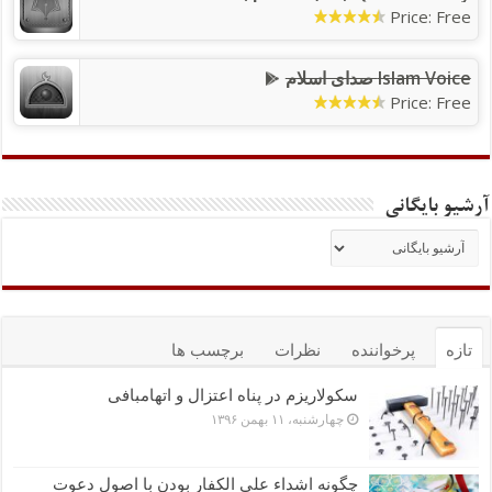
Price: Free
Islam Voice صدای اسلام
Price: Free
آرشیو بایگانی
تازه
پرخواننده
نظرات
برچسب ها
سکولاریزم در پناه اعتزال و اتهام‎بافی
چهارشنبه، ۱۱ بهمن ۱۳۹۶
چگونه اشداء علی الکفار بودن با اصول دعوت