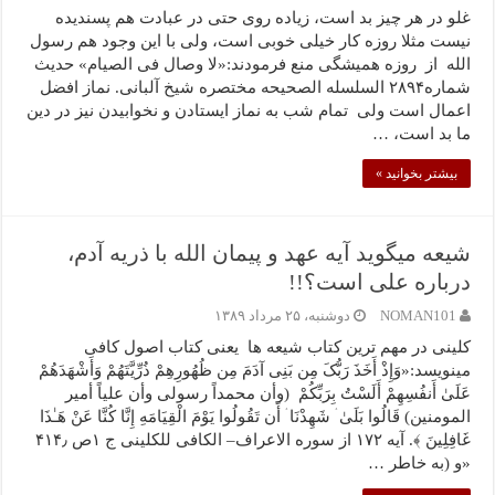
غلو در هر چیز بد است، زیاده روی حتی در عبادت هم پسندیده
نیست مثلا روزه کار خیلی خوبی است، ولی با این وجود هم رسول
الله از روزه همیشگی منع فرمودند:«لا وصال فى الصیام» حدیث
شماره۲۸۹۴ السلسله الصحیحه مختصره شیخ آلبانی. نماز افضل
اعمال است ولی تمام شب به نماز ایستادن و نخوابیدن نیز در دین
ما بد است، …
بیشتر بخوانید »
شیعه میگوید آیه عهد و پیمان الله با ذریه آدم،
درباره علی است؟!!
NOMAN101
دوشنبه، ۲۵ مرداد ۱۳۸۹
کلینی در مهم ترین کتاب شیعه ها یعنی کتاب اصول کافی
مینویسد:«وَإِذْ أَخَذَ رَبُّکَ مِن بَنِی آدَمَ مِن ظُهُورِهِمْ ذُرِّیَّتَهُمْ وَأَشْهَدَهُمْ
عَلَىٰ أَنفُسِهِمْ أَلَسْتُ بِرَبِّکُمْ (وأن محمداً رسولی وأن علیاً أمیر
المومنین) قَالُوا بَلَىٰ ۛ شَهِدْنَا ۛ أَن تَقُولُوا یَوْمَ الْقِیَامَهِ إِنَّا کُنَّا عَنْ هَـٰذَا
غَافِلِینَ ﴾. آیه ۱۷۲ از سوره الاعراف– الکافی للکلینی ج ۱ص ۴۱۴٫
«و (به خاطر …