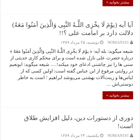
بیشتر بخوانید »
آیا آیه (یوْمَ لَا یخْزِی اللَّـهُ النَّبِی وَالَّذِینَ آمَنُوا مَعَهُ)
دلالت دارد بر امامت علی ؟!!
NOMAN101
دوشنبه، ۲۵ مرداد ۱۳۸۹
شیعه میگوید: بله آیه: ﴿ یوْمَ لَا یخْزِی اللَّـهُ النَّبِی وَالَّذِینَ آمَنُوا مَعَهُ ﴾
درباره حضرت علی نازل شده است و برای محکم کاری حدیثی از
سنی ها را نیز چاشنی ادعای خود میکند!…. شیعه میگوید: ابونعیم
در روایتی مرفوع از ابن عباس گفته است: اولین کسی که از
لباس‌ها و زینت‌آلات بهشتی می‌پوشد ابراهیم ؛ است به خاطر
دوستی‌اش …
بیشتر بخوانید »
دوری از دستورات دین، دلیل افزایش طلاق
است!
NOMAN101
یکشنبه، ۲۴ مرداد ۱۳۸۹