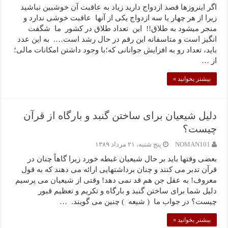
اگر اینروزها قصد ازدواج دارید زیاد به عاقبت آن خوشبین نباشید
زیرا از هر چهار یا سه ازدواج یکی از آنها عاقبت خوشی ندارد و
منجر میشود به طلاق!! این تعداد طلاق در کشور ما شگفت
انگیز است و متاسفانه این رقم در حال رشد است…. به این عدد
باید، تعداد رو به افزایش جوانانی که؛با وجود داشتن امکانات مالی؛
از …
بیشتر بخوانید »
دلیل شیعیان برای ساختن گنبد و بارگاه از قرآن
چیست؟
NOMAN101
پنج شنبه، ۲۱ مرداد ۱۳۸۹
بعضی وقتها باید بر حال شیعیان غبطه خورد زیرا گاهاً چنان در
قرآن تدبر می کنند و چنان برداشتهایی ارائه می دهند که به قول
معروف! به عقل جن هم قد نمی دهد! وقتی از شیعیان می پرسیم
دلیل شما برای ساختن گنبد و بارگاه و تکریم و تعظیم قبور
چیست؟ در جواب ما ( شیعه ) چنین می گویند. …
بیشتر بخوانید »