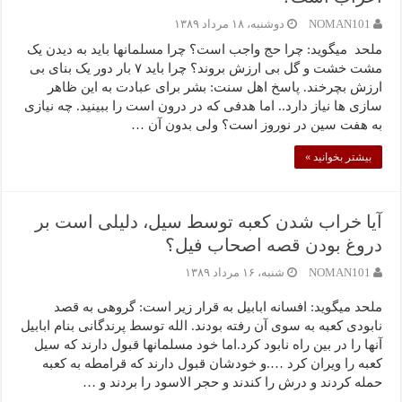
NOMAN101
دوشنبه، ۱۸ مرداد ۱۳۸۹
ملحد میگوید: چرا حج واجب است؟ چرا مسلمانها باید به دیدن یک
مشت خشت و گل بی ارزش بروند؟ چرا باید ۷ بار دور یک بنای بی
ارزش بچرخند. پاسخ اهل سنت: بشر برای عبادت به این ظاهر
سازی ها نیاز دارد.. اما هدفی که در درون است را ببینید. چه نیازی
به هفت سین در نوروز است؟ ولی بدون آن …
بیشتر بخوانید »
آیا خراب شدن کعبه توسط سیل، دلیلی است بر
دروغ بودن قصه اصحاب فیل؟
NOMAN101
شنبه، ۱۶ مرداد ۱۳۸۹
ملحد میگوید: افسانه ابابیل به قرار زیر است: گروهی به قصد
نابودی کعبه به سوی آن رفته بودند. الله توسط پرندگانی بنام ابابیل
آنها را در بین راه نابود کرد.اما خود مسلمانها قبول دارند که سیل
کعبه را ویران کرد ….و خودشان قبول دارند که قرامطه به کعبه
حمله کردند و درش را کندند و حجر الاسود را بردند و …