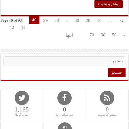
بیشتر بخوانید »
40
39
38
«
30
20
10
...
ابتدا
Page 40 of 93
42
41
...
70
60
50
»
انتها
1,165
0
0
مشترک شوید
هواخواهان ما
دنباله گرها