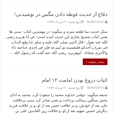
دفاع از حدیث غوطه دادن مگس در نوشیدنی!
NOMAN101
پنج شنبه، ۲۱ مرداد ۱۳۸۹
منکر حدیث بما طعنه میزند و میگوید: در مهمترین کتاب سنی ها
یعنی کتاب صحیح بخاری این حدیث آمده است: عن أبا هریره رضی
الله عنه یقول : قال النبی صلى الله علیه و سلم إذا وقع الذباب
فی شراب أحدکم فلیغمسه ثم لینزعه فإن فی إحدى جناحیه داء
والأخرى شفاء) ابوهریره رضی الله عنه گفت که رسول الله …
بیشتر بخوانید »
اثبات دروغ بودن امامت ۱۲ امام
NOMAN101
پنج شنبه، ۲۱ مرداد ۱۳۸۹
شیعه میگوید: «وقتی خداوند محمد را مبعوث کرد، محمد به ادای
بخش سنگین رسالت پرداخت و نصی صادر کرد مبنی برخلافت
علی بعد از خودش، و بر خلافت حسن بعد از او، و بر خلافت فرزند
دیگرش حسین شهید بعد از او، و خلافت‌ زین‌ العابدین علی بن