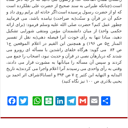
است.(چنانکه طبرانی به سند صحیح از حضرت علی نقلکرده است
که او از حضرت رسول پرسیده است:اگر حادثه ای برایم روی داد و
حکم آن در قرآن و سنّت(به صراحت) نیامده باشد، می فرمایید
چطور عمل کنم؟ حضرت صلی الله علیه وسلم فرمود: (برای ارائه
حکمی واحد) از میان دانشمندان مؤمن ومتقی شورایی تشکیل
دهید، مبادا تنها به رأی خودت آنرا فیصله دهی(به نقل از تفسیر
المنار ج۵ ص ۱۹۶) و همچنین ابن القیم در اعلام الموقعین ج۱
ص
۸۴
می گوید: هرگاه خلفای راشدین با مسأله ای روبرو می
شدند که درباره
آن نصی در قرآن و حدیث نبود، اصحاب را جمع می
کردند و سپس آن مسأله را میانآنها به مشورت قرار می دادند،
وقتی به رأی واحدی می رسیدند آنرا اعلام واجرا می کردند(به تاریخ
البدایه و النهایه ابن کثیر ج ۷ ص ۳۹۴ و انسابالاشراف اثر احمد بن
یحیی بلاذری ص ۱۰۰ نیز نگاه کنید)
ا
E
G
Te
Li
B
W
T
Fa
ش
m
m
le
nk
al
ha
wi
ce
تر
ail
ail
gr
ed
at
ts
tte
bo