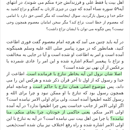
اهل بیت یا فقط علی و فرزندانش جزء منکم می شوند)، در انتهای
آیه۵۹ سوره نساء آمده که
چون در چیزی کارتان به گفتگو و نزاع کشید به
حکم خدا و رسول بازگردید، سوال اینجاست که مگر کسی حق دارد با امامی
که معصوم از خطا است نزاع کند؟ مگر سخن امامان معصوم همچون وحی
نیست؟ پس چگونه می توان با ایشان نزاع داشت؟
در آیه باید چنین می آمد که هرچه امام معصوم گفت فوری اطاعت
کنید، همانطور که در مورد پیامبر صلی الله علیه وسلم همینگونه
آمده است و امر به اطاعت او شده است و آیا در جایی به مخالفت
و نزاع با پیغمبر اسلام اشاره شده و این امر را عادی شمرده یا
برعکس از آن نهی نیز شده است؟
اصلا شان نزول این آیه بخاطر تنازع با فرمانده است
، اطاعت از
خدا و رسول که از اول تا آخر قرآن ذکر شده و هرکس این را می
داند، پس
موضوع اصلی همان تنازع با حاکم است
و چنانچه امام
همچون رسول بود که تنازع با او ممکن نبود
و چرا برای الله و
رسول کلمه اطیعوا آمده است، ولی برای اولی الامر نیامده است؟
اگر اولی الامر از جانب خداست پس چرا اطیعوا ندارد؟ در آیه آمده
اولی الامر منکم،
یعنی حاکمی از خودتان، چرا بجای منکم، منا
نیامده؟
یا چرا من اهل بیت نبی نیامده است؟ در آیه به تنازع با این
اولی الامر اشاره شده و راه رفع اختلاف نیز بیان شده است(یعنی