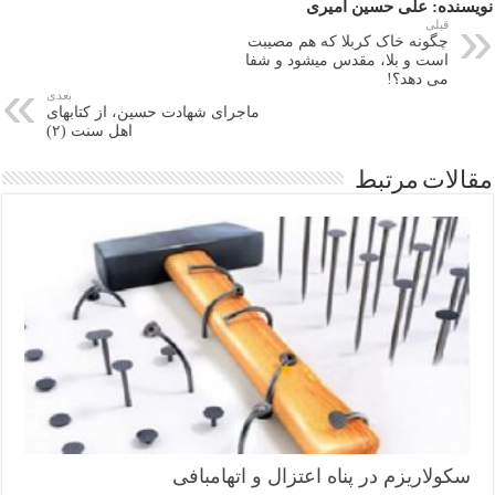
ا
a
In
ar
A
r
ok
نویسنده: علی حسین امیری
ک
m
in
pp
قبلی
چگونه خاک کربلا که هم مصیبت
گذ
است و بلا، مقدس میشود و شفا
می دهد؟!
ار
بعدی
ماجرای شهادت حسین، از کتابهای
ی
اهل سنت (۲)
مقالات مرتبط
سکولاریزم در پناه اعتزال و اتهام‎بافی