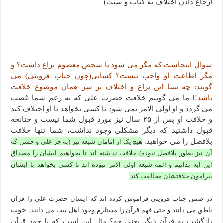
ارجاع دادن اختلاف به کتاب و سنت)
سوال اینجاست که مگر می شود با شخص معصوم نزاع داشت؟ و
مگر اطاعت او واجب نیست؟ کسانی(چون جناب قزوینی) می
گویند: چه بسا این نزاع و اختلاف بر سر همان موضوع خلافت
باشد
!!
ما می گوییم خلافت حضرت علی که به زعم شما غصب
می گردد و او اولی الامر نمی شود تا کسی بخواهد با او اختلاف کند
و خلافت او پس از ۲۵ سال نیز مورد قبول شما نیست و چنانچه
قبول داشتید که دیگر مشکلی وجود نداشت، شما تنها خلافت
بلافصل را می خواهید.
هیچ یک از امامان شیعه نیز (به جز علی و حسن که
آن نیز بطور بلافصل نبوده) خلافت نداشته اند تا بخواهیم ایشان را مصداق
این آیه بدانیم و ائمه شیعه اولی الامر نبوده اند تا کسی بخواهد با ایشان
پیرامون خلافتشان مخالفت کند.
در ضمن جناب قزوینی فراموش کرده اند که ایشان حضرت علی را قرآن
خوب
ناطق می دانند و حتی فهم قرآن را مستلزم وجود اهل بیت می دانند،
بازگشت به قرآن دیگر یعنی چه؟ مثل این است که با خود قرآن