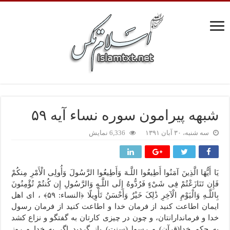
شبهه پیرامون سوره نساء آیه ۵۹
سه شنبه، ۳۰ آبان ۱۳۹۱
6,336 نمایش
یَا أَیُّهَا الَّذِینَ آمَنُوا أَطِیعُوا اللَّـهَ وَأَطِیعُوا الرَّ‌سُولَ وَأُولِی الْأَمْرِ‌ مِنکُمْ
فَإِن تَنَازَعْتُمْ فِی شَیْءٍ فَرُ‌دُّوهُ إِلَى اللَّـهِ وَالرَّ‌سُولِ إِن کُنتُمْ تُؤْمِنُونَ
بِاللَّـهِ وَالْیَوْمِ الْآخِرِ‌ ذَٰلِکَ خَیْرٌ‌ وَأَحْسَنُ تَأْوِیلًا ﴿النساء: ۵٩﴾ ،
ای اهل
ایمان اطاعت کنید از فرمان خدا و اطاعت کنید از فرمان رسول
خدا و فرماندارانتان، و چون در چیزی کارتان به گفتگو و نزاع کشد
به حکم خدا(قرآن) و رسول(سنت) باز گردید اگر به خدا و روز