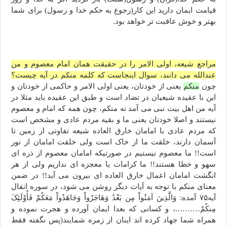
قیامت ایمان دارید این کار(رجوع به حکم خدا و رسول) برای شما
بهتر و خوش عاقبت تر خواهد بود.
مراجع شیعه، اولی الامر را در حقیقت همان امام معصوم و من
عندالله می دانند، سوال اینجاست که کلمه منکم در آیه چیست؟
چون
منکم
یعنی از خودتان، یعنی اولی الامر و حاکمی از خودتان و
این با عقیده شیعیان در تضاد است و طبق این عقیده باید مثلا در
آیه من اهل بیت نبی می آمد نه منکم، چون همه که امام و معصوم
نیستند و اصلا خودتان یعنی ما و بقیه مردم عادی و مشخص است
که مردم عادی با امامان خارق العاده شیعه تفاوتی از زمین تا
آسمان دارند، خلقت ما از خاک است ولی خلقت امامان از نور
است!! ما معصوم نیستیم در صورتیکه امامان معصوم از ذره ای
سهو و خطا هستند!! ما کرامات یا معجزه ای نداریم ولی از هر
انگشت امامان اعمال خارق العاده ای بیرون می آید!! در ضمن
معنای منکم با توجه به آیات دیگر روشن می شود، در سوره انفال
آیه۷۵ آمده: وَالَّذِینَ آمَنُواْ مِن بَعْدُ وَهَاجَرُواْ وَجَاهَدُواْ مَعَکُمْ فَأُوْلَئِکَ
مِنکُمْ……….، و کسانی که بعدا ایمان آورده و هجرت نموده و
همراه شما جهاد کرده ‏اند اینان از زمره شمایند(پس نگفته فقط