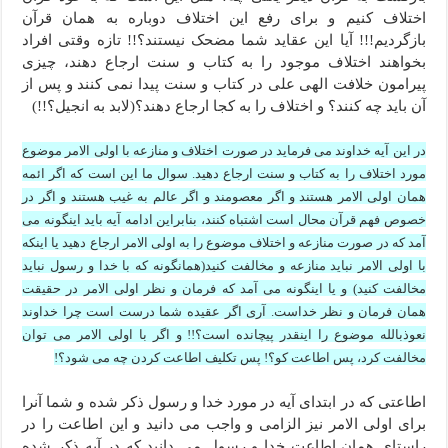
اختلاف کنیم و برای رفع این اختلاف دوباره به همان قرآن
بازگردیم!!! آیا این عقاید شما مضحک نیستند؟!! تازه وقتی افراد
بخواهند اختلاف موجود را به کتاب و سنت ارجاع دهند، چیزی
پیرامون خلافت الهی علی در کتاب و سنت پیدا نمی کنند و پس از
آن باید چه کنند؟ و اختلاف را به کجا ارجاع دهند؟(لابد به انجیل؟!!)
در این آیه خداوند می فرماید در صورت اختلاف و منازعه با اولی الامر موضوع
مورد اختلاف را به کتاب و سنت ارجاع دهید. سوال ما این است که اگر ائمه
همان اولی الامر هستند و اگر معصومند و اگر عالم به غیب هستند و اگر در
خصوص فهم قرآن محال است اشتباه کنند، بنابراین ادامه آیه باید اینگونه می
آمد که در صورت منازعه و اختلاف موضوع را به اولی الامر ارجاع دهید یا اینکه
با اولی الامر نباید منازعه و مخالفت کنید(همانگونه که با خدا و رسول نباید
مخالفت کنید) و یا اینگونه می آمد که فرمان و نظر اولی الامر در حقیقت
همان فرمان و نظر خداست. آری اگر عقیده شما درست است چرا خداوند
نعوذبالله موضوع را اینقدر پیچانده است؟!! و اگر با اولی الامر می توان
مخالفت کرد، پس اطاعت کو؟! پس تکلیف اطاعت کردن چه می شود؟!
اطاعتی که در ابتدای آیه در مورد خدا و رسول ذکر شده و شما آنرا
برای اولی الامر نیز الزامی و واجب می دانید و این اطاعت را در
راستای همان اطاعت خدا و رسول می دانید که در آیه ذکر شده