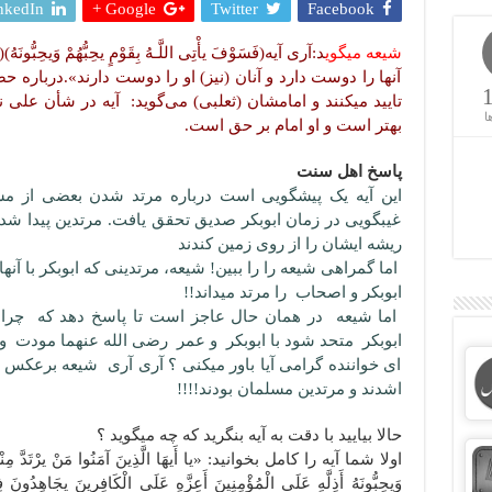
nkedIn
Google +
Twitter
Facebook
شیعه
میگوی
د
آنها را دوست دارد و آنان (نیز) او را دوست دارند».درباره
تایید میکنند و امامشان (ثعلبی) می‌گوید: آیه در شأن علی
ا
بهتر است و او امام بر حق است.
پاسخ اهل سنت
این آیه یک پیشگویی است درباره مرتد شدن بعضی از مسل
غیبگویی در زمان ابوبکر صدیق تحقق یافت. مرتدین پیدا شدند و
ریشه ایشان را از روی زمین کندند
اما گمراهی شیعه را را ببین! شیعه، مرتدینی که ابوبکر با آنه
ابوبکر و اصحاب را مرتد میداند!!
اما شیعه در همان حال عاجز است تا پاسخ دهد که چرا
ابوبکر متحد شود با ابوبکر و عمر رضی الله عنهما مودت
ای خواننده گرامی آیا باور میکنی ؟ آری آری شیعه برعکس م
اشدند و مرتدین مسلمان بودند!!!!
حالا بیایید با دقت به آیه بنگرید که چه میگوید ؟
اولا شما آیه را کامل بخوانید: «یا أَیهَا الَّذِینَ آمَنُوا مَنْ یرْتَدَّ مِنْکُمْ 
وَیحِبُّونَهُ أَذِلَّهٍ عَلَى الْمُؤْمِنِینَ أَعِزَّهٍ عَلَى الْکَافِرِینَ یجَاهِدُونَ 