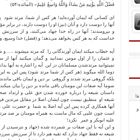
فَضْلُ اللَّهِ یؤْتِیهِ مَنْ یشَاءُ وَاللَّهُ وَاسِعٌ عَلِیمٌ» (المائده/۵۴)
ای کسانی که ایمان آورده‌اید! هر کس از شما، مرتد شود 
آنها را دوست دارد و آنان (نیز) او را دوست دارند، در برابر
و نیرومندند؛ آنها در راه خدا جهاد می‌کنند، و از سرزنش
خداست که به هر کس بخواهد می‌دهد؛ و (فضل) خدا وسیع، و 
آیه خطاب میکند ایمان آورندگانی را که مرتد میشوند …. و 
و عثمان را از اول مومن نمدانید و گمان میکنید آنها از
نمیتوانید مرتدشدن مسلمانان در این آیه را اشاره به آنها بدانی
دوما الله میگوید (هر کس از شما مرتد شود) پس این به ا
بلکه گروهی مرتد شدند و گروهی بر دین و ایمان باقی ماندند.
سوما آیه صفات این مومنان باقی مانده بر دین را بیان میکند و
داستان شیعه را درباره خورده شدن حق علی و ارتداد صحاب
ا
شیعه او منطبق نیست چون ایشان اصلا در مقابل مرتدین فرضی
آنها همکاری کرده پس این آیه اصلا به شما و حضرت علی م
و
است چون علیی که مال ماست به همراه مومنان بر ضد مرتد
علیه ابوبکر و عمر نکرد!
و این آیه با این صفات بر شمرده شده (جهاد و نترسیدن از
شیعه نه فقط جهاد ندارد که تقیه هم دارد تا از سرزنش سرزنش
ذیر