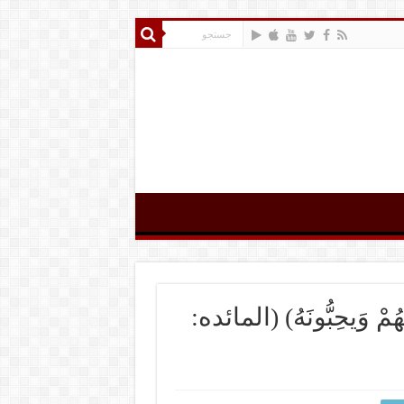
ّهُمْ وَیحِبُّونَهُ) (المائده: