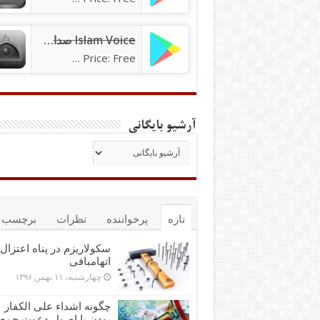
Islam Voice صدای اسلام
Price: Free
آرشیو بایگانی
تازه
پرخواننده
نظرات
برچسب ه
سکولاریزم در پناه اعتزال 
اتهام‎بافی
چهارشنبه، ۱۱ بهمن ۱۳۹۶
چگونه اشداء علی الکفار
بودن با اصول دعوت جمع‌پ