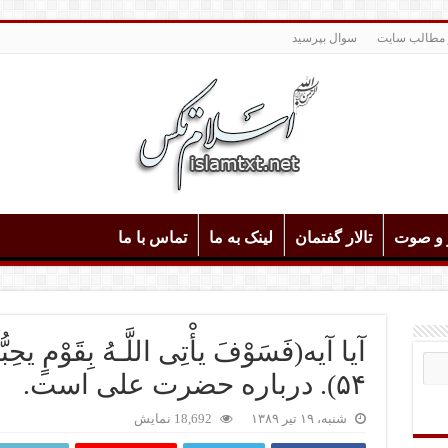
 مطالب سایت
سوال بپرسید
و و صوت
تالار گفتمان
لینک به ما
تماس با ما
آیا آیه(فَسَوْفَ یأْتِی اللَّـهُ بِقَوْمٍ یحِبُ
۵۴). درباره حضرت علی است.
شنبه، ۱۹ تیر ۱۳۸۹
18,692 نمایش