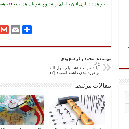
خواهد داد، آری آنان خلفای راشد و پیشوایان هدایت یافته‌ هس
ا
E
G
Te
ش
m
m
le
تر
ail
ail
gr
ا
a
نویسنده: محمد باقر سجودی
ک
m
قبلی
آیا حضرت عائشه با رسول الله
برخورد تندى داشته است؟ (۲)
گذ
ار
مقالات مرتبط
ی