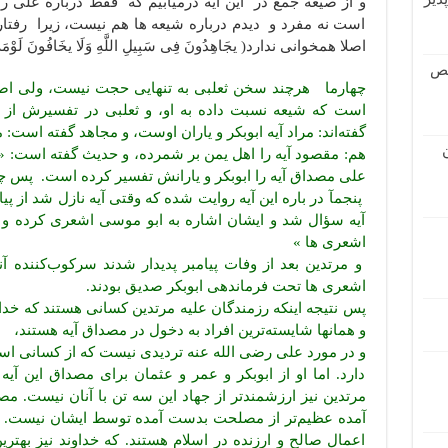
و از صیغه جمع در این آیه درمیابیم که فقط درباره علی
است نه مفرد و دیدم درباره شیعه ها هم نیست، زیرا رفتار 
اصلا همخوانی ندارد( یجَاهِدُونَ فِی سَبِیلِ اللَّهِ وَلَا یخَافُونَ لَو
قص
چهارما هرچند سخن ثعلبی به تنهایی حجت نیست، ولی اصلا
است که شیعه نسبت داده به او، و ثعلبی در تفسیرش از ا
گفته‌اند: مراد آیه ابوبکر و یاران اوست، و مجاهد گفته اس
هم: مقصود آیه را اهل یمن بر شمرده، و حدیث گفته است: «اه
علی مصداق آیه را ابوبکر و یارانش تفسیر کرده است. پس چ
پنجمآ در باره این آیه روایت شده که وقتی آیه نازل شد از پ
آیه سؤال شد و ایشان اشاره به ابو موسی اشعری کرده و ف
اشعری ها »
و مرتدین بعد از وفات پیامبر پدیدار شدند سرکوب‌کننده آ
اشعری ها تحت فرماندهی ابوبکر صدیق بودند.
پس نتیجه اینکه رزمندگان علیه مرتدین کسانی هستند که خدا
و همانها شایسته‌ترین افراد به دخول در مصداق آیه هستند،
و در مورد علی رضی الله عنه تردیدی نیست که از کسانی ا
دارد. اما او از ابوبکر و عمر و عثمان برای مصداق این آیه
مرتدین نیز ارزشمندتر از جهاد این سه تن با آنان نیست. 
آمده عظیم‌تر از مصلحت بدست آمده توسط ایشان نیست. هر 
اعمال صالح و ارزنده در اسلام هستند. که خداوند نیز بهتر