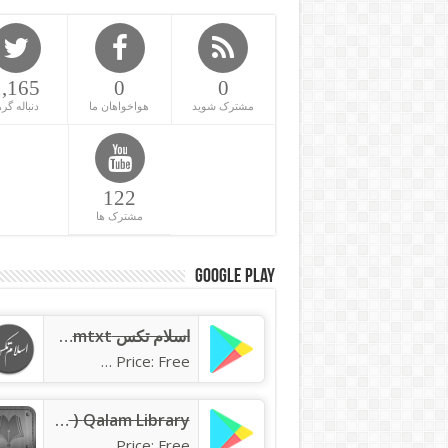
1,165
0
0
مشترک شوید
هواخواهان ما
دنباله گره
122
مشترک ها
Google Play
اسلام تکس islamtxt
Price: Free
Qalam Library ( کتابخانه قلم )
Price: Free