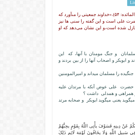
Li
:آری آیه(فَسَوْفَ یأْتِی اللَّـهُ بِقَوْمٍ یحِبُّهُمْ وَیحِبُّونَهُ)(المائده: ۵۴).«خداوند جمعیتى را مى‏آورد که
 حضرت علی است و این گفته را سنی ها نیز
 نازل شده است،و این نشان می‌دهد که او
مانان و جنگ مومنان با آنها، که این
 ابوبکر و اصحاب آنها را از بین بردند و
ا جنگیده را مسلمان میداند و امیرالمومنین
 حضرت علی عوض آنکه با مرتدان علیه
 و همراهی و همدلی داشت ؟
یگوید یعنی میگوید ابوبکر و صحابه مرتد
عَنْ دِینِهِ فَسَوْفَ یأْتِی اللَّهُ بِقَوْمٍ یحِبُّهُمْ
فِی سَبِیلِ اللَّهِ وَلَا یخَافُونَ لَوْمَهَ لَائِمٍ ذَلِکَ