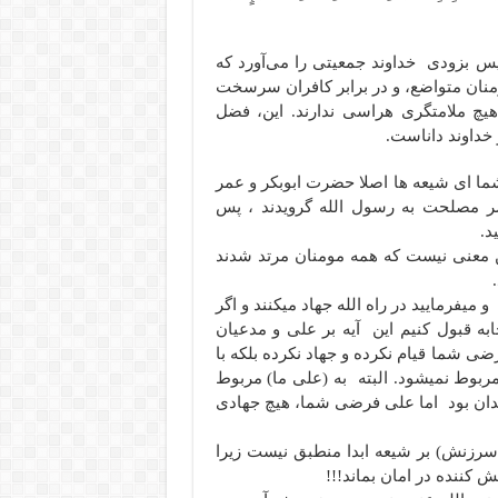
پس بزودی خداوند جمعیتی را می‌آورد که
 مؤمنان متواضع، و در برابر کافران سرسخت
 هیچ ملامتگری هراسی ندارند. این، فضل
خداوند داناست.
شما ای شیعه ها اصلا حضرت ابوبکر و عمر
 سر مصلحت به رسول الله گرویدند ، پس
د.
ین معنی نیست که همه مومنان مرتد شدند
 میفرمایید در راه الله جهاد میکنند و اگر
ه قبول کنیم این آیه بر علی و مدعیان
 شما قیام نکرده و جهاد نکرده بلکه با
ربوط نمیشود. البته به (علی ما) مربوط
ان بود اما علی فرضی شما، هیچ جهادی
 سرزنش) بر شیعه ابدا منطبق نیست زیرا
 کننده در امان بماند!!!