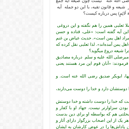
 رضی الله عنه نیست چون صیغه آیه جمع
شیعه و قانون تقیه، با این دو جمله آیه
ْمَهَ لَائِمٍ) پس درباره کیست؟
 ثعلبی همین را هم نگفته و این دروغی
ین آیه گفته است: «علی، قتاده و حسن
ت: مراد اهل یمن است». حدیث عیاض بن غنم
ل یمن آمده‌اند». لذا ثعلبی نقل کرده که
را شیعه دروغ میگوید؟
یامبرصلی الله علیه و سلم درباره مصادیق
رمودند: «آنان قوم این مرد هستند یعنی
نها، ابوبکر صدیق رضی الله عنه است. و
 دوستشان دارد و خدا را دوست می‌دارند،
ست که خدا را دوست داشته و خدا دوستش
 بودن سزاوارتر نیست. جهاد او با کفار و
مصحلتی هم که بواسطه او برای دین بدست
یک از این اصحاب بزرگوار دارای آثار و
ین پاداش‌ها را در عوض کارشان به ایشان