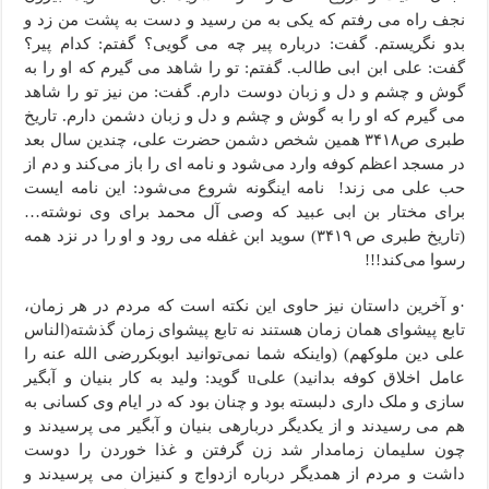
نجف راه می رفتم که یکی به من رسید و دست به پشت من زد و
بدو نگریستم. گفت: درباره پیر چه می گویی؟ گفتم: کدام پیر؟
گفت: علی ابن ابی طالب. گفتم: تو را شاهد می گیرم که او را به
گوش و چشم و دل و زبان دوست دارم. گفت: من نیز تو را شاهد
می گیرم که او را به گوش و چشم و دل و زبان دشمن دارم. تاریخ
طبری ص۳۴۱۸ همین شخص دشمن حضرت علی، چندین سال بعد
در مسجد اعظم کوفه وارد می‌شود و نامه ای را باز می‌کند و دم از
حب علی می زند! نامه اینگونه شروع می‌شود: این نامه ایست
برای مختار بن ابی عبید که وصی آل محمد برای وی نوشته…
(تاریخ طبری ص ۳۴۱۹) سوید ابن غفله می رود و او را در نزد همه
رسوا می‌کند!!!
·و آخرین داستان نیز حاوی این نکته است که مردم در هر زمان،
تابع پیشوای همان زمان هستند نه تابع پیشوای زمان گذشته(الناس
على دین ملوکهم) (واینکه شما نمی‌توانید ابوبکررضی الله عنه را
عامل اخلاق کوفه بدانید) علی
u
گوید: ولید به کار بنیان و آبگیر
سازی و ملک داری دلبسته بود و چنان بود که در ایام وی کسانی به
هم می رسیدند و از یکدیگر درباره­ی بنیان و آبگیر می پرسیدند و
چون سلیمان زمامدار شد زن گرفتن و غذا خوردن را دوست
داشت و مردم از همدیگر درباره ازدواج و کنیزان می پرسیدند و