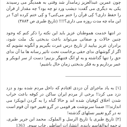
چون عمربن عبدالعزیز زمامدار شد وقتی به همدیگر می رسیدند
یکی به دیگری می گفت: دیشب ورد تو چه بود؟ چه مقدار از قرآن
را حفظ داری؟ کِی قرآن را ختم می‌کنی؟ و کِی ختم کرده ای؟ در
این ماه چه مدت روزه می داری؟!!!! (تاریخ طبری ص ۳۸۸۴)
در انتها خدمت هموطنان عزیز باید این نکته را ذکر کنم که وجود
چنین حالات و صفاتی می‌تواند باعث بدبختی یک ملت شود،
برادران عزیز بیایید از تاریخ درس عبرت بگیریم و آنگونه نشویم که
اگر از گوشه­ای ندای حقی برخاست تحت تاثیر رسانه ها ما آن ندای
حق را تنها گذاشته و به او انگ فتنه­گر بزنیم! دست از سر ابوبکر و
عمر برداریم و به فکر بدبختی زمان حال باشیم!
—————————————
[۱] به یاد ماجرای آن دزدی افتادم که داخل مردم شده بود و دزد
دزد می کرد!! برخی از مردم ایران ساکن در کوفه باعث خراب
شدن اخلاق کوفیان شده اند و حالا گناه را به گردن ابوبکرt می
اندازند!!! ضمنا سرنوشت هر قومی در گرو تغییر خود آن قوم است
نه در گرو تغییر نسلهاى گذشته!
[۲] تاریخ طبری یا تاریخ الرسل و الملوک. محمد ابن جریر طبری.
ترجمه ابوالقاسم پاینده. انتشارات اساطیر. چاپ سوم. 1363