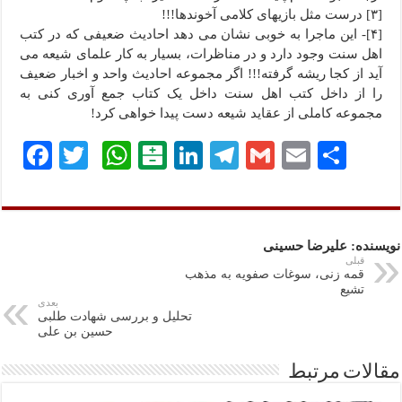
[۳] درست مثل بازیهاى کلامی آخوندها!!!
[۴]- این ماجرا به خوبی نشان می دهد احادیث ضعیفی که در کتب
اهل سنت وجود دارد و در مناظرات، بسیار به کار علمای شیعه می
آید از کجا ریشه گرفته!!! اگر مجموعه احادیث واحد و اخبار ضعیف
را از داخل کتب اهل سنت داخل یک کتاب جمع آوری کنی به
مجموعه کاملی از عقاید شیعه دست پیدا خواهی کرد!
ا
E
G
Te
Li
B
W
T
Fa
ش
m
m
le
nk
al
ha
wi
ce
تر
ail
ail
gr
ed
at
ts
tte
bo
ا
a
In
ar
A
r
ok
نویسنده: علیرضا حسینی
ک
m
in
pp
قبلی
قمه زنی، سوغات صفویه به مذهب
گذ
تشیع
بعدی
تحلیل و بررسی شهادت­ طلبی
ار
حسین بن علی
ی
مقالات مرتبط