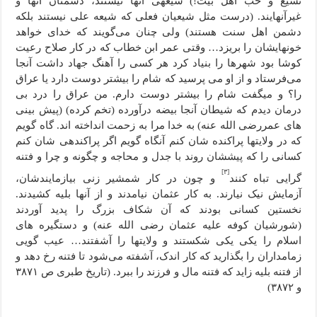
تشیع و حب اهل بیت!) شیعه­ی آنها نیستند، دشمنان آنها و
غیرآنهایند. (درست مثل شیعیان فعلی که شیعه علی نیستند بلکه
دشمن اهل سنت هستند) ولی چنان می‌گویند که خدای خواهد
خونهایشان را بریزد… وقتی عمر ابن خطاب که در کار صلاح رعیت
کوشا بود شهرها را بنیاد کرد هر کسی را آهنگ جهاد داشت آنجا
می‌فرستاد و از او می پرسید که شام را بیشتر دوست دارد یا عراق
را؟ و می­گفت شام را بیشتر دوست دارم. من عراق را درد بی
درمان دیدم که شیطان آنجا بیضه درآورده (تخم کرده) (پیش بینی
های عمررضی الله عنه) به خدا مرا به زحمت انداخته اند. گاه گویم
که در ولایتها پراکنده شان کنم آنگاه گویم اگر پراکنده­ی شان کنم
کسانی را که پیششان روند با جدل و محاجه و چگونه و چرا و فتنه
[۳]
گرایی تباه کنند
و چون در کار شمشیر زنی بیازمایندشان،
آزمایش نیک نیارند. به کار عثمان نیامدند و از آنها بلیه کشیدند.
نخستین کسانی بودند که آن شکاف بزرگ را پدید آوردند
(شورشیان کوفه علیه عثمان رضی الله عنه) و دستگیره های
اسلام را یکی یکی شکستند و ولایتها را آشفتند… عیب گویی
زمامداران را بگذارید که کار اندک، آشفته می‌شود تا فتنه رخ دهد و
از فتنه بلیه زاید که فتنه مال و فرزند را ببرد. (تاریخ طبری ص ۳۸۷۱
و ۳۸۷۲)