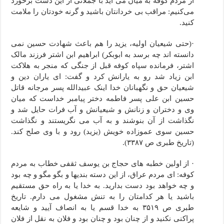
از مردم کوفه به میان می آید با جملاتی از این دست برخورد
می‌کنیم: مراقب بی خردانتان باشید و گرنه خودتان را ملامت
کنید.
·(حتی شیعیان اولیه، یزید را هم باعث شهادت حسین نمی
دانسته اند چه برسد به ابوبکر) ابراهیم ابن اشتر فرزند مالک
اشتر، فرمانده سپاه کوفه قبل از جنگی که منجر به هلاکت
ابن زیاد شد رو به یارانش کرد و گفت: ای یاران دین و
شیعیان حق و نگهبانان خدا اینک عبیدالله پسر مرجانه قاتل
حسین ابن علی پسر فاطمه دختر پیامبر خداست که میان
وی و دختران و زنانش و شیعیانش و آب فرات حایل شد و
نگذاشت از آن بنوشند و به آب می نگریستند و نگذاشت
حسین سوی عموزاده خویش (یزید) رود و با وی صلح کند.
(تاریخ طبری ص ۳۳۸۷).
· از اولین خطبه های حجاج بن یوسف ثقفی خطاب به مردم
کوفه: ای مردم عراق، از این دسته بندیها و بگو مگو و چه بود
و چه خواهد بود دست بدارید. به خدا یا به راه حق مستقیم
باشید یا هر کدامتان را به تنش مشغول می دارم. تاریخ
طبری ص ۳۵۱۹ به خدا قسم یا به انصاف آیید و شایعه
پراکنی نکنید و از چنان بود و چنان بود و فلان به نقل از فلان