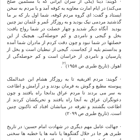
· گویند: دینا (یکی از سران ایرانی که با مسلمین صلح
می‌کند) در ایام امارت معاویه به کوفه آمد و با مردم به سخن
ایستاد و گفت: ای گروه مردم کوفه، شما اول بار که بر ما
گذشتید مردمی نیک بودید و به روزگار عُمر و عُثمان نیز چنین
بودید آنگاه دیگر شدید و چهار خصلت در شما رواج یافت:
بخل و گیجی و نامردی و کم حوصله‌گی. هیچیک از این
خصلتها در شما نبود و چون دقت کردم از مادران شما آمده
و بدانستم بلیه از کجاست. گیجی از نبطیان است و بخل از
پارسیان و نامردی از خراسان است و کم حوصله‌گی از
[۲]
اهواز. (تاریخ طبری ص ۱۹۵۸)
.
· گویند: مردم افریقیه تا به روزگار هشام ابن عبدالملک
پیوسته مطیع و گوش به فرمان بودند و در آرامش و اطاعت
به سر می بردند تا مردم عراق بدانجا راه یافتند و چون
دعوتگران عراق به آنجا راه یافتند و تحریکشان کردند از
اطاعت بگشتند و تفرقه در میانشان افتاد که تا­کنون چنین
است. (تاریخ طبری ص ۲۰۹۹)
· جهالت عامل مهم دیگری در شهادت امام حسین: در تاریخ
طبری هر جا در خلال گفتگوها یا نامه ها یا خطبه ها سخنی