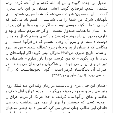
طفیل بن جعده گوید: و من إنا لله گفتم و از آنچه کرده بودم
پشیمان شدم. ابوصالح گوید: اعشی همدان در این باب شعری
گفت به این مضمون: شهادت می‌دهم که شما سبایی هستید – ای
نگهبانان شرک من شما را می شناسم – قسم یاد می‌کنم که
کرسی شما سکینه موسی نیست – اگر چه پرده ها بر آن پیچیده
اید – میان ما همانند صندوق نیست – و گر چه مردم شبام و نهد و
خارف به دور آن راه روند – (مرقد) من کسی هستم که آل محمد را
دوست داشته ام و پیرو آن وحی هستم که در قرآنها هست – و
هنگامی که قرشیان از پیر و جوان پیرو عبدالله شدند – من نیز پیرو
او شدم. تاریخ طبری ص۳۳۸۲ متوکل لیثی گوید: اگر ابواسحاق را
دیدی با وی بگوی – که من کرسی تو را باور ندارم – شبامیان به
دور چوبهای آن بر می جهند – و شاکریان وحی بدان می بندند – در
اطراف آن دیدگانشان قرمز است – گویی نخودهاییست که از آن
آب می ریزد. (تاریخ طبری ص۳۳۸۳).
·عثمان ابن حیان مری والی مدینه در زمان ولید ابن عبدالملک روی
منبر می رود و به مردم مدینه می‌گوید:… مردم عراق، اهل خلاف و
نفاقند و نفاق از آنها مایه گرفته، به خدا هر یک از مردم عراق را
آزمودم کسی که خویشتن را بهتر از همه می پنداشت درباره­ی
خاندان ابی طالب چنان سخن می کرد که می دانید (یعنی مدعیان