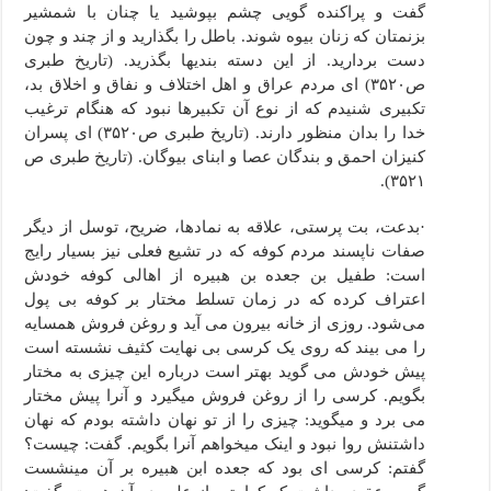
گفت و پراکنده گویی چشم بپوشید یا چنان با شمشیر
بزنمتان که زنان بیوه شوند. باطل را بگذارید و از چند و چون
دست بردارید. از این دسته بندیها بگذرید. (تاریخ طبری
ص۳۵۲۰) ای مردم عراق و اهل اختلاف و نفاق و اخلاق بد،
تکبیری شنیدم که از نوع آن تکبیرها نبود که هنگام ترغیب
خدا را بدان منظور دارند. (تاریخ طبری ص۳۵۲۰) ای پسران
کنیزان احمق و بندگان عصا و ابنای بیوگان. (تاریخ طبری ص
۳۵۲۱).
·بدعت، بت پرستی، علاقه به نمادها، ضریح، توسل از دیگر
صفات ناپسند مردم کوفه که در تشیع فعلی نیز بسیار رایج
است: طفیل بن جعده بن هبیره از اهالی کوفه خودش
اعتراف کرده که در زمان تسلط مختار بر کوفه بی پول
می‌شود. روزی از خانه بیرون می آید و روغن فروش همسایه
را می بیند که روی یک کرسی بی نهایت کثیف نشسته است
پیش خودش می گوید بهتر است درباره این چیزی به مختار
بگویم. کرسی را از روغن فروش می­گیرد و آنرا پیش مختار
می برد و می­گوید: چیزی را از تو نهان داشته بودم که نهان
داشتنش روا نبود و اینک می­خواهم آنرا بگویم. گفت: چیست؟
گفتم: کرسی ای بود که جعده ابن هبیره بر آن می­نشست