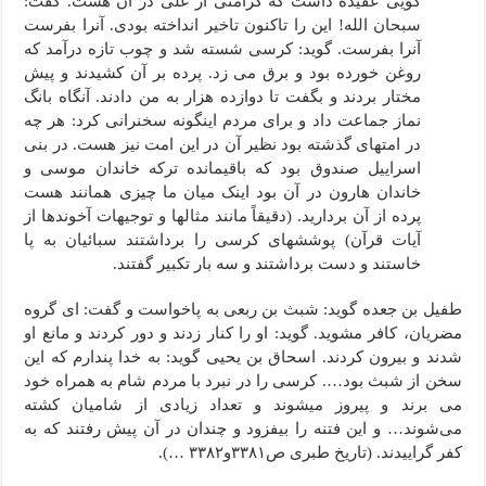
گویی عقیده داشت که کرامتی از علی در آن هست. گفت:
سبحان الله! این را تا­کنون تاخیر انداخته بودی. آنرا بفرست
آنرا بفرست. گوید: کرسی شسته شد و چوب تازه درآمد که
روغن خورده بود و برق می زد. پرده بر آن کشیدند و پیش
مختار بردند و بگفت تا دوازده هزار به من دادند. آنگاه بانگ
نماز جماعت داد و برای مردم اینگونه سخنرانی کرد: هر چه
در امتهای گذشته بود نظیر آن در این امت نیز هست. در بنی
اسراییل صندوق بود که باقیمانده ترکه خاندان موسی و
خاندان هارون در آن بود اینک میان ما چیزی همانند هست
پرده از آن بردارید. (دقیقاً مانند مثالها و توجیهات آخوندها از
آیات قرآن) پوششهای کرسی را برداشتند سبائیان به پا
خاستند و دست برداشتند و سه بار تکبیر گفتند.
طفیل بن جعده گوید: شبث بن ربعی به پاخواست و گفت: ای گروه
مضریان، کافر مشوید. گوید: او را کنار زدند و دور کردند و مانع او
شدند و بیرون کردند. اسحاق بن یحیی گوید: به خدا پندارم که این
سخن از شبث بود…. کرسی را در نبرد با مردم شام به همراه خود
می برند و پیروز می­شوند و تعداد زیادی از شامیان کشته
می‌شوند… و این فتنه را بیفزود و چندان در آن پیش رفتند که به
کفر گراییدند. (تاریخ طبری ص۳۳۸۱و۳۳۸۲ …).