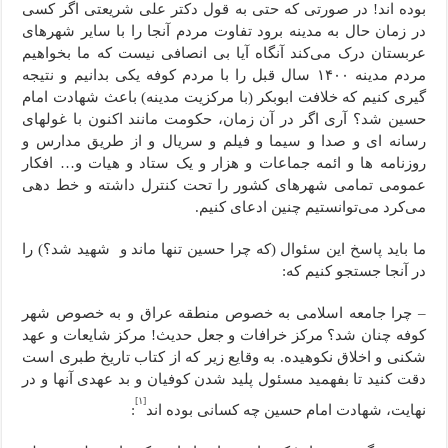
بوده اند! در صورتی که حتی به قول دکتر علی شریعتی اگر کسی
در زمان حال به مدینه برود تفاوت مردم آنجا را با سایر شهرهای
عربستان درک می‌کند آنگاه آیا بی انصافی نیست که ما بخواهیم
مردم مدینه ۱۴۰۰ سال قبل را با مردم کوفه یکی بدانیم و نتیجه
گیری کنیم که خلافت ابوبکر (با مرکزیت مدینه) باعث شهادت امام
حسین شد؟ آری اگر در آن زمان، حکومت مانند اکنون با غولهای
رسانه ای و صدا و سیما و فیلم و سریال و از طریق مدارس و
روزنامه ها و ائمه جماعات و هزار و یک ستاد و هیات و… افکار
عمومی تمامی شهرهای کشور را تحت کنترل داشته و خط دهی
می‌کرد می‌توانستیم چنین ادعای کنیم.
ما باید پاسخ این سئوال (که چرا حسین تنها ماند و شهید شد؟) را
در آنجا جستجو کنیم که:
– چرا جامعه اسلامی به خصوص منطقه عراق و به خصوص شهر
کوفه چنان شد؟ مرکز خرافات و جعل حدیث! مرکز شایعات و عهد
شکنی و اخلاق نکوهیده. به وقایع زیر که از کتاب تاریخ طبری است
دقت کنید تا بفهمید مسئول پلید شدن کوفیان و بد عهدی آنها و در
[۱]
نهایت، شهادت امام حسین چه کسانی بوده اند
: