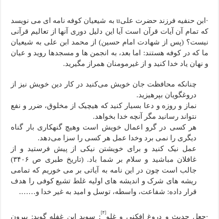
·ابن حنفیه فرزند حضرت علی
u
به شیعیان کوفه نامه ای می نویسد
که تمام آن آیات قرآن است آیا این دلیل دوری آنها از تعالیم قرآنی
نیست؟ (پس از شهادت امام حسین) از محمد ابن علی به شیعیان
ما که در کوفه هستند: اما بعد، به انجمن ها و مسجدها روید و عیان
و نهان یاد خدا کنید و از غیرمومنان همراز مگیرید.
چنانکه محافظت جان خویش می‌کنید در کار دین خویش نیز از
دروغگویان بپرهیزید.
نماز و روزه و دعا بسیار کنید که هیچیک از مخلوق، ضرر و نفع
نتواند رسانید مگر آنچه خدا بخواهد.
هر کسی در گرو اعمال خویش است وهیچ گنهکاری بار گناه
دیگری را نمی برد وخدا عمل هر کسی را سزا می‌دهد.
عمل نیک کنید و برای خویشتن نیکی از پیش فرستید و از
غافلان مباشید و سلام بر شما باد. (تاریخ طبری ص ۳۴۰۶)
جالب است چون در این نامه به آیاتی بر می خوریم که تمامی
ریشه های شرک و اندیشه های اولیه غلط تشیع کوفی را هدف
قرار داده: شفاعت، واسطه، توسل و امید به غیر خدا و…….
[۴]
·جعل حدیث و دروغ افکنی و غلو
: سوید ابن غفله گوید: بیرون