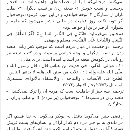
نمی‌کنند درحالی‌که آنها از خصلت‌های جاهلیت‌اند: ۱- افتخار
برحسب و نسب خویش ۲- طعنه زدن بر نسب دیگران ۳- طلب
باران از ستارگان ۴- نوحه خواندن. و در این مورد فرمود: نوحه‌خوان
اگر توبه نکند، روز قیامت در حالی حشر می‌شود که جامه و
شلواری از قیر بر تن او خواهد بود».
همچنین می‌فرماید: «اثْنَتَانِ فِی النَّاسِ هُمَا بِهِمْ کُفْرٌ الطَّعْنُ فِی
النَّسَبِ وَالنِّیَاحَهُ عَلَی الْمَیِّتِ». مسلم و بیهقی.
ترجمه: دو خصلت در میان مردم است که موجب کفران‌اند: طعنه
زدن بر نسب دیگران و نوحه خواندن بر میت. و در کتب شیعه نیز
روایاتی در نکوهش طعنه در انساب آمده است، برای مثال:
٢٠ ـ عوالی اللآلی : فی حدیث ابن عباس قال : قال رسول الله (
صلّى الله علیه وآله ) : « ثلاث من سنن الجاهلیه لا یدعها الناس :
الطعن فی الأنساب ، والنیاحه ، والاستقاء بالأنواء». مستدرک
الوسائل ۲/۴۵۴٫ بحار الانوار ۳/۲۷۲٫
ترجمه: سه چیز از جاهلیت است که مردم آن را ترک نمی‌کنند: ۱-
طعنه زدن در نسب‌ها ۲- نوحه‌خوانی (بر مرده) 3- و طلب باران از
ستارگان.
رافضی چنین می‌گوید: دغفل به ابوبکر می‌گوید: به خدا قسم، اگر
می‌ماندی به تو خبر می‌دادم که از اراذل و انسان‌های پست قریش
هستی! آیا من دغفل نیستم؟ پیامبر اکرم خنده‌اش گرفت. والله لو