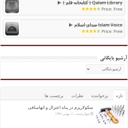
Qalam Library ( کتابخانه قلم )
Price: Free
Islam Voice صدای اسلام
Price: Free
آرشیو بایگانی
تازه
پرخواننده
نظرات
برچسب ها
سکولاریزم در پناه اعتزال و اتهام‎بافی
چهارشنبه، ۱۱ بهمن ۱۳۹۶