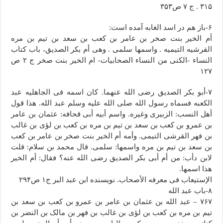
۳۱۵ . ج ۷ ص۳۵۳
۶-باز هم در اسد الغابه آمده است:
أم الخیر بنت صخر بن عامر بن کعب بن سعد بن تیم بن مره
القرشیه التیمیه . واسمها سلمى . وهی أم بکر الصدیق، باب کتاب
النساء -الکنی من النساء الصحابیات- ام الخیر بنت صخر ج ۲ ص
۱۲۷
۷-أبو بکر الصدیق رضی الله عنهما. کان اسمه فی الجاهلیه عبد
الکعبه فسماه رسول الله صلى الله علیه وسلم عبد الله. هذا قول
أهل النسب: الزبیری وغیره. واسم أبیه أبی قحافه: عثمان بن عامر
بن عمرو بن کعب بن سعد بن تیم بن مره بن کعب بن لؤی بن غالب
بن فهر القرشی التیمی. وأمه أم الخیر بنت صخر بن عامر بن کعب
بن سعد بن تیم بن مره واسمها: سلمى. قال محمد بن سلام: قلت
لابن دأب: من أم أبی بکر الصدیق رضی الله عنه؟ فقال: أم الخیر
هذا اسمها.
الإستیعاب فی معرفه الأصحاب. نویسنده ابن عبد البر ج۱ ص۲۹۴
۸-باب عبد الله
۷۶۷ – عبد الله بن عثمان بن عامر بن عمرو بن کعب بن سعد بن
تیم بن مره بن کعب بن لؤی بن غالب بن فهر بن مالک بن النضر بن