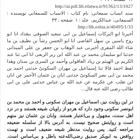
http://ar.pdf.lib.efatwa.ir/91362/13/1027
سند انساب سمعانی: نام کتاب : الانساب للسمعانی نویسنده :
السمعانی، عبدالکریم، جلد : ۱ صفحه : ۳۳
http://lib.eshia.ir/40495/1/33
أخبرنا ابو البرکات إسماعیل بن ابى سعید الصوفی ببغداد انا ابو
روح یاسین بن سهل القاضی انا ابو الحسن رشأ بن نظیف بن ما
شاء الله المقری أخبرنی عبد الوهاب بن جعفر بن على المیدانی
حدثنا ابو سلیمان محمد بن عبد الله ابن زبر الربعی انا ابى ثنا عبد
الکریم بن الهیثم بن زیاد العاقولی وأحمد بن السری بن سنان وهذا
لفظ احمد قالا ثنا إسماعیل بن مهران السکونیّ حدثنی احمد بن
محمد بن ابى نصر السکونیّ حدثنی ابان بن عثمان الأحمر عن ابان
ابن تغلب عن عکرمه عن عبد الله بن عباس حدثنی على بن ابى
طالب رضى الله عنه قال…
در این روایت نیز، اسماعیل بن مهران سکونی و احمد بن محمد بن
ابونصر سکونی وجود دارد که هردو از راویان شیعه هستند و در نزد
اهل سنت، مجهول و بی‌اعتبار هستند. وابان بن عثمان نیز متهم
است و روایتش صحیح نیست. به آدرس بالا از سلسله ضعیفه
مراجعه کنید. پس روایت مدنظر شیعه ضعیف است و تهمت
روافض به ابوبکر صدیق رضی‌الله‌عنه باطل و بی‌اساس است.