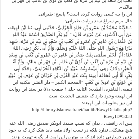
کعب بن سعد بن تیم بن مره بن کعب بن لوی بن غالب بن قهر بن
مالک».
این را چه کسی روایت کرده است؟ پاسخ: طبرانی.
حال بریم سراغ سند روایت طبرانی:
۱-حَدَّثَنَا مُحَمَّدُ بْنُ عَمْرِو بْنِ خَالِدٍ الْحَرَّانِیُّ، حَدَّثَنِی أَبِی، ثنا ابْنُ لَهِیعَهَ،
عنْ أَبِی الْأَسْوَدِ، عَنْ عُرْوَهَ، قَالَ: " أَبُو بَکْرٍ الصِّدِّیقُ اسْمُهُ عَبْدُ اللهِ
بْنُ عُثْمَانَ بْنِ عَامِرِ بْنِ عَمْرِو بْنِ کَعْبِ بْنِ سَعْدِ بْنِ تَیْمِ بْنِ مُرَّهَ، شَهِدَ
بَدْرًا مَعَ رَسُولِ اللهِ صَلَّى اللهُ عَلَیْهِ وَسَلَّمَ، وَأُمُّ أَبِی بَکْرٍ رَضِیَ اللهُ
عَنْهُ: أُمُّ الْخَیْرِ سَلْمَى بِنْتُ صَخْرِ بْنِ عَامِرِ بْنِ عَمْرِو بْنِ کَعْبِ بْنِ سَعْدِ
بْنِ تَیْمِ بْنِ مُرَّهَ بْنِ کَعْبِ بْنِ لُؤَیِّ بْنِ غَالِبِ بْنِ فِهْرِ بْنِ مَالِکٍ، وَأُمُّ أُمِّ
الْخَیْرِ: دِلَافُ وَهِی أُمَیْمَهُ بِنْتُ عُبَیْدِ بْنِ النَّاقِدِ الْخُزَاعِیِّ، وَجَدَّهُ أَبِی
بَکْرٍ: أُمُّ أَبِی قُحَافَهَ أَمِینَهُ بِنْتُ عَبْدِ الْعُزَّى بْنِ حُرْثَانَ بْنِ عَوْفِ بْنِ عُبَیْدِ
بْنِ عُوَیْجِ بْنِ عَدِیِّ بْنِ کَعْبٍ "المعجم الکبیر – دار النشر: مکتبه ابن
تیمیه، القاهره، الطبعه: الثانیه جلد ۱ صفحه ۵۱٫ در سند این روایت
ابن لهیعه وجود دارد که ضعیف الحدیث است
این نیز معلومات ابن لهیعه:
http://library.islamweb.net/hadith/RawyDetails.php?
RawyID=5033
پس ای رافضی ، بدان که نسب سیدنا ابوبکر صدیق رضی الله عنه
هیچ مشکلی ندارد بلکه در نسب اولاد متعه باید شک کرد که به خود
چنین جسارتی داده اند که به بهترین این امت این‌گونه تهمت بزنند.