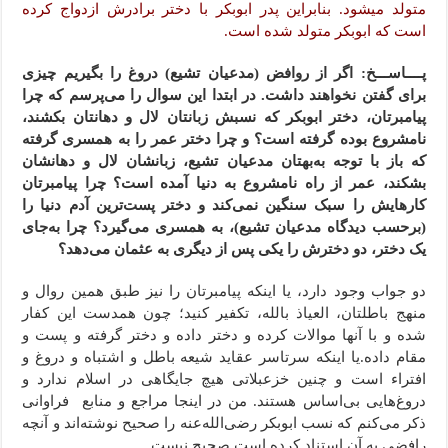
متولد میشود. بنابراین پدر ابوبکر با دختر برادرش ازدواج کرده
است که ابوبکر متولد شده است.
پــــاســـخ: اگر از روافض (مدعیان تشیع) دروغ را بگیریم چیزی
برای گفتن نخواهند داشت. در ابتدا این سوال را می‌پرسم که چرا
پیامبرتان، دختر ابوبکر که نسبش زبانتان لال و دهانتان بکشند،
نامشروع بوده گرفته است؟ و چرا دختر عمر را به همسری گرفته
که باز با توجه به‌بهتان مدعیان تشیع، زبانشان لال و دهانشان
بشکند، عمر از راه نامشروع به دنیا آمده است؟ چرا پیامبرتان
کارهایش را سبک سنگین نمی‌کند و دختر پست‌ترین آدم دنیا را
(برحسب دیدگاه مدعیان تشیع)، به همسری می‌گیرد؟ چرا به‌جای
یک دختر، دو دخترش را یکی پس از دیگری به عثمان می‌دهد؟
دو جواب وجود دارد، یا اینکه پیامبرتان را نیز طبق همین روال و
منهج باطلتان، العیاذ بالله، تکفیر کنید؛ چون همدست این کفار
شده و با آنها موالات کرده و دختر داده و دختر گرفته و پست و
مقام داده.یا اینکه سرتاسر عقاید شیعه باطل و اشتباه و دروغ و
افتراء است و چنین خزعبلاتی هیچ جایگاهی در اسلام ندارد و
دروغ‌هایی بی‌اساس هستند. من در اینجا مراجع و منابع فراوانی
ذکر می‌کنم که نسب ابوبکر رضی‌الله‌عنه را صحیح نوشته‌اند و آنچه
رافضی به آن استناد کرده است صحیح نیست.