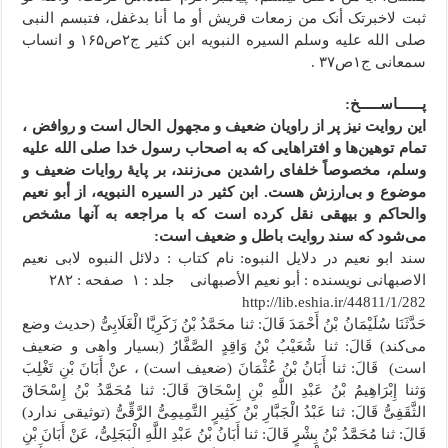
ثبت لاخبرتک أنک من زمعات قریش أو ما أنا بدغفل، فتبسم النبی
صلى الله علیه وسلم السیره النبویه ابن کثیر ج۲ص۱۶۵ و انساب
سمعانی ج۱ص۳۷ .
پــــــاســـــخ:
این روایت نیز پر از راویان ضعیف و مجهول الحال است و روافض ،
تمام توهین‌ها و افتراهایی که به اصحاب رسول خدا صلی الله علیه
وسلم، مخصوصاً خلفای راشدین می‌زنند، بر پایۀ روایات ضعیف و
موضوع و بی‌ارزش هست. ابن کثیر در السیره النبویه، از أبو نعیم
والحاکم و بیهقی نقل کرده است که با مراجعه به آنها مشخص
می‌شود که سند روایت باطل و ضعیف است:
سند ابو نعیم در دلایل النبوه: نام کتاب : دلائل النبوه لابی نعیم
الاصبهانی نویسنده : أبو نعیم الأصبهانی جلد : ۱ صفحه : ۲۸۲
http://lib.eshia.ir/44811/1/282
حَدَّثَنَا سُلَیْمَانُ بْنُ أَحْمَدَ قَالَ: ثنا محَمَّدُ بْنُ زَکَرِیَّا الْغَلَابِیُّ (حدیث وضع
می‌کند) قَالَ: ثنا شُعَیْبُ بْنُ وَاقِدٍ الصَّفَّارُ (بسیار واهی و ضعیف
است) قَالَ: ثنا أَبَانُ بْنُ عُثْمَانَ (ضعیف است) ، عنْ أَبَانَ بْنِ تَغْلِبَ
وَثنا إِبْرَاهِیمُ بْنُ عَبْدِ اللَّهِ بْنِ إِسْحَاقَ قَالَ: ثنا مُحَمَّدُ بْنُ إِسْحَاقَ
الثَّقَفِیُّ قَالَ: ثنا عَبْدُ الْجَبَّارِ بْنُ کَثِیرٍ التَّمِیمِیُّ الرَّقِّیُّ (توثیقی ندارد)
قَالَ: ثنا مُحَمَّدُ بْنُ بِشْرٍ قَالَ: ثنا أَبَانُ بْنُ عَبْدِ اللَّهِ الْبَجَلِیُّ، عَنْ أَبَانَ بْنِ