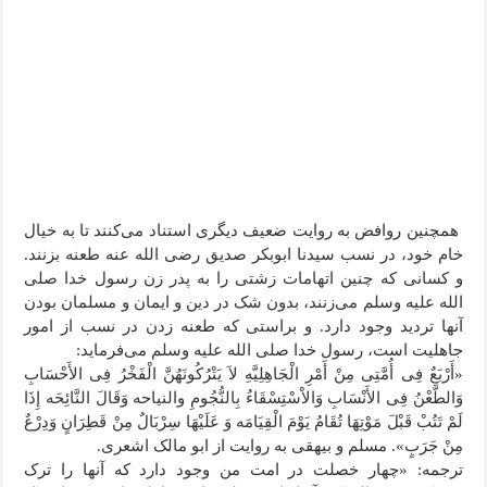
همچنین روافض به روایت ضعیف دیگری استناد می‌کنند تا به خیال
خام خود، در نسب سیدنا ابوبکر صدیق رضی الله عنه طعنه بزنند.
و کسانی که چنین اتهامات زشتی را به پدر زن رسول خدا صلی
الله علیه وسلم می‌زنند، بدون شک در دین و ایمان و مسلمان بودن
آنها تردید وجود دارد. و براستی که طعنه زدن در نسب از امور
جاهلیت است، رسول خدا صلی الله علیه وسلم می‌فرماید:
«أَرْبَعٌ فِی أُمَّتِی مِنْ أَمْرِ الْجَاهِلِیَّهِ لاَ یَتْرُکُونَهُنَّ الْفَخْرُ فِی الأَحْسَابِ
وَالطَّعْنُ فِی الأَنْسَابِ وَالاْسْتِسْقَاءُ بِالنُّجُومِ والنیاحه وَقَالَ النَّائِحَه إِذَا
لَمْ تَتُبْ قَبْلَ مَوْتِهَا تُقَامُ یَوْمَ الْقِیَامَه وَ عَلَیْهَا سِرْبَالٌ مِنْ قَطِرَانٍ وَدِرْعٌ
مِنْ جَرَبٍ». مسلم و بیهقی به روایت از ابو مالک اشعری.
ترجمه: «چهار خصلت در امت من وجود دارد که آنها را ترک