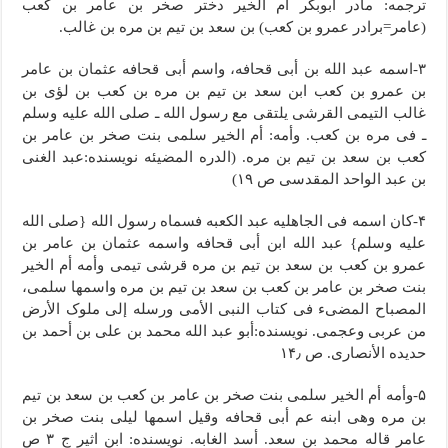
ترجمه: مادر ابوبکر ام الخیر دختر صخر بن عامر بن کعب
(عامر=برادر عمرو بن کعب) بن سعد بن تیم بن مره بن غالب.
۳-اسمه عبد الله بن أبی قحافه، واسم أبی قحافه عثمان بن عامر
بن عمرو بن کعب ابن سعد بن تیم بن مره بن کعب بن لؤی بن
غالب التیمی القرشی یلتقی مع رسول الله ـ صلى الله علیه وسلم
ـ فی مره بن کعب. وأمه: أم الخیر سلمى بنت صخر بن عامر بن
کعب بن سعد بن تیم بن مره. (الدره المضیئه نویسنده:عبد الغنی
بن عبد الواحد المقدسی ص ۱۹)
۴-کان اسمه فی الجاهلیه عبد الکعبه فسماه رسول الله {صلى الله
علیه وسلم} عبد الله ابن أبی قحافه واسمه عثمان بن عامر بن
عمرو بن کعب بن سعد بن تیم بن مره قرشی تیمی وأمه أم الخیر
بنت صخر بن عامر بن کعب بن سعد بن تیم بن مره واسمها سلمى،
المصباح المضیء فی کتاب النبی الأمی ورسله إلى ملوک الأرض
من عربی وعجمی. نویسنده:أبو عبد الله محمد بن علی بن أحمد بن
حدیده الأنصاری. ص ۱۴٫
۵-وأمه أم الخیر سلمى بنت صخر بن عامر بن کعب بن سعد بن تیم
بن مره وهی ابنه عم أبی قحافه وقیل اسمها لیلى بنت صخر بن
عامر قاله محمد بن سعد. أسد الغابه. نویسنده: ابن اثیر ج ۳ ص