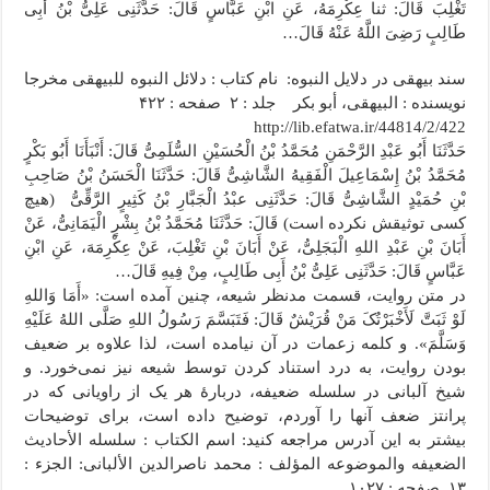
تَغْلِبَ قَالَ: ثنا عِکْرِمَهُ، عَنِ ابْنِ عَبَّاسٍ قَالَ: حَدَّثَنِی عَلِیُّ بْنُ أَبِی
طَالِبٍ رَضِیَ اللَّهُ عَنْهُ قَالَ…
سند بیهقی در دلایل النبوه: نام کتاب : دلائل النبوه للبیهقی مخرجا
نویسنده : البیهقی، أبو بکر جلد : ۲ صفحه : ۴۲۲
http://lib.efatwa.ir/44814/2/422
حَدَّثَنَا أَبُو عَبْدِ الرَّحْمَنِ مُحَمَّدُ بْنُ الْحُسَیْنِ السُّلَمِیُّ قَالَ: أَنْبَأَنَا أَبُو بَکْرٍ
مُحَمَّدُ بْنُ إِسْمَاعِیلَ الْفَقِیهُ الشَّاشِیُّ قَالَ: حَدَّثَنَا الْحَسَنُ بْنُ صَاحِبِ
بْنِ حُمَیْدٍ الشَّاشِیُّ قَالَ: حَدَّثَنِی عبْدُ الْجَبَّارِ بْنُ کَثِیرٍ الرَّقِّیُّ (هیچ
کسی توثیقش نکرده است) قَالَ: حَدَّثَنَا مُحَمَّدُ بْنُ بِشْرٍ الْیَمَانِیُّ، عَنْ
أَبَانَ بْنِ عَبْدِ اللهِ الْبَجَلِیُّ، عَنْ أَبَانَ بْنِ تَغْلِبَ، عَنْ عِکْرِمَهَ، عَنِ ابْنِ
عَبَّاسٍ قَالَ: حَدَّثَنِی عَلِیُّ بْنُ أَبِی طَالِبٍ، مِنْ فِیهِ قَالَ…
در متن روایت، قسمت مدنظر شیعه، چنین آمده است: «أَمَا وَاللهِ
لَوْ ثَبَتَّ لَأَخْبَرْتُکَ مَنْ قُرَیْشٌ قَالَ: فَتَبَسَّمَ رَسُولُ اللهِ صَلَّى اللهُ عَلَیْهِ
وَسَلَّمَ». و کلمه زعمات در آن نیامده است، لذا علاوه بر ضعیف
بودن روایت، به درد استناد کردن توسط شیعه نیز نمی‌خورد. و
شیخ آلبانی در سلسله ضعیفه، دربارۀ هر یک از راویانی که در
پرانتز ضعف آنها را آوردم، توضیح داده است، برای توضیحات
بیشتر به این آدرس مراجعه کنید: اسم الکتاب : سلسله الأحادیث
الضعیفه والموضوعه المؤلف : محمد ناصرالدین الألبانی: الجزء :
۱۳ صفحه : ۱۰۲۷