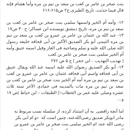
بنت صخر بن عامر بن کعب بن سعد بن تیم بن مره وأما هشام فإنه
قال فیما حدثت، تاریخ الطبری.ج۲ ص۶۱۵-۶۱۶
۱۲- وأمه أم الخیر واسمها سلمى بنت صخر بن عامر بن کعب بن
سعد بن تیم بن مره، تاریخ دمشق نویسنده ابن عساکر/ ج ۳۰ ص۱۷
۱۳- عبد الله بن عثمان بن عامر بن عمرو بن کعب بن سعد بن تیم
بن مره التیمی أبو بکر الصدیق الأکبر بن أبی قحافه خلیفه رسول
الله صلى الله علیه و سلم وصاحبه فی الغار وقیل اسمه عتیق وأمه
أم الخیر سلمى بنت صخر بن عامر بن کعب
[ تهذیب التهذیب – ابن حجر ] ج ۵ ص ۲۷۶
۱۴- أبو بکر الصدیق رضوان الله علیه اسمه عبد الله ویقال عتیق
بن أبی قحافه واسم أبی قحافه عثمان بن عامر بن عمرو بن کعب
بن سعد بن تیم بن مره أمه أم الخیر بنت صخر بن عامر بن کعب بن
سعد بن تیم بن مره مات بالمدینه فی جمادی الآخر سنه ثلاث
عشره وصلى علیه عمر بن الخطاب<[ الطبقات – ابن خیاط ]ص ۱۷
و…
اما آنچه رافضی به آن استناد کرده، از سلسله نسب مربوط به
مادر ابوبکر صدیق رضی‌الله‌عنه، چنین است که «و ام ابی بکر
رضی الله عنه: ام الخیر سلمی بنت صخر بن عامر بن عمرو بن