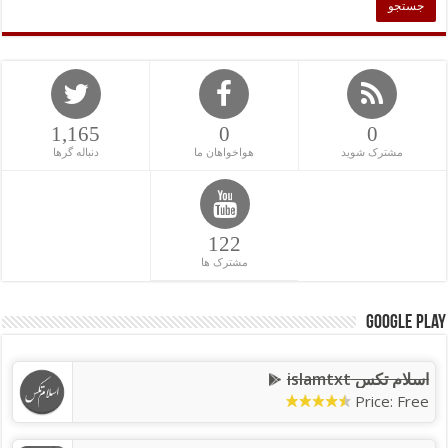
1,165
0
0
مشترک شوید
هواخواهان ما
دنباله گرها
122
مشترک ها
Google Play
اسلام تکس islamtxt
Price: Free