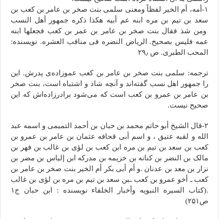
۱-أمه، أم الخیر لفظاً ومعنى سلمى بنت صخر بن عامر بن کعب بن
سعد بن تیم بن مره ابنه عم أبیه هکذا ذکره جمهور أهل النسب
ومن شذ فقال بنت صخر بن عامر بن عمر بن کعب فجعلها ابنه
عمه فلیس بصحیح. الریاض النضره فی مناقب العشره. نویسنده:
المحب الطبری. ص ۲۹٫
ترجمه: سلمی بنت صخر بن عامر بن کعب عموزاده‌ی پدرش. این
را جمهور اهل نسب گفته‌اند و آنچه شاذ و اشتباه است، بنت صخر
بن عامر بن عمرو بن کعب است که می‌شود برادرزاده‌اش که این
صحیح نیست.
۲-قال الشیخ أبو حاتم محمد بن حبان بن أحمد التمیمی و اسمه عبد
الله و لقبه عتیق ، و اسم أبی قحافه عثمان بن عامر بن عمرو بن
کعب بن سعد بن تیم بن مره ابن کعب بن لؤی بن غالب بن فهر بن
مالک بن النضر بن کنانه بن خزیمه بن مدرکه ابن إلیاس بن مضر بن
نزار بن معد بن عدنان .و أم أبی بکر أم الخیر بنت صخر بن عامر بن
کعب ـ أخو عمرو بن کعب ـبن سعد بن تیم بن مره بن لؤی بن غالب
.(کتاب السیره النبویه وأخبار الخلفاء نویسنده : ابن حبان ج۱
ص۲۵۱)