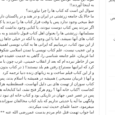
به اینجا آوردند!!
سوال این است که کتاب ها را چرا نیاوردند؟
ما حالا یک جامعه زرتشتی در ایران و در هند و در پاکستان دار
قص
خط میخی وجود ندارد پس یا وقت فرار کتاب ها را نبردند یا که
اگر نبردند پس کتاب دوست نبودند، یا کتابی وجود نداشت که بب
مسلمانها، زرتشتی ها را بعنوان اهل کتاب قبول داشتند و ب
کتاب های آنها نمیشد، اما با این وجود با آنکه در خیلی جاها ز
از این نبود کتاب، درمیابیم که ایرانی ها به کتاب نویسی اهمیت
و این عجیب نیست، علم کتاب نویسی با تمدن اسلامی شکوفا ش
اما غربیان، علم جامعه شناسی را، گاهی به خدمت عقیده خود 
من از خاطر نبرده ام که بعد از انقلاب خمینی، غرب چون با مل
کرد که ایرانیها مستراح رفتن هم بلد نیستند!! ( در کتاب بدون
و از این کتاب فیلم ساخت و به زبانهای زنده دنیا ترجمه کرد
و آنها ( غربیان مسیحی ) همیشه در همیشه با اسلام بدند، پ
کتاب سوزان از تهمت های بی دلیل آنهاست، قسطنطنیه هزار
کجاست ؟کتاب خانه آنها ؟ روم هرگز فتح نشد، اما کتابخانه 
پس در عصر عمر، جهان در تاریکی بود و کتاب خانه ای نبود تا 
وانگهی ما آیه یا حدیثی نداریم که باید کتاب مخالفان سوزاند
میفرمود، حتما علمای حدیث ثبت میکردند.
اما جواب تهمت قتل عام مردم بدست عمررضی الله عنه **