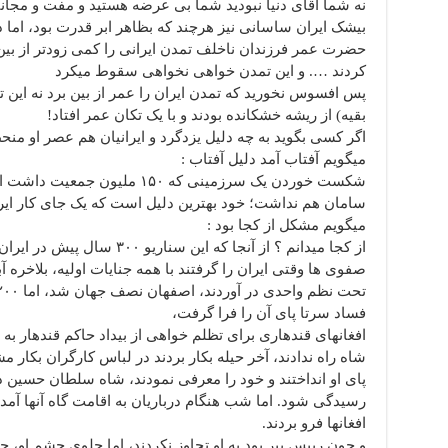
نه شما آقای دنیا نبودید شما بی عرضه هستید و مفت و مجان
بیشک ایران ساسانی نیز هرچند که بظاهر ابر قدرت بود، اما در خفا در 
حضرت عمر فرزندان ناخلف تمدن ایرانی را کمی زودتر از بین
کردند …. و این تمدن خواهی نخواهی سقوط میکرد
پس افسوس نخورید که تمدن ایران را عمر از بین برد نه این تم
بقیه) از ریشه خشکانده بودند و با یک تکان عمر افتاد!
اگر کسی بگوید به چه دلیل یزدگرد و ایرانیان هم عصر او منح
میگویم آفتاب آمد دلیل آفتاب :
شکست خوردن یک سرزمینی که ۱۵۰ م
سامان هم نداشت؛ خود بهترین دلیل است که یک جای کار ایر
میگویم مشکل از کجا بود :
از کجا میدانم ؟ از آنجا که این سناریو ۳۰۰ سال پیش در ایران تکرار شد:
صفوی ها وقتی ایران را گرفتند با همه جنایات اولیه، بلاخره آ
فساد سرتا پای آن را فرا گرفت،
افغانهای قندهاری برای تظلم خواهی از بیداد حاکم قندهار به پ
شاه راه ندادند، آخر حیله بکار بردند در لباس کارگران بکار 
پای او انداختند و خود را معرفی نمودند، شاه سلطان حسین
رسیدگی شود. اما شب هنگام درباریان به اقامت گاه آنها آمد
افغانها فرو بردند.
و چون رییس پیر بود به او تجاوز نکردند، اما جلوی چشم او، جوان