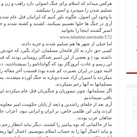
هرکس میداند که اسلام برای جنگ اصولی دارد راهب و زن و ک
تسلیم شدن را میپذیرد و اسیر را نمیکشد.
با وجود این اصول، چگونه باور کنیم که ایرانیان قتل عام شدند
آری در جنگ ها حلوا تقسیم نمیکنند، کشتند و کشته شدند و ج
اسیر گشتند اینجا را بخوانید
www.islamtxt.net/node/172
اما خیلی از شهر ها هم تسلیم شدند و جزیه دادند.
کسی حق دارد به کار فاتحان مسلمان، ایراد بگیرد که خودش 
داشته بود ( و بعضی از این اسیر شدگان رومیانی بودند که قبل
این رسم و عادت آنروزگار بود که گوانتانامو را نمیشناختند، د
البته چون در ایران بصیرت کم شده بود( قسمت آخر مقاله را 
میکردند یا اسیران آزاد شده دوباره به جنگ آورده میشدند، 
مسلمانها به آنها رحم نمیکردند.
اگر مسلمانها، چون تیموریان و چنگیزیان قتل عام میکردند ای
باقی نمیماندیم
آری بعد از خلفای راشدین و (بعد از پایان حکومت امیر معاوی
کردند ولی این ظلمی خاص، بر ایران و ایرانی نبود، اعراب عا
شاهان عرب بودند.
ما از حاکمانی که نوه پیامبر را کشتند، دیگر نباید انتظار رحم 
و نباید اعمال آنها را به حساب اسلام بنویسیم، اعمال آنها ر