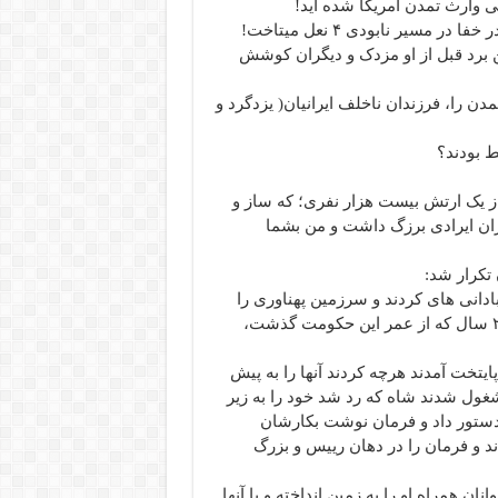
ی وارث تمدن امریکا شده اید!
مسیر نابودی ۴ نعل میتاخت!
 برد قبل از او مزدک و دیگران کوشش
دن را، فرزندان ناخلف ایرانیان( یزدگرد و
ط بودند؟
لیون جمعیت داشت از یک ارتش بیست هزار نفری؛ که ساز و
ان ایرادی برزگ داشت و من بشما
بادانی های کردند و سرزمین پهناوری را
تحت نظم واحدی در آوردند، اصفهان نصف جهان شد، اما ۲۰۰ سال که از عمر این حکومت گذشت،
ایتخت آمدند هرچه کردند آنها را به پیش
مشغول شدند شاه که رد شد خود را به زیر
 دستور داد و فرمان نوشت بکارشان
ند و فرمان را در دهان رییس و بزرگ
ان همراه او را به زمین انداخته و با آنها