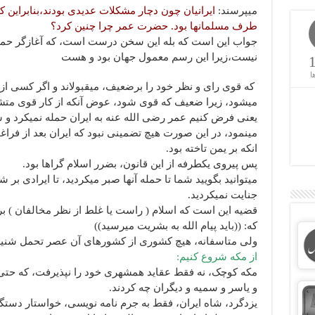
میپرسند:
ایرانیان چون دچار مشکلات عدیدی بودند،بنابراین کا
طرف مسلمانها بود. حضرت عمر چرا چنین کرد؟
جواب این است که بله این سخن درست است، که آغازگر حمله 
نیست،زیرا این رسم معمول جهان بود و هست
ا
که قوی رای و نظر خود را برضعیف، میقبولاند و اگر کسی از 
میشود، زیرا ضعیف که قوی شود، عوض آنکه از کار قوی متشکر
یعنی فرض کنیم عمر رضی الله عنه به ایران حمله نمیکرد و
مینمود، در این صورت هیچ تضمینی نبود که ایران بعد از فراغ
انکه بر یمن تاخته بود.
پس پیروی یکطرفه از این قانون، بضرر اسلام گراها بود.
میتوانید بگویید شما تا حمله آنها صبر میکردید، تا ایرادی بر 
جنایت نمیکردید.
قضیه این است که اسلام ( راست یا غلط از نظر مخالفان ) بر
که: ((باید پیام الله به بشریت میرسید))
ولی متاسفانه، هیچ کشوری از کشورهای آن عصر تحمل شنی
از مکه شروع کنیم:
مکه کوچک، نه فقط عقاید همشهری خود را نپذیرفت، که حتی، 
و یاسر و سمیه و دیگران چه کردند.
یزدگرد، شاه ایران، فقط به جرم نامه نویسی، خواستار دس