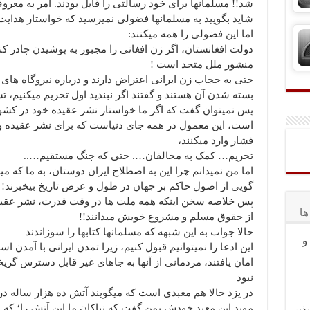
شد!! مسلمانها برای خود رسالتی را قایل بودند. امر به معرو
شاید بگویید به مسلمانها فضولی نمیرسید که خواستار هدایت 
اما این فضولی را همه میکنند:
دولت افغانستان، اگر زن افغانی را مجبور به پوشیدن چادر کند
منشور ملل متحد است !
حتی به حجاب زن ایرانی اعتراض دارند و درباره نیروگاه های 
بسته شدن آن هستند و گفتند اگر نبندید اول تحریم میکنیم، ت
پس نمیتوان گفت که اگر ما خواستار نشر عقیده خود در کشو
است، این معمول در همه جای دنیاست که برای نشر عقیده و 
فشار وارد میکنند،
تحریم… کمک به مخالفان…. حتی که جنگ مستقیم…..
اما من نمیدانم چرا این به اصطلاح ایران دوستان، به ما که می
گویی از اصول حاکم بر جهان در طول و عرض تاریخ بیخبرند!
پس خلاصه سخن اینکه همه ملت ها در وقت قدرت، نشر عقیده و
ا
از حقوق مسلم و مشروع خویش میدانند!!
حالا جواب به این شبهه که مسلمانها کتابها را سوزاندند
و
این ادعا را نمیتوانیم قبول کنیم، زیرا تمدن ایرانی با آمدن ا
امان یافتند، مردمانی از آنها به جاهای غیر قابل دسترس گر
نبود
در یزد حالا هم معبدی است که میگویند آتش ده هزار ساله در
موبد این معبد خودش بمن گفت که نیاکان ما این آتش را؛ که
ذیر