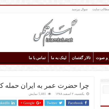
مطالب سایت
سوال بپرسید
و و صوت
تالار گفتمان
لینک به ما
تماس با ما
چرا حضرت عمر به ایران حمله کرد؟
یکشنبه، ۲ اسفند ۱۳۸۸
5,481 نمایش
nkedIn
Google +
Twitter
Facebook