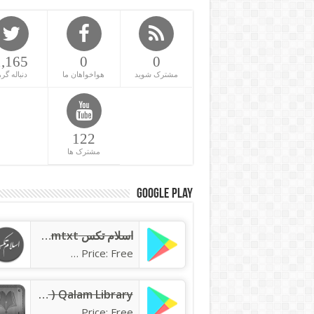
1,165
0
0
مشترک شوید
هواخواهان ما
دنباله گره
122
مشترک ها
Google Play
اسلام تکس islamtxt
Price: Free
Qalam Library ( کتابخانه قلم )
Price: Free