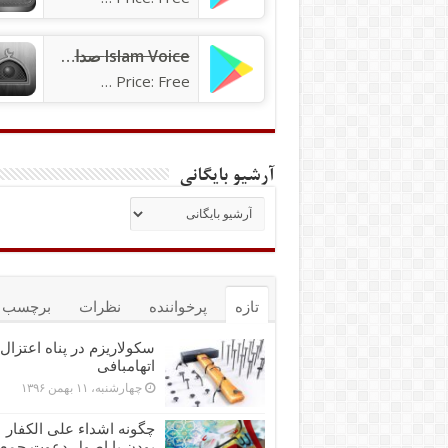
Islam Voice صدای اسلام
Price: Free
آرشیو بایگانی
تازه
پرخواننده
نظرات
برچسب ه
سکولاریزم در پناه اعتزال 
اتهام‎بافی
چهارشنبه، ۱۱ بهمن ۱۳۹۶
چگونه اشداء علی الکفار
بودن با اصول دعوت جمع‌پ