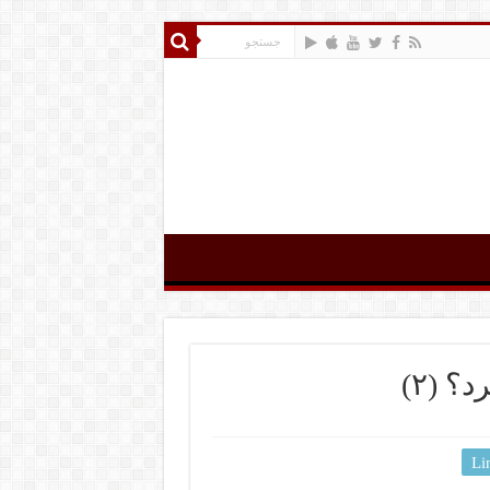
 (۲)
Li