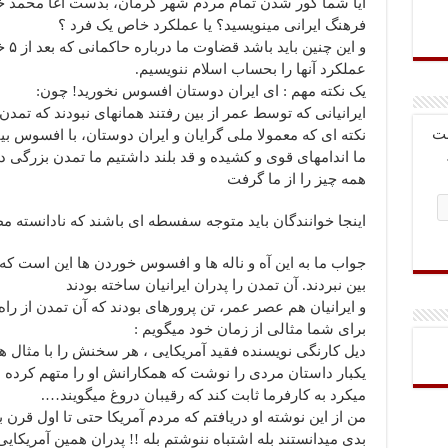
آیا شما کور شدن تمام مردم شهر کرمان، بدست آغا محمد خان
فرهنگ ایرانی مینویسید؟ یا عملکرد خاص یک فرد ؟
و ای
عملکرد آنها را بحساب اسلام ننویسیم.
یک نکته مهم : ای ایران دوستان افسوس نخورید! چون:
ایرانیانی که توسط عمر از بین رفتند همانهای نبودند که تمدن 
بت
نکته ای که معمولا ملی گرایان و ایران دوستان، با افسوس بی
ما اندامهای قوی و کشیده و قد بلند داشتیم ما تمدن بزرگی دا
همه چیز را از ما گرفت
اینجا خوانندگان باید متوجه سفسطه ای باشند که نادانسته
جواب ما به این آه و ناله ها و افسوس خوردن ها این است که 
بین نبردند. آن تمدن را پدران ایرانیان ساخته بودند
و ایرانیان هم عصر عمر، تن پرورهای بودند که آن تمدن از راه 
برای شما مثالی از زمان خود میگویم :
دیل کارنگی نویسنده فقید آمریکایی ، هر سخنش را با مثال ه
یکبار داستان مردی را نوشت که همکارانش او را متهم کرده
میکرد به کارفرما ثابت کند که رقیبان دروغ میگویند….
بدی میدانستند بله اشتباه ننوشتم بله !! پدران همین آمریکا