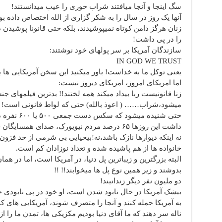
سگ اینجا و آنجا میافتند شراب خوری را عیب میدانستند!
آنها یک روز در سال را به شکر گزاری از الله اختصاص داده بو
زنان هرگز دامن کوتاه نمیپوشیدند، بلکه حتی قانونا پوشیدن د
را در پی داشت!
سازندگان آمریکا بر سر پولهای خود نوشتند:
IN GOD WE TRUST
یعنی توکل ما به خداست! باور میکنید این سخن آمریکایی ها 
اما امریکای امروز، امریکای دیروز نیست:
زنا قانونیست ربا بیداد میکند همه لختند!! بدترین فیلمهای جن
میشود،شراب…… ( اعوذ بالله) حتی که لواط قانونی است! زن
حتی شنیده می
داشت این روزها ۶۵ درصد مردم نیویورک، صدای ه
نه اینکه دیوارها نازک باشد،نه!بیحیایی بی شرمی از حد فزون
خانواده ها از هم پاشیده شده و تعداد نوزادان کم است.
البته بزرگترین و زیباترین پل دنیا، در آمریکا است، اما در هما
بدوشند و زیر همین نوع پل ها میخوابند!! !!
دو ملیون نفر دیگر زندانیند!
بیشک آمریکا در حال نابود شدن است، او خود در پی نابودی خ
به آمریکا حمله کنند و آنجا را متصرف شوند، آمریکایی های که
ناله سر دهند که ما آقای دنیا بودیم مکزیکی ها، تمدن ما را از 