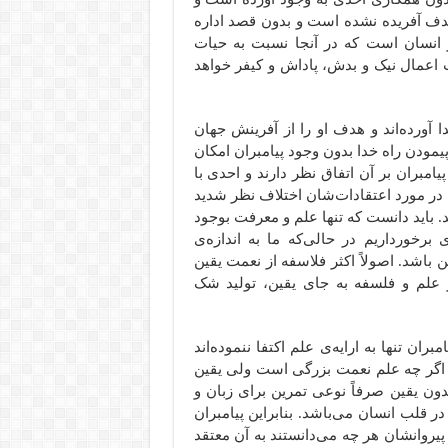
هدف آفریده نشده است و بدون قصد اداره
ر انسان است که در آنجا نسبت به حیات
 اعمال نیک و بدش، پاداش و کیفر خواهد
ا آورده‌اند و هدف او را از آفرینش جهان
یمودن راه خدا بدون وجود پیامبران امکان
امبران بر آن اتفاق نظر دارند و احدی با
 در مورد اعتقادات‌شان اختلاف نظر شدید
ند. باید دانست که تنها علم و معرفت بوجود
برخورداریم در حالی‌که ما به اندازه‌ی
 باشد. اصولاً اکثر فلاسفه از نعمت یقین
یز علم و فلسفه به جای یقین، تولید شک
بران تنها به ارایه‌ی علم اکتفا ننموده‌اند
یرا اگر چه علم نعمت بزرگی است ولی یقین
ون یقین صرفاً نوعی تمرین برای زبان و
 قلب انسان می‌باشد. بنابراین پیامبران
پیروانشان هر چه می‌دانستند به آن معتقد