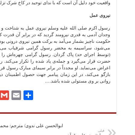
واقعیت خود دلیل آن است که با ندای توحید در کاخ شرک تزل
نیروی عمل
رسول اکرم صلی الله علیه وسلم نیروی عمل به شناخت و یقین
وجدان آدمی به قدری نیرومند گردید که در برابر آن قدرت کن
حکومت ناچیز بشمار می‌آمد به برکت همین نیروی درونی بو
می‌شود، سراسیمه به محضر رسول گرامی شرفیاب می‌شو
(توسط اجرای حد) پاک گردان. رسول گرامی چهره‌اش را بر 
حضرت قرار می‌گیرد و جمله‌ی یاد شده را تکرار می‌کند. 
اعراض می‌نماید. او مجدداً در برابر سیمای مبارک رسول قرا
بازگو می‌کند، در این زمان پیامبر جهت حصول اطمینان در ص
روانی بر وی مستولی شده باشد….
ا
E
G
Te
ش
m
m
le
تر
ail
ail
gr
ا
a
ابوالحسن علی ندوی/ مترجم: مح
ک
m
قبلی