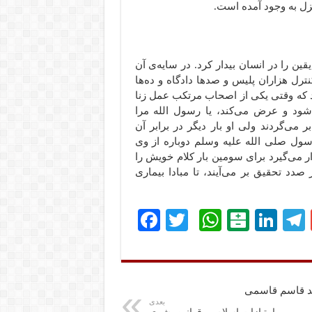
زل به وجود آمده است.
 را در انسان بیدار کرد. در سایه‌ی آن
ترل هزاران پلیس و صدها دادگاه و ده‌ها
د که وقتی یکی از اصحاب مرتکب عمل زنا
د و عرض می‌کند، یا رسول الله مرا
می‌گردند ولی او بار دیگر در برابر آن
رسول صلی الله علیه وسلم دوباره از وی
ر می‌گیرد برای سومین بار کلام خویش را
دد تحقیق بر می‌آیند، تا مبادا بیماری
Fa
T
W
B
Li
ce
wi
ha
al
nk
bo
tte
ts
at
ed
ok
r
A
ar
In
مد قاسم قاسمی
pp
in
بعدی