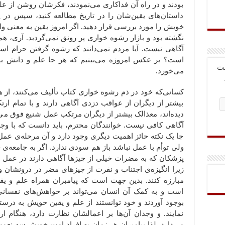
بودند و در راه آن فداکاری می‌نمودند، فکرشان روشن از علم
داستان‌های یقین‌شان را در تاریخ مطالعه کنید، سپس در
خویش را مورد بررسی قرار دهید. اگر امروز یقین به معنی و
نگشته بود و بازار رشوه خواری پر رونق نمی‌گردید. آری، هم
آگاهی نیست. آیا مردم نمی‌دانند که رشوه گرفتن حرام است؟
است؟ بر عکس امروزه می‌بینیم که هر جا علم و دانش ب
بت
می‌خورد.
کسانی‌که خود در ذم رشوه خواری کتاب تألیف می‌کنند، از هم
بیشتر از دیگران از عواقب دزدی آگاهی دارند و با تمام ارت
دیده‌اند، معذالک بیشتر از دیگران مرتکب عمل شنیع فوق می
آگاهی کافی نیست. خوانندگان محترم، باید دانست که با وجود
جا یک نکته حائز اهمیت دیگری وجود دارد و آن مرحله‌ی عمل
ولی توأم با عمل نباشد باز هم سودی ندارد. اگر به جامعه‌ی خ
پزشکان که به مضرات خیلی از چیزها آگاهی دارند در عمل از
زیرا انگیزه‌ی اجتناب و نفرت از چیزهای مضر در درونشان وج
مبارزه کنند. بدین جهت است که پیامبران همراه علم و یق
است و به کمک آن انسان می‌تواند بر خواهش‌های نفسانی و
بوجود آوردند و خود توانستند از علم و یقین خویش به درست
نمایند. و وجدان آن‌ها بر اعمالشان نظارت دارد، هنگام ار
می‌دارد. لذا پیامبران هر زمان به افراد امت خویش سه نعمت