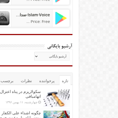
Islam Voice صدای اسلام
Price: Free
آرشیو بایگانی
تازه
پرخواننده
نظرات
برچسب ه
سکولاریزم در پناه اعتزال 
اتهام‎بافی
چهارشنبه، ۱۱ بهمن ۱۳۹۶
چگونه اشداء علی الکفار
بودن با اصول دعوت جمع‌پ