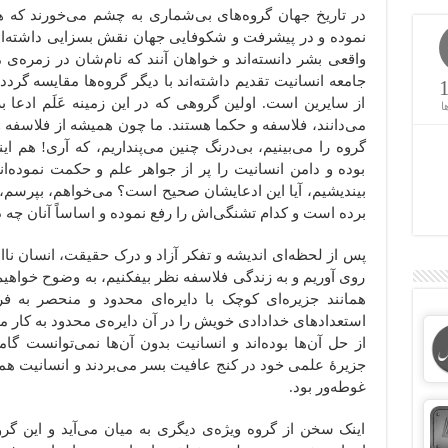
در تاریخ جهان گروه‌های بی‌شماری به چشم می‌خورند که ه
نموده و در پیشرفت و شکوفایی جهان نقش بسزایی داشته‌اند 
واقعی بشر دانسته‌اند و خواهان آنند که نام‌شان در زمره‌ی
جامعه انسانیت تقدیم داشته‌اند با دیگر گروه‌ها مقایسه گردد
از سایرین است. اولین گروهی که در این زمینه عَلَم ادعا ب
ا
می‌دانند، فلاسفه و حکما هستند. ما چون همیشه از فلاسفه و ا
گروه را می‌بینیم، بی‌درنگ چنین می‌پنداریم، که آری! هم این
بوده و دامن انسانیت را پر از جواهر علم و حکمت نموده‌اند
بیندیشیم، آیا این ادعایشان صحیح است؟ می‌خواهم، بپرسم، ک
برده است و کدام تشنگی‌اش را رفع نموده و اساساً آنان چه در
پس از لحظه‌ای اندیشه و تفکر آزاد و درک حقیقت، انسان ناا
روی آوریم و به زندگی فلاسفه نظر بیفکنیم، به وضوح خواهیم
همانند جزیره‌ای کوچک با دایره‌ای محدود و منحصر به ف
استعدادهای خدادادی خویش را در آن دایره‌ی محدود به کار می
از حل آن‌ها بوده‌اند و انسانیت بدون آن‌ها نمی‌توانست گامی
جزیرۀ علمی خود در کنج عافیت بسر می‌بردند و انسانیت هم
غوطه‌ور بود.
اینک سخن از گروه ویژه‌ی دیگری به میان می‌آید و این گر