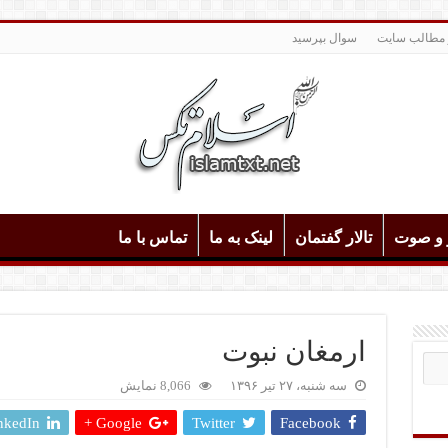
 مطالب سایت
سوال بپرسید
و و صوت
تالار گفتمان
لینک به ما
تماس با ما
ارمغان نبوت
سه شنبه، ۲۷ تیر ۱۳۹۶
8,066 نمایش
nkedIn
Google +
Twitter
Facebook