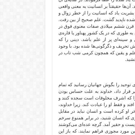
 آن‌ها حقیقتاً بر انسانیت به معنی واقعی
 بشریت باد که انسانیت را از خطر زوال و
شده ناپدید گشت. علم صحیح از بین رفت.
در قرن ششم میلادی صفات معنوی فوق در
به طوری که در یک کشور پهناور یا قاره‌ی
 سینه‌ای پر از علم باشد. دینی را که
وش تحریف و دگرگونی‌ها شده بود. با وجود
ر علم و یقین که همچون کرمی شب تاب در
شید.
ی توحید را بگوش جهانیان رسانید که تمام
ر قرار داد، خداوند به علت حساس بودن
 را که اشرف مخلوقات است سجده کنند و
افتد و فقط او را عبادت کند. زیرا خداوند،
 او کرده است و انسان نباید در مقابل
زی که انسان شنید، در برابر همنوع سرخم
پست و حقیر آمد. گرچه عده‌ای می‌کوشند
ین مورد مجوزی فراهم نمایند. که باز این