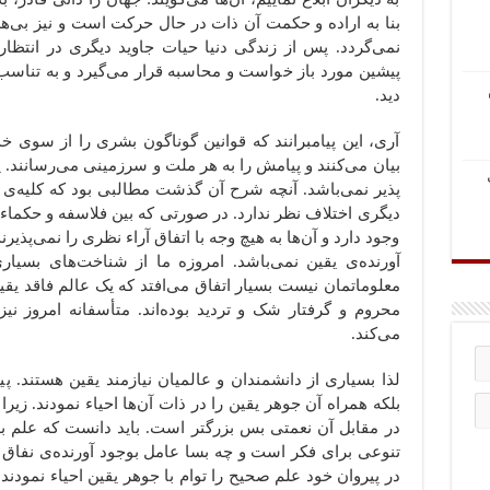
بنا به اراده و حکمت آن ذات در حال حرکت است و نیز بی‌
نمی‌گردد. پس از زندگی دنیا حیات جاوید دیگری در انتظا
پیشین مورد باز خواست و محاسبه قرار می‌گیرد و به تناسب
دید.
آری، این پیامبرانند که قوانین گوناگون بشری را از سوی خد
بیان می‌کنند و پیامش را به هر ملت و سرزمینی می‌رسانند. پ
پذیر نمی‌باشد. آنچه شرح آن گذشت مطالبی بود که کلیه‌ی پی
دیگری اختلاف نظر ندارد. در صورتی که بین فلاسفه و حکماء
وجود دارد و آن‌ها به هیچ وجه با اتفاق آراء نظری را نمی‌پذیر
آورنده‌ی یقین نمی‌باشد. امروزه ما از شناخت‌های بسیاری 
معلوماتمان نیست بسیار اتفاق می‌افتد که یک عالم فاقد یقین
محروم و گرفتار شک و تردید بوده‌اند. متأسفانه امروز ن
می‌کند.
لذا بسیاری از دانشمندان و عالمیان نیازمند یقین‌ هستند. پیام
بلکه همراه آن جوهر یقین را در ذات آن‌ها احیاء نمودند. ز
در مقابل آن نعمتی بس بزرگتر است. باید دانست که علم بد
تنوعی برای فکر است و چه بسا عامل بوجود آورنده‌ی نفاق در
در پیروان خود علم صحیح را توام با جوهر یقین احیاء نمودند 