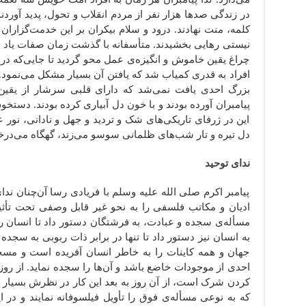
در زندگی صدها هزار نفر از مردم انقلاب و تحول، پدید آوردند.
کلمه، منت نهادند. درود و سلام بیکران بر این خدمت‌گزاران
نیستی رهایی بخشیدند. متأسفانه با گذشت زمان صفات یاد 
چراغ یقین خاموش و انگیزه‌ی عمل محو گردید تا جایی‌که 
افراد به قدری کمیاب شد که یافتن آن بسیار مشکل می‌نمود. 
بزرگ احدی یافت نمی‌شد که دارای قلبی سرشار از یقین و
پیامبران آورده بودند و با خون دل آبیاری کرده بودند. دستخ
این در ژرفای تاریکی‌های شک و تردید و جهل و نادانی، نو
دل تیره و تار شب‌های ظلمانی سوسو می‌زند، گهگاه می‌درخ
ندای توحید
پیامبر اکرم صلی الله علیه وسلم با فریادی رسا آن‌چنان ندا
ادیان و مکاتب فلسفی را به نحو غیر قابل وصفی تحت تأثی
مسأله‌ی سجده و عبادت، به فرشتگان دستور داد تا انسان
به انسان نیز دستور داد تا تنها در برابر ذات ربوبی به سجده 
جهان و همه کاینات را به خاطر انسان آفریده است و مسخر
احدی از موجودات خاضع باشد و آن‌ها را سجده نماید. از رو
کردن شرک است، از آن روز به بعد این کار در نظرش بسیار 
که به نوعی مسأله‌ی فوق را تأویل فیلسوفانه نمایند و در ا