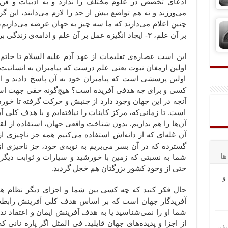
ادعای تخصص در علوم مختلف را ندارد و به ادبیات و فن و 
می‌ورزند و نه هم تواضع بیش از حد را لازم می‌دانند، این 
بر آن علم، ۳- ایجاد انگیزه عمل بر آن علم و ادامه‌ی زندگی بر اساس آن یقین.
این است عصاره‌ی تعلیمات از عهد آدم علیه السلام تا خاتم
اولین ارمغان نبوت یعنی علم درست که پیامبران به انسانیت 
اولین پرسشی است که پیامبران خود به آن پاسخ دادند و اظها
کسی و برای چه هدفی آفریده است؟ هیچ‌گونه حقی جهت استفاد
آنچه در این جهان وجود دارد از جنبش و حرکت گرفته تا خور
است. تا زمانی‌که، مرکز کاینات را نیافته‌ایم و با هدف کلی آ
آن‌ها را هم نداریم. بدون شناخت واقعی جهان، استفاده از لقم
آن غله‌ای که از دانه‌اش استفاده می‌کنیم همه جز ناچیزی ا
گسترده که در آن بسر می‌بریم به نوبه‌ی خود، جز ناچیزی ا
ا
شما به نسبتی که زمین با خورشید و سیارات و ثوابت دیگر 
حتی از وجود کشور بزرگتان هم خجل گردید.
و
حال فکر کنید که چه کسی بین شما و اجزای دیگر نظام هس
آفریدگار جهان است که بر اساس هدف کلی آفرینش رابطه‌
شما او را نمی‌شناسید یا به هدف آفرینش ایمان و اعتقاد ن
از اجزا و پدیده‌های جهان قایلید. فی المثل اگر پاره نا
ذیر