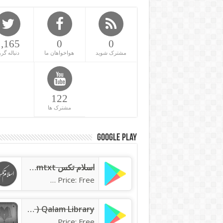
1,165
0
0
مشترک شوید
هواخواهان ما
دنباله گره
122
مشترک ها
Google Play
اسلام تکس islamtxt
Price: Free
Qalam Library ( کتابخانه قلم )
Price: Free