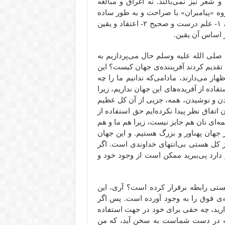
شعر نیز نمی‌بالند. نه اغراق و مبالغه
گروه «پیامبران» با صراحت و به طور ساده
چنین اعلام می‌دارند که ما سه چیز به جهان عرضه می‌داریم، ۱- علم درست و صحیح ۲- اعتقاد و یقین
 صلی الله علیه وسلم حال می‌پردازیم به
تقدیم کردند آفریننده‌ی جهان کیست؟ این
ر می‌دارند، مادامی‌که ندانیم ما را چه
ه از آفریده‌های این جهان نداریم، زیرا
دن و نوشیدن، همه، جزیی از آن کل عظیم
ن اتفاق نظر پیدا نکرده‌ایم حق استفاده از
ه‌ای نان هم جایز نیست، زیرا هم ما و هم
ز جهان پهناور و بزرگ هستیم. و این جهان
ز کل هستی بی‌انتهای خداوندی است. اگر
دارد پی‌ببرید ممکن است از وجود خود و
تی رابطه برقرار کرده است؟ آری، این
ی فوق را به وجود آورده است. پس اگر
دارید، چه حقی برای خود در جهت استفاده
نی که در دست شماست به سخن آید، که من