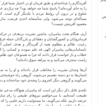
آفریدگارم را شناخته‌ام و طبق فرمان او در اختیار شما قرار گر
را به جای آورده‌ای؟ پاسخ شما چه خواهد بود؟ چه تراژدی غم ان
شلوغ و در درون آن روابط مردم با یکدیگر گرم است. ک
قص
مسأله‌ای توجه می‌شود. ولی متأسفانه احدی فرصت ندارد 
مقصود آفرینش چیست؟
آری، هنگام بعثت پیامبران، ماشین بشریت بی‌هدف در حرکت ب
فرمانروایان و کشورگشایان و دهقانان و بازرگانان جمله 
رعیت، ظالم و مظلوم همه از آفریدگار و هدف اصلی آفر
نابسامانی‌هایی پیامبران الهی قد علم نمودند و کسانی را 
خطاب و باز خواست قرار دادند که چرا به همنوعان خود ظلم و
راست منحرف می‌کنید و به بیراهه سوق داده‌اید؟
آن‌ها وجدان بشریت را مخاطب قرار داده‌اند و او را به 
انسان‌ها به دو دسته تقسیم می‌شوند، گروهی راه خوشبختی در
می‌گویند و گروهی دیگر کجروی را پیشه‌ی خود ساخته‌اند و دس
نکته‌ی قابل ذکر دیگر این است که پیامبران هیچ‌گاه مدعی ن
طبیعت آمده‌ایم، یا می‌خواهیم نیروهای طبیعی را رام سا
عرضه داریم، بلکه می‌گویند، ما مسئولیت داریم علمی را که 
به دیگران ابلاغ نماییم، آن‌ها می‌گویند: جهان را ذاتی قادر