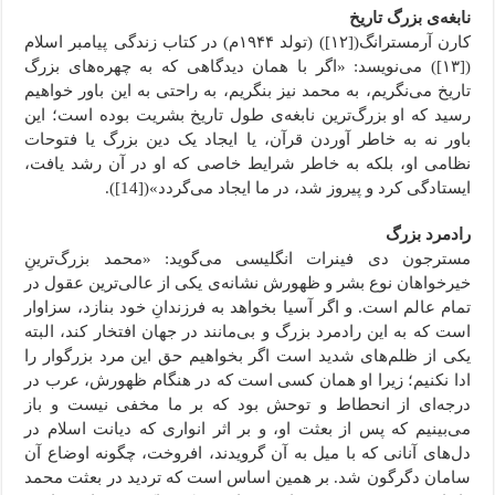
نابغه‌‌ی بزرگ تاریخ
کارن آرمسترانگ([۱۲]) (تولد ۱۹۴۴م) در کتاب زندگی پیامبر اسلام
([۱۳]) می‌نویسد: «اگر با همان دیدگاهی که به چهره‌های بزرگ
تاریخ می‌نگریم، به محمد نیز بنگریم، به راحتی به این باور خواهیم
رسید که او بزرگ‌ترین نابغه‌ی طول تاریخ بشریت بوده است؛ این
باور نه به خاطر آوردن قرآن، یا ایجاد یک دین بزرگ یا فتوحات
نظامی او، بلکه به خاطر شرایط خاصی که او در آن رشد یافت،
ایستادگی کرد و پیروز شد، در ما ایجاد می‌گردد»([14]).
رادمرد بزرگ
مسترجون دی فینرات انگلیسی می‌گوید: «محمد بزرگ‌ترینِ
خیرخواهان نوع بشر و ظهورش نشانه‌‌ی یکی از عالی‌ترین عقول در
تمام عالم است. و اگر آسیا بخواهد به فرزندانِ خود بنازد، سزاوار
است که به این رادمرد بزرگ و بی‌مانند در جهان افتخار کند، البته
یکی از ظلم‌های شدید است اگر بخواهیم حق این مرد بزرگوار را
ادا نکنیم؛ زیرا او همان کسی است که در هنگام ظهورش، عرب در
درجه‌ای از انحطاط و توحش بود که بر ما مخفی نیست و باز
می‌بینیم که پس از بعثت او، و بر اثر انواری که دیانت اسلام در
دل‌های آنانی که با میل به آن گرویدند، افروخت، چگونه اوضاع آن
سامان دگرگون شد. بر همین اساس است که تردید در بعثت محمد