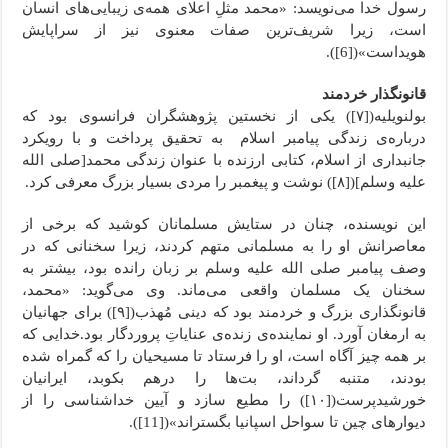
رسول خدا می‌نویسد: «محمد مثلِ اعلای همه‌‌ی زیبایی‌های انسان
است، زیرا شریف‌ترین صفات معنوی نیز از سراپایش
هویداست»([6]).
قانونگذار خردمند
بولنویلیه([۷]) یکی از نخستین پژوهشگران فرانسوی بود که
درباره‌‌ی زندگی پیامبر اسلام به تحقیق پرداخت و با رویکرد
جانبداری از اسلام، کتابی ارزنده با عنوان زندگی محمد[صلی الله
علیه وسلم]([۸]) نوشت و پیغمبر را مردی بسیار بزرگ معرفی کرد.
این نویسنده، چنان در ستایش مسلمانان کوشید که برخی از
معاصرانش او را به مسلمانی متهم کردند، زیرا سخنانی که در
وصف پیامبر صلی الله علیه وسلم بر زبان رانده بود، بیشتر به
سخنان یک مسلمان واقعی می‌ماند. وی می‌گوید: «محمد،
قانونگذاری بزرگ و خردمند بود که دینی مُهذب([۹]) برای جهانیان
به ارمغان آورد. او نماینده‌‌ی زنده‌‌ی عنایاتِ پروردگار بود.خدایی که
بر همه چیز آگاه است، او را فرستاد تا مسیحیان را که گمراه شده
بودند، متنبه گرداند، بت‌ها را درهم بکوبد، ایرانیان
خورشیدپرست([۱۰]) را مطیع سازد و آیین خداشناسی را از
دیوارهای چین تا سواحل اسپانیا بگستراند»([11]).