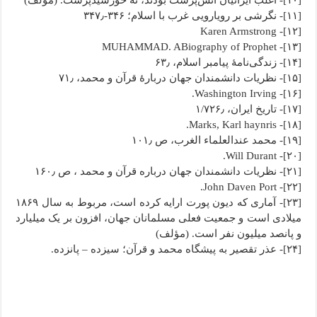
[۱۰]- اغلب ایرانیان آتش‌پرست بودند، نه خورشیدپرست. (مؤلف)
[۱۱]- نگرشی بر رویارویی غرب با اسلام؛ ۳۴۶-۳۴۷٫
[۱۲]- Karen Armstrong
[۱۳]- MUHAMMAD. ABiography of Prophet
[۱۴]- زندگی‌نامۀ پیامبر اسلام، ۶۳٫
[۱۵]- نظریات دانشمندان جهان دربارۀ قرآن و محمد، ۷۱٫
[۱۶]- Washington Irving.
[۱۷]- تاریخ ایران، ۱/۷۲۶٫
[۱۸]- Marks, Karl haynris.
[۱۹]- محمد عندالعلماء الغرب، ص ۱۰۱٫
[۲۰]- Will Durant.
[۲۱]- نظریات دانشمندان جهان درباره قرآن و محمد ، ص ۱۶۰٫
[۲۲]- John Daven Port.
[۲۳]- آماری که دیون پورت ارایه کرده است، مربوط به سال ۱۸۶۹
میلادی است و جمعیت فعلی مسلمانان جهان، افزون بر یک میلیارد
و پانصد میلیون نفر است. (مؤلف)
[۲۴]- عذر تقصیر به پیشگاه محمد و قرآن؛ سیزده – پانزده.