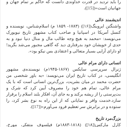
را باید تردید در قدرت خداوندی دانست که حاکم بر تمام جهان و
جهانیان است»([15]).
اندیشمند عالی
واشنگتن ایروینگ([۱۶]) (۱۷۸۳- ۱۸۵۹ م) اسلام‌شناس، نویسنده و
کنسل آمریکا در اسپانیا و صاحب کتاب مشهور تاریخ نیویورک
می‌نویسد: «محمد به هیچ وجه طالب مال و منال دنیا نبود و به
حدی از خویشان خود بدرفتاری دید که گاهی مجبور می‌شد بگرید!
او دارای آرایی بسیار متعالی و اعتقادی بس نیکو بود».
انسانی دارای مرام عالی
ژنرال سرپرسی سایکس (۱۸۶۷-۱۹۴۵م) نویسنده‌ی مشهور
انگلیسی، در کتاب تاریخ ایران می‌نویسد: «به باور شخصی من
حضرت محمد در میان بشریت، بزرگ‌ترین انسانی است که با یک
مرام عالی، تمام هم خود را مصروف آیین کرد که شرک و
بت‌پرستی را از ریشه برکند و به جای آن، افکار بلند اسلام را برقرار
سازد.خدمت وافر و نمایانی که از این راه به نوع بشر کرد، را
ستوده و در برابرش سر تعظیم فرود می‌آورم»([17]).
بزرگ‌مرد تاریخ
کارل مارکس([۱۸]) (۱۸۱۸-۱۸۸۳م) فیلسوف متفکر، مورخ،