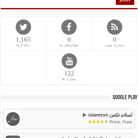
1,165
0
0
مشترک شوید
هواخواهان ما
دنباله گرها
122
مشترک ها
Google Play
اسلام تکس islamtxt
Price: Free