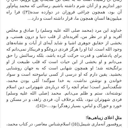
دور اندازیم و از آنان شرم داشته باشیم. رسالتی که محمد پیام‌آور
آن بود، همچون چراغی فروزان در دوازده سده([۳]) فرا راه
میلیون‌ها انسانِ همچون ما، قرار داشته است و دارد…
خداوند این مرد (محمد صلی الله علیه وسلم) را صادق و مخلص
آفرید و او در نظر من، آفریده‌ای از قلب دنیا و درون هستی، و
بخشی از حقایق جوهری اشیا و شاید آیه‌ای از آیات و نشانه‌های
وجود الله است. لذا او را هرگز فردی دروغگو و فریبکار نمی‌دانم که
برای پادشاهی و قدرت حرکت کرده باشد، بلکه رسالتش را حق
می‌دانم و او بخشی از این حیات است که قلب طبیعت از او
برانگیخته شد؛ او همچون شهابی است که به جهان روشنایی
بخشید. یقین دارم که او درسی از کسی نیاموخته است و سواد
خواندن و نوشتن نداشت. به خدا سوگند! اُمّی بودن محمد،
شگفت‌آمیز است! تمام آنچه را که درباره‌ی شهوترانی دین اسلام
نوشته‌اند، ستم و ظلم می‌دانم. محمد [صلی الله علیه وسلم]
فردی شهوتران نبود، بلکه برخلاف آن، فردی زاهد، و در مسکن و
خورد و خوراک و لباس، بسیار زهدگرا بود…»([4]).
مثلِ اعلای زیباهی‌ها!
پروفسور آنه‌ماری شیمل([۵]) اسلام‌شناس معاصر، در کتاب محمد،