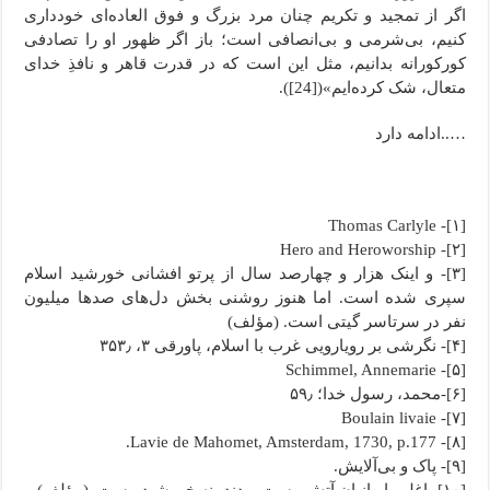
اگر از تمجید و تکریم چنان مرد بزرگ و فوق العاده‌ای خودداری
کنیم، بی‌شرمی و بی‌انصافی است؛ باز اگر ظهور او را تصادفی
کورکورانه بدانیم، مثل این است که در قدرت قاهر و نافذِ خدای
متعال، شک کرده‌ایم»([24]).
…..ادامه دارد
[۱]- Thomas Carlyle
[۲]- Hero and Heroworship
[۳]- و اینک هزار و چهارصد سال از پرتو افشانی خورشید اسلام
سپری شده است. اما هنوز روشنی بخش دل‌های صدها میلیون
نفر در سرتاسر گیتی است. (مؤلف)
[۴]- نگرشی بر رویارویی غرب با اسلام، پاورقی ۳، ۳۵۳٫
[۵]- Schimmel, Annemarie
[۶]-محمد، رسول خدا؛ ۵۹٫
[۷]- Boulain livaie
[۸]- Lavie de Mahomet, Amsterdam, 1730, p.177.
[۹]- پاک و بی‌آلایش.