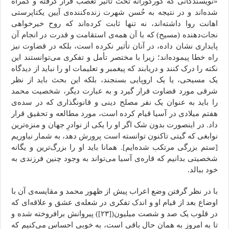
«نویسندگانی که کورکورانه تحت تأثیر تعصب قرار گرفته و گمراه
شده‌اند و در نتیجه به حُسن شهرت زنده‌کننده‌ی آیین یکتاپرستی
اهانت روا داشته‌اند، نه تنها ثابت کرده‌اند که روح خیرخواهی
نجات‌دهنده (مسیح) که با آن همه‌ی استقامت و قدرت در انجام آن
پایداری نشان داده، در آنان تأثیر نکرده است، بلکه در قضاوت نیز
راه خطا پیموده‌اند؛ زیرا با مختصر تأمل و تفکری می‌توانستند این
نکته را درک کنند و دریابند که پیغمبر و تعلیمات او را نباید از دیدگاه
یک مسیحی، یا یک اروپایی بسنجند، بلکه این بحث باید از نظر
شرقی مورد قضاوت قرار گیرد و به عبارت دیگر، شخصیت محمد
را باید به عنوان یک نفر مصلح دینی و قانونگذاری که در سده‌ی
هفتم میلادی در آسیا قیام کرده است، مورد مطالعه و تحقیق قرار
داد. در اینصورت بدون شک اگر او را یکی از نوادرِ جهان و منزه‌ترین
نوابغی که گیتی تاکنون توانسته است پرورش دهد، به شمار نیاوریم
[ستم بزرگی مرتکب شده‌ایم]. همانا باید او را بزرگ‌ترین و یگانه
شخصیتی بدانیم که قاره‌‌ی آسیا می‌تواند به وجود چنین فرزندی به
خود ببالد.
با در نظر گرفتن وضع اعراب پیش از ظهور محمد و مقایسه‌‌ی آن با
اوضاع بعد از قیام او و اندک تفکری در شعله‌ی عشق و علاقه‌ای که
در قلوب یک صد و شصت میلیون([۲۳]) پیروانش برافروخته شده و
تا به امروز به همان حال باقی است، به خوبی احساس می‌کنیم که