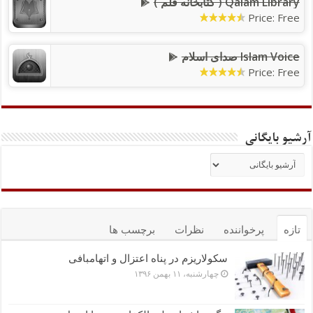
Qalam Library ( کتابخانه قلم )
Price: Free
Islam Voice صدای اسلام
Price: Free
آرشیو بایگانی
تازه
پرخواننده
نظرات
برچسب ها
سکولاریزم در پناه اعتزال و اتهام‎بافی
چهارشنبه، ۱۱ بهمن ۱۳۹۶