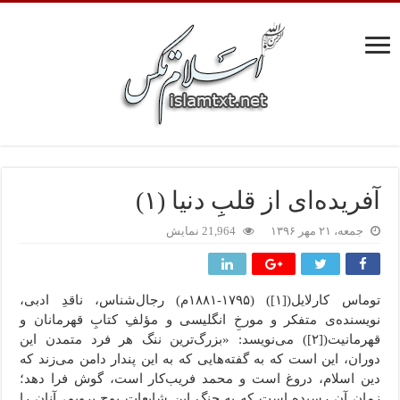
آفریده‌ای از قلبِ دنیا (۱)
جمعه، ۲۱ مهر ۱۳۹۶
21,964 نمایش
توماس کارلایل([۱]) (۱۷۹۵-۱۸۸۱م) رجال‌شناس، ناقدِ ادبی،
نویسنده‌ی متفکر و مورخِ انگلیسی و مؤلفِ کتابِ قهرمانان و
قهرمانیت([۲]) می‌نویسد: «بزرگ‌ترین ننگ هر فرد متمدن این
دوران، این است که به گفته‌هایی که به این پندار دامن می‌زند که
دین اسلام، دروغ است و محمد فریب‌کار است، گوش فرا دهد؛
زمان آن رسیده است که به جنگ این شایعاتِ پوچ برویم، آنان را