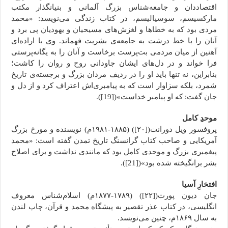
اقتصاددان و جامعه‌شناس بزرگ آلمانی و بنیانگذار مکتب
مارکسیسم، سوسیالیسم، در کتاب زندگی می‌نویسد: «محمد
مردی بود که به خطاها و لغزش‌های مسیحیان و یهودیان پی برد و
آنان را با خط درشت به جامعه‌ی بشریت فهماند. وی با اراده‌ای
آهنین از میان مردمی بت‌پرست برخاست و آنان را به یگانه‌پرستی
فرا خواند و در دل‌های ایشان جاودانی روح و روان را کاشت؛
بنابراین، نه تنها باید او را در ردیف مردان بزرگ و برجسته‌‌ی تاریخ
شمرد، بلکه سزاوار است که به پیامبری‌اش اعتراف کرد و از دل و
جان گفت: که او پیامبر خداست»([19]).
موحدِ کامل
پروفسور ویل دورانت([۲۰]) (۱۸۸۵-۱۹۸۱م) نویسنده و مورخ بزرگ
آمریکایی و صاحب کتاب گرانسنگ تاریخ تمدن گفته است: «محمد
پیغمبری بزرگ و موحدی کامل بود که مانندی نداشت و برای اصلاح
بشر برانگیخته شده بود»([21]).
افتخارِ آسیا
جان دیون پورت([۲۲]) (۱۷۸۹-۱۸۷۷م) اسلام‌شناس معروف
انگلیسی، در کتاب عذر تقصیر به پیشگاه محمد و قرآن، چاپ لندن
به سال ۱۸۶۹م، چنین می‌نویسد.