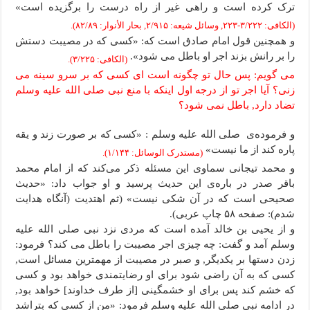
ترک کرده است و راهی غیر از راه درست را برگزیده است»
(الکافی: ۳/۲۲۲-۲۲۳, وسائل شیعه: ۲/۹۱۵, بحار الأنوار: ۸۲/۸۹).
و همچنین قول امام صادق است که: «کسی که در مصیبت دستش
را بر رانش بزند اجر او باطل می شود».
(الکافی: ۳/۲۲۵).
می گویم: پس حال تو چگونه است ای کسی که بر سرو سینه می
زنی؟ آیا اجر تو از درجه اول اینکه با منع نبی صلى الله علیه وسلم
تضاد دارد, باطل نمی شود؟
و فرموده‌ی صلى الله علیه وسلم : «کسی که بر صورت زند و یقه
پاره کند از ما نیست»
(مستدرک الوسائل: ۱/۱۴۴).
و محمد تیجانی سماوی این مسئله ذکر می‌کند که از امام محمد
باقر صدر در باره‌ی این حدیث پرسید و او جواب داد: «حدیث
صحیحی است که در آن شکی نیست» (ثم اهتدیت (آنگاه هدایت
شدم): صفحه ۵۸ چاپ عربی).
و از یحیی بن خالد آمده است که مردی نزد نبی صلى الله علیه
وسلم آمد و گفت: چه چیزی اجر مصیبت را باطل می کند؟ فرمود:
زدن دستها بر یکدیگر, و صبر در مصیبت از مهمترین مسائل است,
کسی که به آن راضی شود برای او رضایتمندی خواهد بود و کسی
که خشم کند پس برای او خشمگینی [از طرف خداوند] خواهد بود,
در ادامه نبی صلى الله علیه وسلم فرمود: «من از کسی که بتراشد