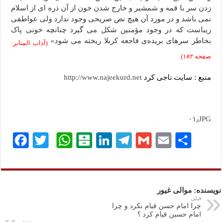
زدن سر با قمه و شمشیر و خارج شدن خون از آن ذره ای از اسلام
نمی باشد و در مورد آن هیچ نص صریحی وجود ندارد ولی عواطفی
زیباست که در وجود مؤمنین شکل می گیرد چنانچه خونی پاک
بخاطر سرهای بریده‌ی فاجعه کربلا ریخته می شود»
(آداب المنابر:
صفحه ۱۸۲).
منبع : سایت ناجی کرد
http://www.najeekurd.net
۰۱٫JPG
ا
E
G
Te
Li
B
W
T
Fa
ش
m
m
le
nk
al
ha
wi
ce
تر
ail
ail
gr
ed
at
ts
tte
bo
ا
a
In
ar
A
r
ok
نویسنده: موالی غیور
ک
m
in
pp
قبلی
چرا امام حسن قیام نکرد و چرا
گذ
امام حسین قیام کرد ؟
بعدی