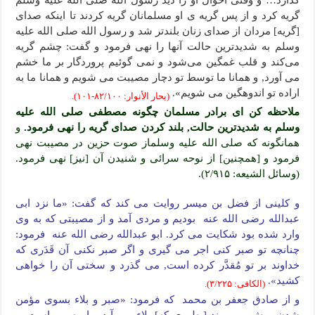
گذارد… و وقتی احوال او را دید رسول الله صلى الله علیه وسلم
گریه کرد و از پس گریه ی او مسلمانان گریه کردند تا اینکه صدای
[گریه] مردان از صدای زنان بلندتر شد و رسول الله صلى الله علیه
وسلم به شدیدترین حالت آنها را نهی فرمود و گفت: چشم گریه
می‌کند و قلب غمگین می‌شود و نمی گوئیم پروردگار بر ما خشم
می آورد, و همانا ما توسط تو دچار مصیبت می شویم و همانا ما به
اراده تو اندوهگین می شویم».
(بحار الأنوار: ۸۲/۱۰۰-۱۰۱).
ملاحظه کن ای برادر مسلمان چگونه مصطفی صلی الله علیه
وسلم به شدیدترین حالت, بلند کردن صدای گریه را نهی فرمود.
و
همانگونه که صلى الله علیه وسلماز صوت حزین در مصیبت نهی
فرمود و [همچنین] از نوحه سرائی و شنیدن آن [نیز] نهی فرمود.
(وسائل الشیعه: ۲/۹۱۵).
و کلینی از فضل بن میسر روایت می کند که گفت: «ما نزد ابی
عبدالله رضی الله عنه بودیم و مردی آمد و از مصیبتی که به وی
وارد شده بود شکایت می کرد. ابو عبدالله رضی الله عنه فرمود:
چنانچه تو صبر کنی اجر می گیری و اگر صبر نکنی آن قَدَری که
خداوند بر تو مُقدَّر کرده است, می گذرد و سختی آن را خواهی
کشید».
(الکافی: ۳/۲۲۵).
و از صادق جعفر بن محمد که فرمود: «صبر و بلاء بسوی مؤمن