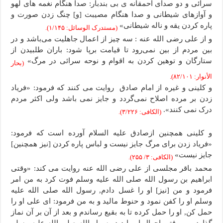
سرائی و دو صدای احمقانه ی بی بندبار: صدا هنگام نغمه های لهو
و آوازهای شیطانی و صدا هنگام مصیبت [و] چنگ زدن صورت و
پاره کردن یقه و ناله شیطانی»
(مستدرک الوسائل: ۱/۱۴۵).
و از علی رضی الله عنه : سه چیز از اعمال جاهلیت می‌باشد و در
بین مردم از بین نمی‌رود تا قیامت برپا شود: باران طلبیدن از
ستارگان و توهین کردن به اقوام و نوحه سرائی در مرگ»
(بحار
الأنوار: ۸۲/۱۰۱).
و کلینی و غیره از امام صادق روایت می کنند که فرمود: «فریاد
زدن بر مرده اصلاح نمی‌گردد و جایز نمی باشد ولی اکثر مردم
درک نمی کنند».
(الکافی: ۳/۲۲۶).
و کلینی همچنین ازصادق علیه السلام آورده است که فرمود:
«فریاد زدن برای مرگ جایز نیست و لباس پاره کردن [نیز همچنین]
جایز نیست»
(الکافی: ۳/ ۲۵۵).
محمد باقر مجلسی از علی رضی الله عنه روایت می کند: «وقتی
ابراهیم بن رسول الله صلى الله علیه وسلم فوت کرد به من امر
فرمود و من [نیز] او را غسل دادم, رسول الله صلى الله علیه
وسلم او را کفن نمود و حنوط مالید و به من فرمود: ای علی او را
حمل کن, او را حمل کرده تا به بقیع رساندم و بعد از آن بر آن نماز