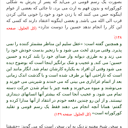
بصورت یک رسم قومی در می‌آید که پسر از پدرش به شکلی
کورکورانه و بدون فهم به ارث می برد، تا جائی که بعضی از عوام
اینگونه حس می کنند که با زدن خود و خود را خونی مالی کردن
قرب الی الله می باشد, و بعضی اینگونه اعتقاد دارند که کسی که
این کار را انجام ندهد حسین را دوست ندارد»
(کل الحلول: صفحه
.
۱۴۸)
و همچنین گفته است: «عقل سلیم این مناظر مشمئز کننده را نمی
پذیرد, وقتی مردی لخت می شود و با زنجیر بدست خودش خود را
می زند و به طرزی دیوانه وار صدای خود را بلند کرده و حسین
حسین؛ می کند, و عجیب و شک برانگیز اینجا است که بوضوح دیده
می شود وقتی آن افراد به یکباره کارشان تمام شد, انگار مانند این
است که ناراحتی آنها بر طرف شده است و با گذشت اندک زمانی
بعد از اتمام عزاداری می بینی که می خندند و شیرینی می خورند و
می‌نوشند و میوه می‌خورند و همه چیز با تمام شدن حرکت دسته
تمام می شود. و عجیب آنجا است که بیشتر آنها انسانهای دینداری
نیستند, و از این رو چندین دفعه خودم در انتقاد از آنها مدارا کرده و
گفتم: همانا آنچه انجام می دهند فقط یک رسم قومی و تقلید
کورکورانه است»
(کل الحلول: صفحه ۱۴۹).
و سخن شیخ مغنیه نزدیک به این سخن است که می گوید: «حقیقتا