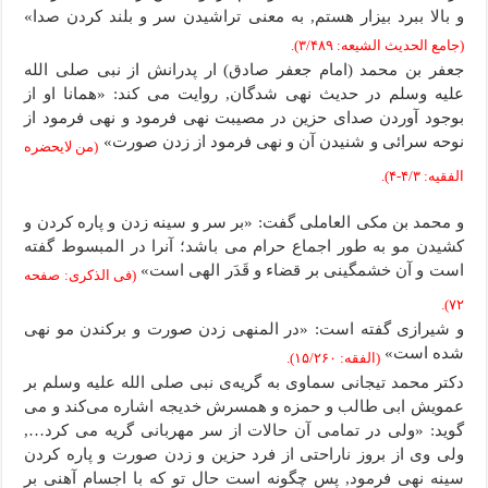
و بالا ببرد بیزار هستم, به معنی تراشیدن سر و بلند کردن صدا»
(جامع الحدیث الشیعه: ۳/۴۸۹).
جعفر بن محمد (امام جعفر صادق) ار پدرانش از نبی صلى الله
علیه وسلم در حدیث نهی شدگان, روایت می کند: «همانا او از
بوجود آوردن صدای حزین در مصیبت نهی فرمود و نهی فرمود از
نوحه سرائی و شنیدن آن و نهی فرمود از زدن صورت»
(من لایحضره
الفقیه: ۴/۳-۴).
و محمد بن مکی العاملی گفت: «بر سر و سینه زدن و پاره کردن و
کشیدن مو به طور اجماع حرام می باشد؛ آنرا در المبسوط گفته
است و آن خشمگینی بر قضاء و قَدَر الهی است»
(فی الذکری: صفحه
۷۲).
و شیرازی گفته است: «در المنهی زدن صورت و برکندن مو نهی
شده است»
(الفقه: ۱۵/۲۶۰).
دکتر محمد تیجانی سماوی به گریه‌ی نبی صلى الله علیه وسلم بر
عمویش ابی طالب و حمزه و همسرش خدیجه اشاره می‌کند و می
گوید: «ولی در تمامی آن حالات از سر مهربانی گریه می کرد…,
ولی وی از بروز ناراحتی از فرد حزین و زدن صورت و پاره کردن
سینه نهی فرمود, پس چگونه است حال تو که با اجسام آهنی بر