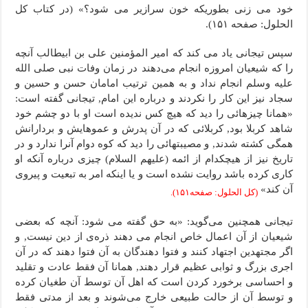
خود می زنی بطوریکه خون سرازیر می شود؟» (در کتاب کل
الحلول: صفحه ۱۵۱).
سپس تیجانی یاد می کند که امیر المؤمنین علی بن ابیطالب آنچه
را که شیعیان امروزه انجام می‌دهند در زمان وفات نبی صلى الله
علیه وسلم انجام نداد و به همین ترتیب امامان حسن و حسین و
سجاد نیز این کار را نکردند و درباره این امام, تیجانی گفته است:
«همانا چیزهائی را دید که هیچ کس ندیده است او با دو چشم خود
شاهد کربلا بود, کربلائی که در آن پدرش و عموهایش و بردارانش
همگی کشته شدند, و مصیبتهائی را دید که کوه دوام آنرا ندارد و در
تاریخ نیز از هیچکدام از ائمه (علیهم السلام) چیزی درباره آنکه او
کاری کرده باشد روایت نشده است و یا اینکه امر به تبعیت و پیروی
آن کند»
(کل الحلول: صفحه۱۵۱).
تیجانی همچنین می‌گوید: «به حق گفته می شود: آنچه که بعضی
شیعیان از آن اعمال خاص انجام می دهند ذره‌ی از دین نیست, و
اگر مجتهدین اجتهاد کنند و فتوا دهندگان به آن فتوا دهند که در آن
اجری بزرگ و ثوابی عظیم قرار دهند, همانا آن فقط عادت و تقلید
و احساسی برخورد کردن است که اهل آن توسط آن طغیان کرده
و توسط آن از حالت طبیعی خارج می‌شوند و بعد از مدتی فقط