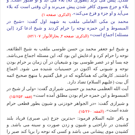
شدن, پیش می برند [بطوری که] بلاء می آید و او صبور است, و
بلاء و جزع بسوی کافر شدن پیش می‌برند و آن وقتی است که بلاء
می‌آید و او جزء و فزع می‌کند».
(الذکری: صفحه ۱).
محمد بن مکی العاملی ملقب به شهید اول گفت: «شیخ در
المبسوط و ابن حمزه نوحه را حرام کردند و شیخ ادعا کرد [این
مسئله] اجماع است»
(الذکری: صفحه ۲, بحارالأنوار: ۸۲/۱۰۷).
و شیخ ابو جعفر محمد بن حسن طوسی ملقب به شیخ الطائفه,
نوحه را حرام کرد و ادعایش این بود که، این مسئله اجماع می‌باشد,
چه بسا او در عصر طوسی بود و شیعیان در آن زمان بر حرام بودن
نوحه و شیونی که اکنون در حسینیات شنیده می شود, اجماع
داشتند, کارهائی که همانگونه که در قبل گفتیم با منهج صحیح ائمه
آل بیت (علیهم السلام) تضاد دارد.
آیت الله العظمی محمد بن حسینی شیرازی گفت: «ولی از شیخ در
المبسوط و ابن حمزه حرام بودن مطلق آمده است»
(فقه: ۱۵/۲۵۳).
و شیرازی گفت: «در الجواهر خودزنی و شیون بطور قطعی حرام
شده است».
(الفقه: ۱۵/۲۶۰).
و باقر علیه السلام فرمود: «بدترین جزع (بی صبری) فریاد بلند
کشیدن در ناراحتی و شیون و زدن صورت و سینه می باشد, و
کشیدن موی پیشانی می باشد و کسی که نوحه را برپا کند صبر را