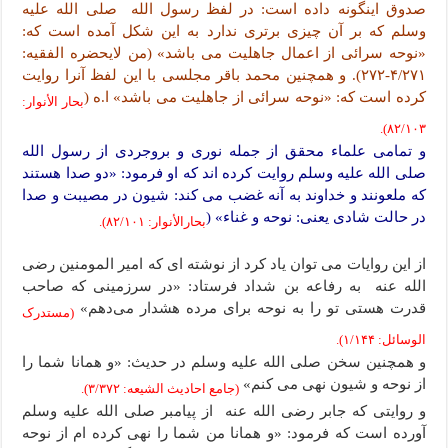
صدوق اینگونه داده است: در لفظ رسول الله صلى الله علیه
وسلم که بر آن چیزی برتری ندارد به این شکل آمده است که:
«نوحه سرائی از اعمال جاهلیت می باشد» (من لایحضره الفقیه:
۴/۲۷۱-۲۷۲). و همچنین محمد باقر مجلسی با این لفظ آنرا روایت
کرده است که: «نوحه سرائی از جاهلیت می باشد» ا.ه (
بحار الأنوار:
۸۲/۱۰۳).
و تمامی علماء محقق از جمله نوری و بروجردی از رسول الله
صلى الله علیه وسلم روایت کرده اند که او فرمود: «دو صدا هستند
که ملعونند و خداوند به آنه غضب می کند: شیون در مصیبت و صدا
در حالت شادی یعنی: نوحه و غناء» (
بحارالأنوار: ۸۲/۱۰۱).
از این روایات می توان یاد کرد از نوشته ای که امیر المومنین رضی
الله عنه به رفاعه بن شداد فرستاد: «در سرزمینی که صاحب
قدرت هستی تو را به نوحه برای مرده هشدار می‌دهم»
(مستدرک
الوسائل: ۱/۱۴۴).
و همچنین سخن صلى الله علیه وسلم در حدیث: «و همانا شما را
از نوحه و شیون نهی می کنم»
(جامع احادیث الشیعه: ۳/۳۷۲).
و روایتی که جابر رضی الله عنه از پیامبر صلى الله علیه وسلم
آورده است که فرمود: «و همانا من شما را نهی کرده ام از نوحه