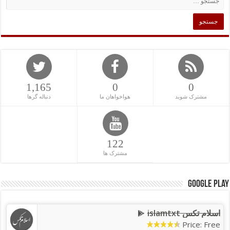
1,165
0
0
مشترک شوید
هواخواهان ما
دنباله گرها
122
مشترک ها
Google Play
اسلام تکس islamtxt
Price: Free