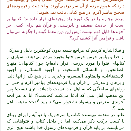
دارد که عموم مردم از آن سر درنمی‌آورند، و احادیث و فرموده‌های
صحیح پیامبر اکرم در هیچ کتابی یافت نمی‌شوند!
مردم بیچاره را در یک کوره راه پیچیده‌ای قرار داده‌اند؛ کتابها پر
است از احادیث ضعیف و نادرست، و قرآن هم برای کسی جز
آخوندها قابل فهم نیست! پس این دین معما گونه را چگونه می‌توان
یافت و فرامین آنرا کشف کرد؟!
و قبلا اشاره کردیم که مراجع شیعه بدون کوچکترین دلیل و مدرکی
از خدا و پیامبر خرمن خرمن فتوا بخورد مردم می‌دهند. بسیاری از
کتابهای فتوا را مورد بررسی قرار داده‌ام؛ چون کتابهای: منهاج
الصالحین، و المسائل المنتخبه، و أجوبه المسائل، و أجوبه
الإستفتاءات، والفتاوی المیسره، و غیره…. در هیچ یک از آنها دلیل
و برهان و مدرکی از قرآن و یا فرموده‌های پیامبر اکرم و حتی از
روایتهای ساختگی که به اهل بیت نسبت داده‌اند، اثری نیست! پس
این مذهب اهل بیتی که ادعا می‌کنند کجاست؟! آیا به هر آنچه
آخوندی مغرض و بیسواد نشخوار می‌کند باید گفت: مذهب اهل
بیت ؟!
غالبا در مقدمه نویسنده کتاب یا مترجم یک یا دو آیه را برای زیبای
یا کسب برکت ذکر می‌کند، اما در داخل کتاب و فتواهایی که
می‌بایست بر پایه قرآن و فرموده‌های رسول خدا باشند هیچ اثری