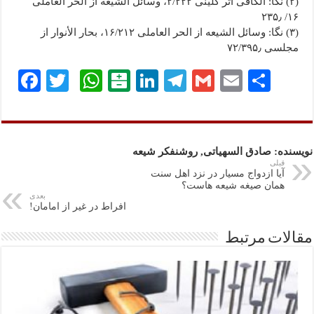
(۲) نگا: الکافی اثر کلینی ۲/۲۲۲، وسائل الشیعه از الحر العاملی
۱۶/ ۲۳۵٫
(۳) نگا: وسائل الشیعه از الحر العاملی ۱۶/۲۱۲، بحار الأنوار از
مجلسی ۷۲/۳۹۵٫
ا
E
G
Te
Li
B
W
T
Fa
ش
m
m
le
nk
al
ha
wi
ce
تر
ail
ail
gr
ed
at
ts
tte
bo
ا
a
In
ar
A
r
ok
نویسنده: صادق السهیاتی, روشنفکر شیعه
ک
m
in
pp
قبلی
آیا ازدواج مسیار در نزد اهل سنت
گذ
همان صیغه شیعه هاست؟
بعدی
افراط در غیر از امامان!
ار
ی
مقالات مرتبط