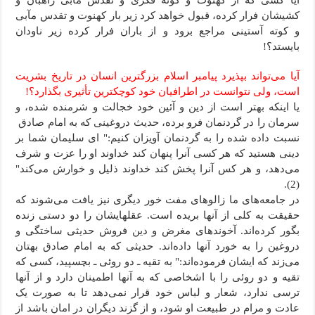
آیا کسی که از کهنوت و کوته فکری و تقدس مآبی راهبان و
کشیشان فرار کرده، قبول خواهد کرد زیر بار کهنوت و تقدس مآبی
و کوته آستینی مراجع برود و از باران فرار کرده زیر ناودان
بایستد؟!
آیا می‌تواند بپذیرد پیامبر اسلام بزرگترین انسان در تاریخ بشریت
است، ولی نتوانست در اطرافیان خود کوچکترین تأثیری بگذارد؟!
یا اینکه بهتر است از دین و آئین خود خجالت و شرمنده شده، و
سرمان را در گردنمان فرو برده، حدیث دروغینی که به امام صادق
نسبت داده شده را به گردنمان آویزان کنیم:" ای سلیمان شما بر
دینی هستید که هر کسی آنرا پنهان کند خداوند او را عزت و شرف
می‌دهد، و هر کس آنرا پخش کند خداوند ذلیل و خوارش می‌کند"
(2).
در جامعه‌های ما زالوهای مفت خور دیگری نیز یافت می‌شوند که
حقیقت به کلی از آنها بریده است. عقلهایشان را دو دستی زنده
بگور کرده‌اند. آخوندهای مغرض و دین فروش حدیثی ساختگی و
دروغین را به خورد آنها داده‌اند. حدیثی که به امام صادق بهتان
می‌زند که ایشان فرموده‌اند:" به تقیه ـ دو روئی ـ بچسپید، کسی که
تقیه و دو روئی را با اشخاصی که به آنها اطمینان دارد و از آنها
ترسی ندارد، شعار و لباس خود قرار نمی‌دهد تا به صورت یک
عادت و مرام در طبیعت او شود، و از گزند دیگران در امان باشد از