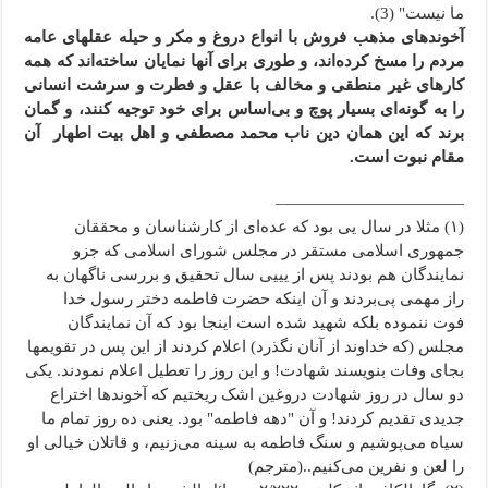
ما نیست" (3).
آخوندهای مذهب فروش با انواع دروغ و مکر و حیله عقلهای عامه
مردم را مسخ کرده‌اند، و طوری برای آنها نمایان ساخته‌اند که همه
کارهای غیر منطقی و مخالف با عقل و فطرت و سرشت انسانی
را به گونه‌ای بسیار پوچ و بی‌اساس برای خود توجیه کنند، و گمان
برند که این همان دین ناب محمد مصطفی و اهل بیت اطهار آن
مقام نبوت است.
———————————–
(۱) مثلا در سال یی بود که عده‌اى از کارشناسان و محققان
جمهورى اسلامى مستقر در مجلس شوراى اسلامى که جزو
نمایندگان هم بودند پس از یییی سال تحقیق و بررسى ناگهان به
راز مهمى پی‌بردند و آن اینکه حضرت فاطمه دختر رسول خدا
فوت ننموده بلکه شهید شده است اینجا بود که آن نمایندگان
مجلس (که خداوند از آنان نگذرد) اعلام کردند از این پس در تقویمها
بجاى وفات بنویسند شهادت! و این روز را تعطیل اعلام نمودند. یکی
دو سال در روز شهادت دروغین اشک ریختیم که آخوندها اختراع
جدیدی تقدیم کردند! و آن "دهه فاطمه" بود. یعنی ده روز تمام ما
سیاه می‌پوشیم و سنگ فاطمه به سینه می‌زنیم، و قاتلان خیالی او
را لعن و نفرین می‌کنیم..(مترجم)